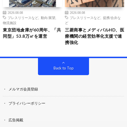
2026.08.08
2026.08.08
プレスリリースなど
,
動向/展望
,
プレスリリースなど
,
提携/合弁な
物流施設
ど
東京団地倉庫が60周年、「共
三菱商事とメディパルHD、医
同型」53.8万㎡を運営
療機関の経営効率化支援で連
携強化
Back to Top
メルマガ会員登録
プライバシーポリシー
広告掲載