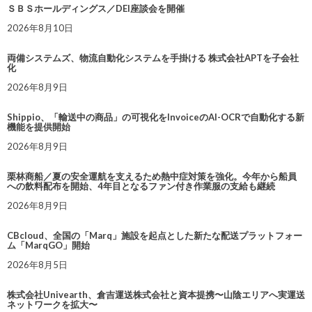
ＳＢＳホールディングス／DEI座談会を開催
2026年8月10日
両備システムズ、物流自動化システムを手掛ける 株式会社APTを子会社
化
2026年8月9日
Shippio、「輸送中の商品」の可視化をInvoiceのAI-OCRで自動化する新
機能を提供開始
2026年8月9日
栗林商船／夏の安全運航を支えるため熱中症対策を強化。今年から船員
への飲料配布を開始、4年目となるファン付き作業服の支給も継続
2026年8月9日
CBcloud、全国の「Marq」施設を起点とした新たな配送プラットフォー
ム「MarqGO」開始
2026年8月5日
株式会社Univearth、倉吉運送株式会社と資本提携〜山陰エリアへ実運送
ネットワークを拡大〜