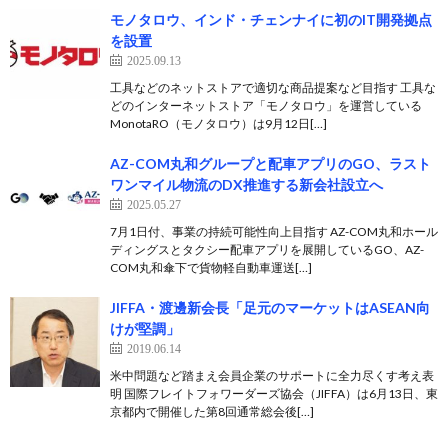
モノタロウ、インド・チェンナイに初のIT開発拠点
を設置
2025.09.13
工具などのネットストアで適切な商品提案など目指す 工具な
どのインターネットストア「モノタロウ」を運営している
MonotaRO（モノタロウ）は9月12日[…]
AZ-COM丸和グループと配車アプリのGO、ラスト
ワンマイル物流のDX推進する新会社設立へ
2025.05.27
7月1日付、事業の持続可能性向上目指す AZ-COM丸和ホール
ディングスとタクシー配車アプリを展開しているGO、AZ-
COM丸和傘下で貨物軽自動車運送[…]
JIFFA・渡邊新会長「足元のマーケットはASEAN向
けが堅調」
2019.06.14
米中問題など踏まえ会員企業のサポートに全力尽くす考え表
明 国際フレイトフォワーダーズ協会（JIFFA）は6月13日、東
京都内で開催した第8回通常総会後[…]