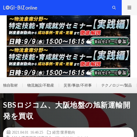
独自取材
物流施設/不動産
災害/事故/不祥事
テクノロジー/製品
SBSロジコム、大阪地盤の旭新運輸開
発を買収
2021.04.01 16:46:25
経営/業界動向