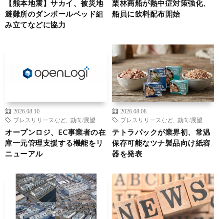
【熊本地震】サカイ、被災地
栗林商船が熱中症対策強化、
避難所のダンボールベッド組
船員に飲料配布開始
み立てなどに協力
2026.08.10
2026.08.08
プレスリリースなど
,
動向/展望
プレスリリースなど
,
動向/展望
オープンロジ、EC事業者の在
テトラパックが業界初、常温
庫一元管理支援する機能をリ
保存可能なツナ製品向け紙容
ニューアル
器を発表