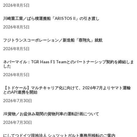
2026年8月5日
川崎重工業／ばら積運搬船「ARISTOS II」の引き渡し
2026年8月5日
フジトランスコーポレーション／新造船「蓉翔丸」就航
2026年8月5日
ネバーマイル：TGR Haas F1 Teamとのパートナーシップ契約を締結しま
した
2026年8月5日
【トドケール】マルチキャリア化に向けて、2026年7月よりヤマト運輸
とのAPI連携を開始
2026年7月30日
JR貨物／お盆休み期間の貨物列車の運転計画について
2026年7月30日
にしてつドイツ現地法人 シュツットガルト事務所移転のご案内