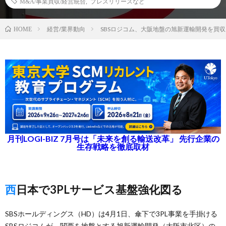
M&A/事業買収/経営統合
,
プレスリリースなど
経営/業界動向
SBSロジコム、大阪地盤の旭新運輸開発を買収
HOME
月刊LOGI-BIZ 7月号は「未来を創る輸送改革」 先行企業の
生存戦略を徹底取材
西日本で3PLサービス基盤強化図る
SBSホールディングス（HD）は4月1日、傘下で3PL事業を手掛ける
SBSロジコムが、関西を地盤とする旭新運輸開発（大阪市北区）の