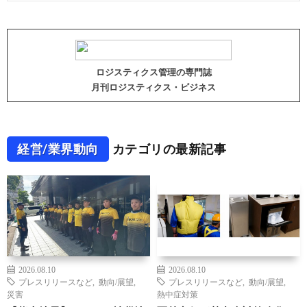
ロジスティクス管理の専門誌
月刊ロジスティクス・ビジネス
経営/業界動向
カテゴリの最新記事
2026.08.10
2026.08.10
プレスリリースなど
,
動向/展望
,
プレスリリースなど
,
動向/展望
,
災害
熱中症対策