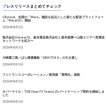
プレスリリースまとめてチェック
CBcloud、全国の「Marq」施設を起点とした新たな配送プラットフォー
ム「MarqGO」開始
2026年8月5日
株式会社Univearth、倉吉運送株式会社と資本提携〜山陰エリアへ実運送
ネットワークを拡大〜
2026年8月5日
川崎重工業／ばら積運搬船「ARISTOS II」の引き渡し
2026年8月5日
フジトランスコーポレーション／新造船「蓉翔丸」就航
2026年8月5日
ネバーマイル：TGR Haas F1 Teamとのパートナーシップ契約を締結しま
した
2026年8月5日