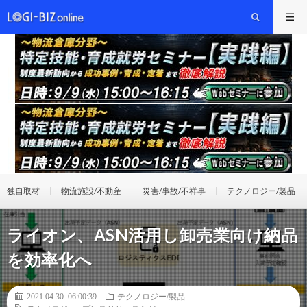
独自取材
物流施設/不動産
災害/事故/不祥事
テクノロジー/製品
ライオン、ASN活用し卸売業向け納品
を効率化へ
2021.04.30 06:00:39
テクノロジー/製品