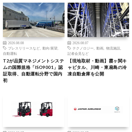
2026.08.08
2026.08.07
プレスリリースなど
,
動向/展望
,
テクノロジー
,
動画
,
物流施設
,
自動運転
記者会見など
T2が品質マネジメントシステ
【現地取材・動画】霞ヶ関キ
ムの国際規格「ISO9001」認
ャピタル、川崎・東扇島の冷
証取得、自動運転分野で国内
凍自動倉庫を公開
初