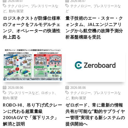
2026.08.07
2026.08.07
テクノロジー
,
プレスリリースな
テクノロジー
,
プレスリリースな
ど
,
動向/展望
ど
ロジスネクストが防爆仕様車
量子技術のエー・スター・ク
のフォークをフルモデルチェ
ォンタム、JALエンジニアリ
ンジ、オペレーターの快適性
ングから航空機の故障予測分
向上図る
析基盤構築を受託
2026.08.06
2026.08.06
プレスリリースなど
,
ロボット
,
テクノロジー
,
プレスリリースな
動向/展望
ど
,
動向/展望
ROBO-HI、吊り下げ式クレー
ゼロボード、常に最新の情報
ンに代わる超重量級
共有が可能な“動的サプライヤ
200tAGVで「落下リスク」
ー管理”実現する新システムの
解消と説明
提供開始へ