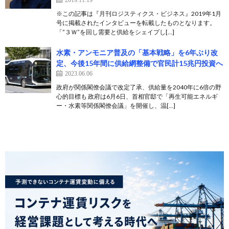
※この記事は『月刊ロジスティクス・ビジネス』2019年1月
号に掲載されたインタビューを転載したものとなります。
「”３Ｗ”を回し需要と供給をシェイプし[…]
水素・アンモニア普及の「基本戦略」を6年ぶり改
定、今後15年間に供給網整備で官民計15兆円投資へ
2023.06.06
政府が関係閣僚会議で改定了承、供給量を2040年に6倍の野
心的目標も 政府は6月6日、首相官邸で「再生可能エネルギ
ー・水素等関係閣僚会議」を開催し、温[…]