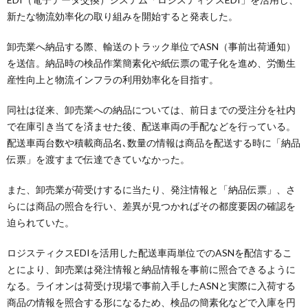
新たな物流効率化の取り組みを開始すると発表した。
卸売業へ納品する際、輸送のトラック単位でASN（事前出荷通知）
を送信。納品時の検品作業簡素化や紙伝票の電子化を進め、労働生
産性向上と物流インフラの利用効率化を目指す。
同社は従来、卸売業への納品については、前日までの受注分を社内
で在庫引き当てを済ませた後、配送車両の手配などを行っている。
配送車両台数や積載商品名､数量の情報は商品を配送する時に「納品
伝票」を渡すまで伝達できていなかった。
また、卸売業が荷受けするに当たり、発注情報と「納品伝票」、さ
らには商品の照合を行い、差異が見つかればその都度要因の確認を
迫られていた。
ロジスティクスEDIを活用した配送車両単位でのASNを配信するこ
とにより、卸売業は発注情報と納品情報を事前に照合できるように
なる。ライオンは荷受け現場で事前入手したASNと実際に入荷する
商品の情報を照合する形になるため、検品の簡素化などで入庫を円