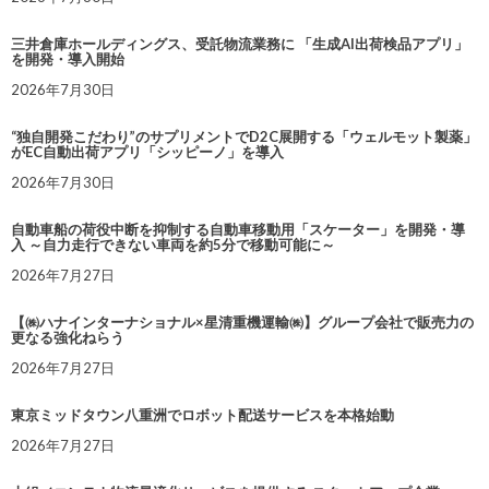
三井倉庫ホールディングス、受託物流業務に 「生成AI出荷検品アプリ」
を開発・導入開始
2026年7月30日
“独自開発こだわり”のサプリメントでD2C展開する「ウェルモット製薬」
がEC自動出荷アプリ「シッピーノ」を導入
2026年7月30日
自動車船の荷役中断を抑制する自動車移動用「スケーター」を開発・導
入 ～自力走行できない車両を約5分で移動可能に～
2026年7月27日
【㈱ハナインターナショナル×星清重機運輸㈱】グループ会社で販売力の
更なる強化ねらう
2026年7月27日
東京ミッドタウン八重洲でロボット配送サービスを本格始動
2026年7月27日