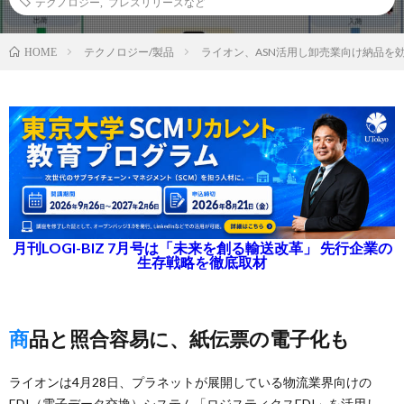
テクノロジー
,
プレスリリースなど
テクノロジー/製品
ライオン、ASN活用し卸売業向け納品を
HOME
月刊LOGI-BIZ 7月号は「未来を創る輸送改革」 先行企業の
生存戦略を徹底取材
商品と照合容易に、紙伝票の電子化も
ライオンは4月28日、プラネットが展開している物流業界向けの
EDI（電子データ交換）システム「ロジスティクスEDI」を活用し、