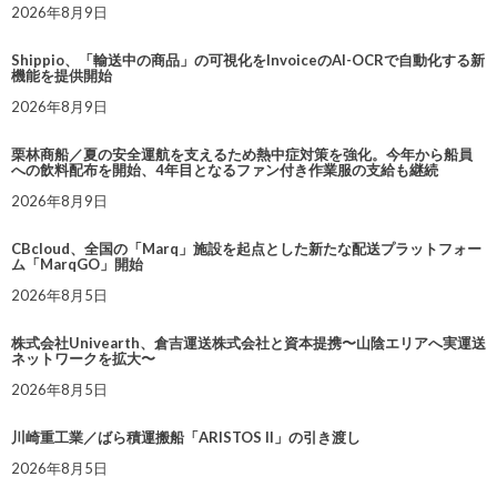
2026年8月9日
Shippio、「輸送中の商品」の可視化をInvoiceのAI-OCRで自動化する新
機能を提供開始
2026年8月9日
栗林商船／夏の安全運航を支えるため熱中症対策を強化。今年から船員
への飲料配布を開始、4年目となるファン付き作業服の支給も継続
2026年8月9日
CBcloud、全国の「Marq」施設を起点とした新たな配送プラットフォー
ム「MarqGO」開始
2026年8月5日
株式会社Univearth、倉吉運送株式会社と資本提携〜山陰エリアへ実運送
ネットワークを拡大〜
2026年8月5日
川崎重工業／ばら積運搬船「ARISTOS II」の引き渡し
2026年8月5日