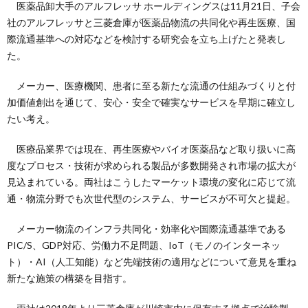
医薬品卸大手のアルフレッサ ホールディングスは11月21日、子会
社のアルフレッサと三菱倉庫が医薬品物流の共同化や再生医療、国
際流通基準への対応などを検討する研究会を立ち上げたと発表し
た。
メーカー、医療機関、患者に至る新たな流通の仕組みづくりと付
加価値創出を通じて、安心・安全で確実なサービスを早期に確立し
たい考え。
医療品業界では現在、再生医療やバイオ医薬品など取り扱いに高
度なプロセス・技術が求められる製品が多数開発され市場の拡大が
見込まれている。両社はこうしたマーケット環境の変化に応じて流
通・物流分野でも次世代型のシステム、サービスが不可欠と提起。
メーカー物流のインフラ共同化・効率化や国際流通基準である
PIC/S、GDP対応、労働力不足問題、IoT（モノのインターネッ
ト）・AI（人工知能）など先端技術の適用などについて意見を重ね
新たな施策の構築を目指す。