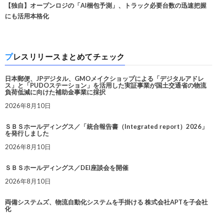
【独自】オープンロジの「AI梱包予測」、トラック必要台数の迅速把握
にも活用本格化
プレスリリースまとめてチェック
日本郵便、JPデジタル、GMOメイクショップによる「デジタルアドレ
ス」と「PUDOステーション」を活用した実証事業が国土交通省の物流
負荷低減に向けた補助金事業に採択
2026年8月10日
ＳＢＳホールディングス／「統合報告書（Integrated report）2026」
を発行しました
2026年8月10日
ＳＢＳホールディングス／DEI座談会を開催
2026年8月10日
両備システムズ、物流自動化システムを手掛ける 株式会社APTを子会社
化