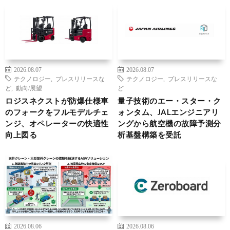
2026.08.07
2026.08.07
テクノロジー
,
プレスリリースな
テクノロジー
,
プレスリリースな
ど
,
動向/展望
ど
ロジスネクストが防爆仕様車
量子技術のエー・スター・ク
のフォークをフルモデルチェ
ォンタム、JALエンジニアリ
ンジ、オペレーターの快適性
ングから航空機の故障予測分
向上図る
析基盤構築を受託
2026.08.06
2026.08.06