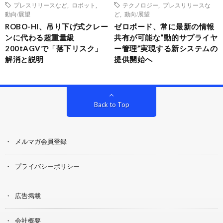
プレスリリースなど
,
ロボット
,
テクノロジー
,
プレスリリースな
動向/展望
ど
,
動向/展望
ROBO-HI、吊り下げ式クレー
ゼロボード、常に最新の情報
ンに代わる超重量級
共有が可能な“動的サプライヤ
200tAGVで「落下リスク」
ー管理”実現する新システムの
解消と説明
提供開始へ
Back to Top
メルマガ会員登録
プライバシーポリシー
広告掲載
会社概要