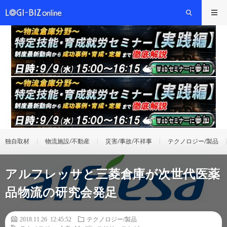
独自取材
物流施設/不動産
災害/事故/不祥事
テクノロジー/製品
アルフレッサと三菱倉庫が次世代医薬
品物流の研究会発足
2018.11.26 12:45:52
テクノロジー/製品