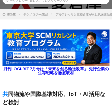
テクノロジー
,
IoT
,
AI
,
プレスリリースなど
テクノロジー/製品
アルフレッサと三菱倉庫が次世代医薬品
HOME
月刊LOGI-BIZ 7月号は「未来を創る輸送改革」 先行企業の
生存戦略を徹底取材
共同物流や国際基準対応、IoT・AI活用な
ど検討