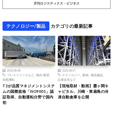
月刊ロジスティクス・ビジネス
テクノロジー/製品
カテゴリの最新記事
2026.08.08
2026.08.07
プレスリリースなど
,
動向/展望
,
テクノロジー
,
動画
,
物流施設
,
自動運転
記者会見など
T2が品質マネジメントシステ
【現地取材・動画】霞ヶ関キ
ムの国際規格「ISO9001」認
ャピタル、川崎・東扇島の冷
証取得、自動運転分野で国内
凍自動倉庫を公開
初