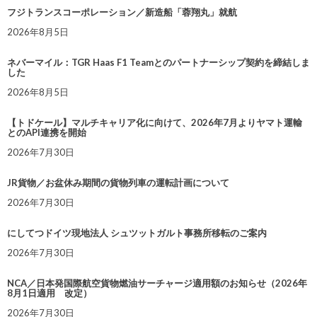
フジトランスコーポレーション／新造船「蓉翔丸」就航
2026年8月5日
ネバーマイル：TGR Haas F1 Teamとのパートナーシップ契約を締結しま
した
2026年8月5日
【トドケール】マルチキャリア化に向けて、2026年7月よりヤマト運輸
とのAPI連携を開始
2026年7月30日
JR貨物／お盆休み期間の貨物列車の運転計画について
2026年7月30日
にしてつドイツ現地法人 シュツットガルト事務所移転のご案内
2026年7月30日
NCA／日本発国際航空貨物燃油サーチャージ適用額のお知らせ（2026年
8月1日適用 改定）
2026年7月30日