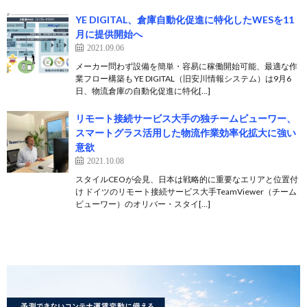
YE DIGITAL、倉庫自動化促進に特化したWESを11
月に提供開始へ
2021.09.06
メーカー問わず設備を簡単・容易に稼働開始可能、最適な作
業フロー構築も YE DIGITAL（旧安川情報システム）は9月6
日、物流倉庫の自動化促進に特化[…]
リモート接続サービス大手の独チームビューワー、
スマートグラス活用した物流作業効率化拡大に強い
意欲
2021.10.08
スタイルCEOが会見、日本は戦略的に重要なエリアと位置付
け ドイツのリモート接続サービス大手TeamViewer（チーム
ビューワー）のオリバー・スタイ[…]