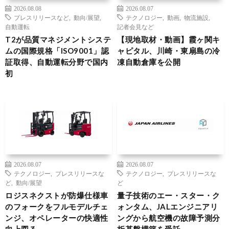
2026.08.08
2026.08.07
プレスリリースなど
,
動向/展望
,
テクノロジー
,
動画
,
物流施設
,
自動運転
記者会見など
T2が品質マネジメントシステ
【現地取材・動画】霞ヶ関キ
ムの国際規格「ISO9001」認
ャピタル、川崎・東扇島の冷
証取得、自動運転分野で国内
凍自動倉庫を公開
初
2026.08.07
2026.08.07
テクノロジー
,
プレスリリースな
テクノロジー
,
プレスリリースな
ど
,
動向/展望
ど
ロジスネクストが防爆仕様車
量子技術のエー・スター・ク
のフォークをフルモデルチェ
ォンタム、JALエンジニアリ
ンジ、オペレーターの快適性
ングから航空機の故障予測分