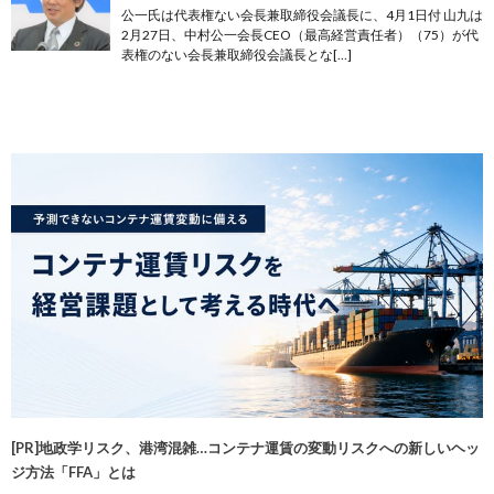
公一氏は代表権ない会長兼取締役会議長に、4月1日付 山九は
2月27日、中村公一会長CEO（最高経営責任者）（75）が代
表権のない会長兼取締役会議長とな[…]
[PR]地政学リスク、港湾混雑…コンテナ運賃の変動リスクへの新しいヘッ
ジ方法「FFA」とは