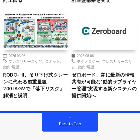
向上図る
析基盤構築を受託
2026.08.06
2026.08.06
プレスリリースなど
,
ロボット
,
テクノロジー
,
プレスリリースな
動向/展望
ど
,
動向/展望
ROBO-HI、吊り下げ式クレー
ゼロボード、常に最新の情報
ンに代わる超重量級
共有が可能な“動的サプライヤ
200tAGVで「落下リスク」
ー管理”実現する新システムの
解消と説明
提供開始へ
Back to Top