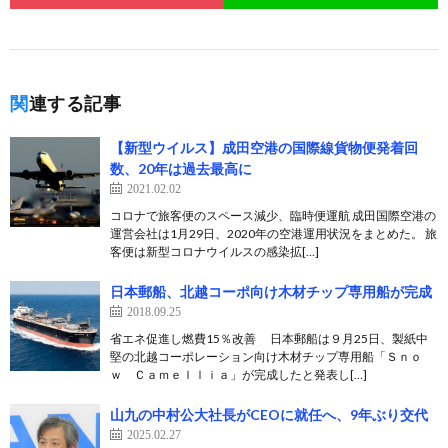
関連する記事
【新型ウイルス】成田空港の国際線貨物便発着回
数、20年は過去最高に
2021.02.02
コロナで旅客便のスペース減少、臨時便運航 成田国際空港の
運営会社は1月29日、2020年の空港運用状況をまとめた。 旅
客便は新型コロナウイルスの感染拡[…]
日本郵船、北越コーポ向け木材チップ専用船が完成
2018.09.25
省エネ促進し燃費15％改善 日本郵船は９月25日、製紙中
堅の北越コーポレーション向け木材チップ専用船「Ｓｎｏ
ｗ Ｃａｍｅｌｌｉａ」が完成したと発表し[…]
山九の中村公大社長がCEOに就任へ、9年ぶり交代
2025.02.27