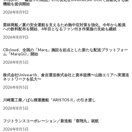
機能を提供開始
2026年8月9日
栗林商船／夏の安全運航を支えるため熱中症対策を強化。今年から船員
への飲料配布を開始、4年目となるファン付き作業服の支給も継続
2026年8月9日
CBcloud、全国の「Marq」施設を起点とした新たな配送プラットフォー
ム「MarqGO」開始
2026年8月5日
株式会社Univearth、倉吉運送株式会社と資本提携〜山陰エリアへ実運送
ネットワークを拡大〜
2026年8月5日
川崎重工業／ばら積運搬船「ARISTOS II」の引き渡し
2026年8月5日
フジトランスコーポレーション／新造船「蓉翔丸」就航
2026年8月5日