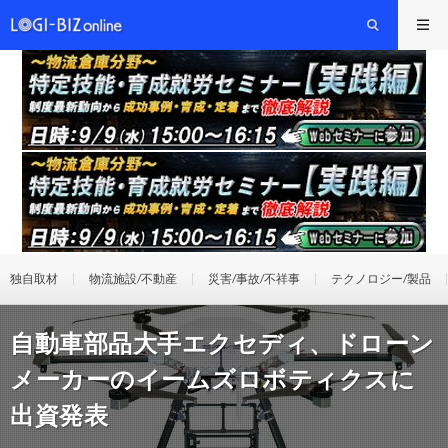
独自取材
物流施設/不動産
災害/事故/不祥事
テクノロジー/製品
自動車部品大手エクセディ、ドローン
メーカーのイームズロボティクスに
出資発表