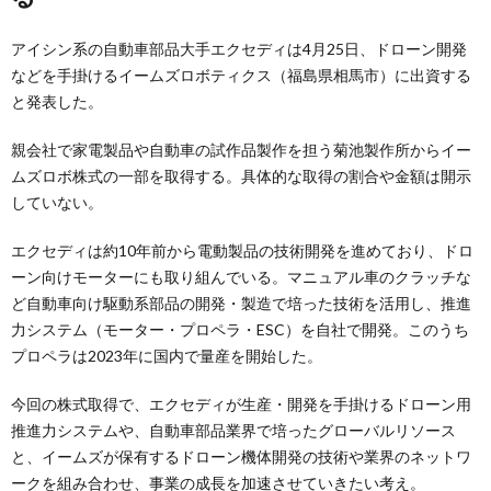
アイシン系の自動車部品大手エクセディは4月25日、ドローン開発
などを手掛けるイームズロボティクス（福島県相馬市）に出資する
と発表した。
親会社で家電製品や自動車の試作品製作を担う菊池製作所からイー
ムズロボ株式の一部を取得する。具体的な取得の割合や金額は開示
していない。
エクセディは約10年前から電動製品の技術開発を進めており、ドロ
ーン向けモーターにも取り組んでいる。マニュアル車のクラッチな
ど自動車向け駆動系部品の開発・製造で培った技術を活用し、推進
力システム（モーター・プロペラ・ESC）を自社で開発。このうち
プロペラは2023年に国内で量産を開始した。
今回の株式取得で、エクセディが生産・開発を手掛けるドローン用
推進力システムや、自動車部品業界で培ったグローバルリソース
と、イームズが保有するドローン機体開発の技術や業界のネットワ
ークを組み合わせ、事業の成長を加速させていきたい考え。