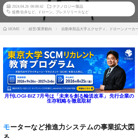
2024.04.26 06:00:42
テクノロジー/製品
提携/合弁など
,
ドローン
,
プレスリリースなど
経営/業界動向
自動車部品大手エクセディ、ドローンメーカ
HOME
月刊LOGI-BIZ 7月号は「未来を創る輸送改革」 先行企業の
生存戦略を徹底取材
モーターなど推進力システムの事業拡大図
る