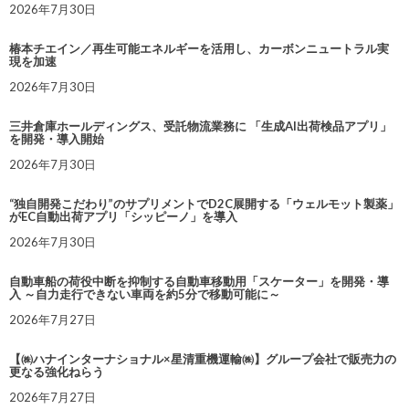
2026年7月30日
椿本チエイン／再生可能エネルギーを活用し、カーボンニュートラル実
現を加速
2026年7月30日
三井倉庫ホールディングス、受託物流業務に 「生成AI出荷検品アプリ」
を開発・導入開始
2026年7月30日
“独自開発こだわり”のサプリメントでD2C展開する「ウェルモット製薬」
がEC自動出荷アプリ「シッピーノ」を導入
2026年7月30日
自動車船の荷役中断を抑制する自動車移動用「スケーター」を開発・導
入 ～自力走行できない車両を約5分で移動可能に～
2026年7月27日
【㈱ハナインターナショナル×星清重機運輸㈱】グループ会社で販売力の
更なる強化ねらう
2026年7月27日