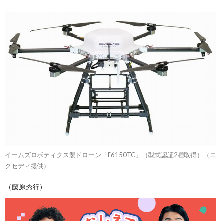
イームズロボティクス製ドローン「E6150TC」（型式認証2種取得）（エ
クセディ提供）
（藤原秀行）