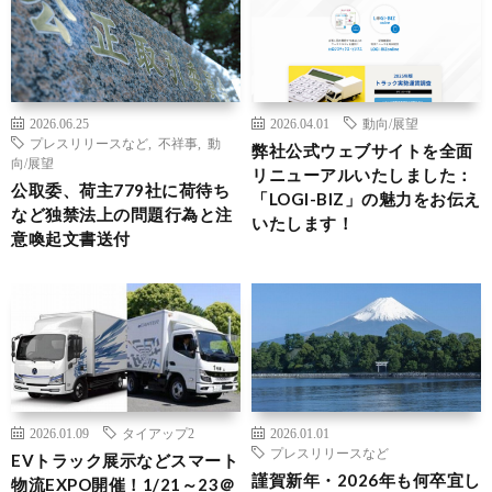
2026.06.25
2026.04.01
動向/展望
プレスリリースなど
,
不祥事
,
動
弊社公式ウェブサイトを全面
向/展望
リニューアルいたしました：
公取委、荷主779社に荷待ち
「LOGI-BIZ」の魅力をお伝え
など独禁法上の問題行為と注
いたします！
意喚起文書送付
2026.01.09
タイアップ2
2026.01.01
プレスリリースなど
EVトラック展示などスマート
謹賀新年・2026年も何卒宜し
物流EXPO開催！1/21～23＠