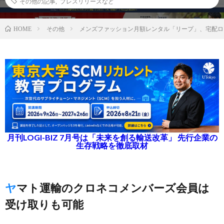
その他の記事
,
プレスリリースなど
その他
メンズファッション月額レンタル「リープ」、宅配ロ
HOME
月刊LOGI-BIZ 7月号は「未来を創る輸送改革」 先行企業の
生存戦略を徹底取材
ヤマト運輸のクロネコメンバーズ会員は
受け取りも可能