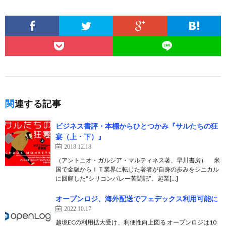
関連する記事
ビジネス書評・本棚からひとつかみ『サルたちの狂
宴（上・下）』
2018.12.18
（アントニオ・ガルシア・マルティネス著、早川書房） 米
国で金融からＩＴ業界に転じた著者が自身の歩みをシニカル
に回顧した“シリコンバレー苦闘記”。起業[…]
オープンロジ、海外配送でフェデックス利用可能に
2022.10.17
越境ECの利用拡大受け、利便性向上図る オープンロジは10