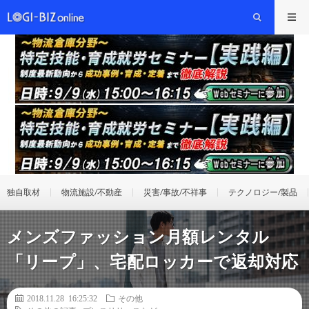
独自取材
物流施設/不動産
災害/事故/不祥事
テクノロジー/製品
メンズファッション月額レンタル
「リープ」、宅配ロッカーで返却対応
2018.11.28 16:25:32
その他