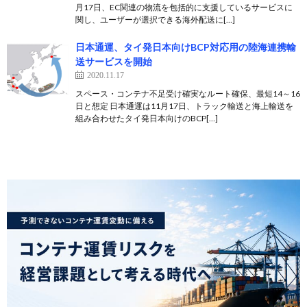
月17日、EC関連の物流を包括的に支援しているサービスに
関し、ユーザーが選択できる海外配送に[…]
日本通運、タイ発日本向けBCP対応用の陸海連携輸
送サービスを開始
2020.11.17
スペース・コンテナ不足受け確実なルート確保、最短14～16
日と想定 日本通運は11月17日、トラック輸送と海上輸送を
組み合わせたタイ発日本向けのBCP[…]