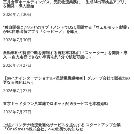
三井倉庫ホールディングス、受託物流業務に 「生成AI出荷検品アプリ」
を開発・導入開始
2026年7月30日
“独自開発こだわり”のサプリメントでD2C展開する「ウェルモット製薬」
がEC自動出荷アプリ「シッピーノ」を導入
2026年7月30日
自動車船の荷役中断を抑制する自動車移動用「スケーター」を開発・導
入 ～自力走行できない車両を約5分で移動可能に～
2026年7月27日
【㈱ハナインターナショナル×星清重機運輸㈱】グループ会社で販売力の
更なる強化ねらう
2026年7月27日
東京ミッドタウン八重洲でロボット配送サービスを本格始動
2026年7月27日
上組／コンテナ物流最適化サービスを提供する スタートアップ企業
「OneStream株式会社」への出資のお知らせ