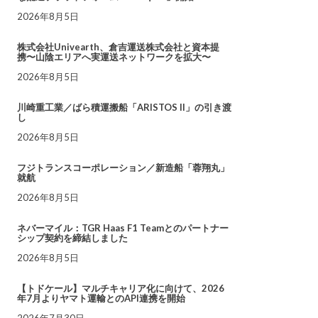
2026年8月5日
株式会社Univearth、倉吉運送株式会社と資本提
携〜山陰エリアへ実運送ネットワークを拡大〜
2026年8月5日
川崎重工業／ばら積運搬船「ARISTOS II」の引き渡
し
2026年8月5日
フジトランスコーポレーション／新造船「蓉翔丸」
就航
2026年8月5日
ネバーマイル：TGR Haas F1 Teamとのパートナー
シップ契約を締結しました
2026年8月5日
【トドケール】マルチキャリア化に向けて、2026
年7月よりヤマト運輸とのAPI連携を開始
2026年7月30日