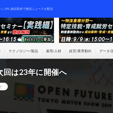
ーン,3PL,独自取材で物流ニュースを配信
事
テクノロジー/製品
雇用/人材
経営/業界動向
データ/
回は23年に開催へ
ど