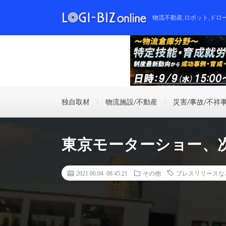
物流不動産,ロボット,ドロ
独自取材
物流施設/不動産
災害/事故/不祥
東京モーターショー、次
2021.06.04 08:45:21
その他
プレスリリースな