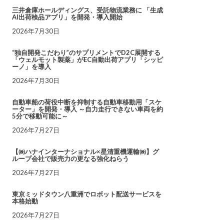
三井倉庫ホールディングス、受託物流業務に 「生成
AI出荷検品アプリ」を開発・導入開始
2026年7月30日
“独自開発こだわり”のサプリメントでD2C展開する
「ウェルモット製薬」がEC自動出荷アプリ「シッピ
ーノ」を導入
2026年7月30日
自動車船の荷役中断を抑制する自動車移動用「スケ
ーター」を開発・導入 ～自力走行できない車両を約
5分で移動可能に～
2026年7月27日
【㈱ハナインターナショナル×星清重機運輸㈱】グ
ループ会社で販売力の更なる強化ねらう
2026年7月27日
東京ミッドタウン八重洲でロボット配送サービスを
本格始動
2026年7月27日