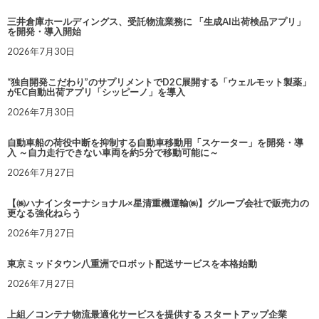
三井倉庫ホールディングス、受託物流業務に 「生成AI出荷検品アプリ」
を開発・導入開始
2026年7月30日
“独自開発こだわり”のサプリメントでD2C展開する「ウェルモット製薬」
がEC自動出荷アプリ「シッピーノ」を導入
2026年7月30日
自動車船の荷役中断を抑制する自動車移動用「スケーター」を開発・導
入 ～自力走行できない車両を約5分で移動可能に～
2026年7月27日
【㈱ハナインターナショナル×星清重機運輸㈱】グループ会社で販売力の
更なる強化ねらう
2026年7月27日
東京ミッドタウン八重洲でロボット配送サービスを本格始動
2026年7月27日
上組／コンテナ物流最適化サービスを提供する スタートアップ企業