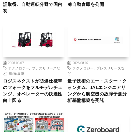
証取得、自動運転分野で国内
凍自動倉庫を公開
初
2026.08.07
2026.08.07
テクノロジー
,
プレスリリースな
テクノロジー
,
プレスリリースな
ど
,
動向/展望
ど
ロジスネクストが防爆仕様車
量子技術のエー・スター・ク
のフォークをフルモデルチェ
ォンタム、JALエンジニアリ
ンジ、オペレーターの快適性
ングから航空機の故障予測分
向上図る
析基盤構築を受託