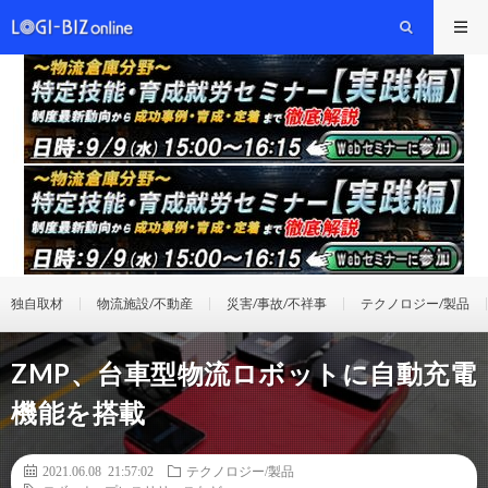
独自取材
物流施設/不動産
災害/事故/不祥事
テクノロジー/製品
ZMP、台車型物流ロボットに自動充電
機能を搭載
2021.06.08 21:57:02
テクノロジー/製品