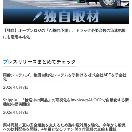
【独自】オープンロジの「AI梱包予測」、トラック必要台数の迅速把握
にも活用本格化
プレスリリースまとめてチェック
両備システムズ、物流自動化システムを手掛ける 株式会社APTを子会社
化
2026年8月9日
Shippio、「輸送中の商品」の可視化をInvoiceのAI-OCRで自動化する新
機能を提供開始
2026年8月9日
栗林商船／夏の安全運航を支えるため熱中症対策を強化。今年から船員
への飲料配布を開始、4年目となるファン付き作業服の支給も継続