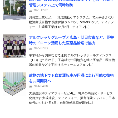
管理システム上で同時制御
2021.12.02
川崎重工業など、「地域包括ケアシステム」で人手介さない
物流実現目指す 損害保険ジャパン、SOMPOケア、ティアフ
ォー、川崎重工業は12月2日、ティアフ[…]
アルフレッサグループと広島・廿日市市など、災害
時のドローン活用した医薬品輸送で協力
2025.02.03
平常時から訓練などで連携 アルフレッサホールディングス
（HD）は1月21日、子会社で中国地方を軸に医薬品・医療機
器の卸業などを手掛けるティーエスアルフ[…]
建物の地下でも自動運転車が円滑に走行可能な技術
を共同開発へ
2026.04.08
大成建設やティアフォーなど4社、将来の商品化・サービス
化目指す 大成建設、ティアフォー、損害保険ジャパン、日本
信号の4社は4月8日、自動運転車両が建物[…]