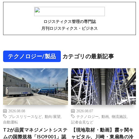
ロジスティクス管理の専門誌
月刊ロジスティクス・ビジネス
テクノロジー/製品
カテゴリの最新記事
2026.08.08
2026.08.07
プレスリリースなど
,
動向/展望
,
テクノロジー
,
動画
,
物流施設
,
自動運転
記者会見など
T2が品質マネジメントシステ
【現地取材・動画】霞ヶ関キ
ムの国際規格「ISO9001」認
ャピタル、川崎・東扇島の冷