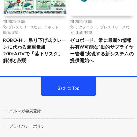
2026.08.06
2026.08.06
プレスリリースなど
,
ロボット
,
テクノロジー
,
プレスリリースな
動向/展望
ど
,
動向/展望
ROBO-HI、吊り下げ式クレー
ゼロボード、常に最新の情報
ンに代わる超重量級
共有が可能な“動的サプライヤ
200tAGVで「落下リスク」
ー管理”実現する新システムの
解消と説明
提供開始へ
Back to Top
メルマガ会員登録
プライバシーポリシー