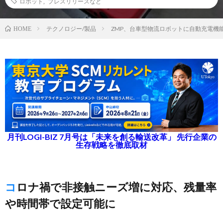
ロボット
,
プレスリリースなど
テクノロジー/製品
ZMP、台車型物流ロボットに自動充電機
HOME
月刊LOGI-BIZ 7月号は「未来を創る輸送改革」 先行企業の
生存戦略を徹底取材
コロナ禍で非接触ニーズ増に対応、残量率
や時間帯で設定可能に