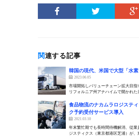
関連する記事
韓国の現代、米国で大型「水素
2023.06.05
市場開拓しバリューチェーン拡大目指す 韓
リフォルニア州アナハイムで開かれた北
食品物流のナカムラロジスティ
ク予約受付サービス導入
2021.03.10
年末繁忙期でも長時間待機解消、従業員の
ジスティクス（東京都港区芝浦）が、東