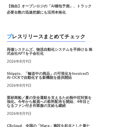
【独自】オープンロジの「AI梱包予測」、トラック
必要台数の迅速把握にも活用本格化
プレスリリースまとめてチェック
両備システムズ、物流自動化システムを手掛ける 株
式会社APTを子会社化
2026年8月9日
Shippio、「輸送中の商品」の可視化をInvoiceの
AI-OCRで自動化する新機能を提供開始
2026年8月9日
栗林商船／夏の安全運航を支えるため熱中症対策を
強化。今年から船員への飲料配布を開始、4年目と
なるファン付き作業服の支給も継続
2026年8月9日
CBcloud、全国の「Marq」施設を起点とした新た