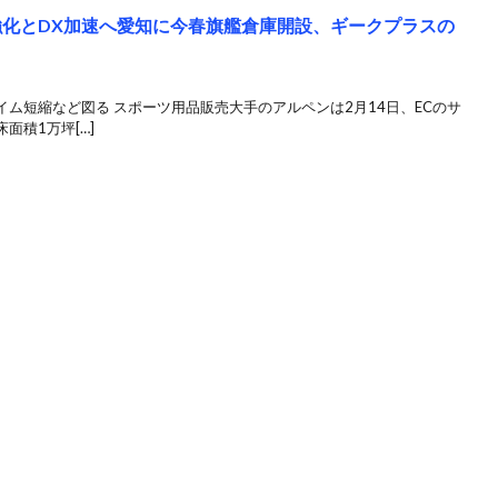
強化とDX加速へ愛知に今春旗艦倉庫開設、ギークプラスの
ム短縮など図る スポーツ用品販売大手のアルペンは2月14日、ECのサ
面積1万坪[…]