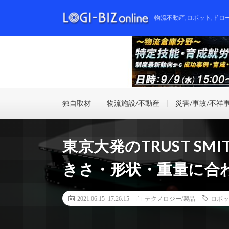
物流不動産,ロボット,ドロ
独自取材
物流施設/不動産
災害/事故/不祥
東京大発のTRUST SM
きさ・形状・重量に合
2021.06.15 17:26:15
テクノロジー/製品
ロボッ