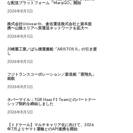
な配送プラットフォーム「MarqGO」開始
2026年8月5日
株式会社Univearth、倉吉運送株式会社と資本提
携〜山陰エリアへ実運送ネットワークを拡大〜
2026年8月5日
川崎重工業／ばら積運搬船「ARISTOS II」の引き渡
し
2026年8月5日
フジトランスコーポレーション／新造船「蓉翔丸」
就航
2026年8月5日
ネバーマイル：TGR Haas F1 Teamとのパートナー
シップ契約を締結しました
2026年8月5日
【トドケール】マルチキャリア化に向けて、2026
年7月よりヤマト運輸とのAPI連携を開始