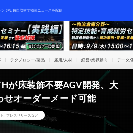
ーン,3PL,独自取材で物流ニュースを配信
事
テクノロジー/製品
雇用/人材
経営/業界動向
データ/
ITHが床装飾不要AGV開発、大
わせオーダーメード可能
ト
,
プレスリリースなど