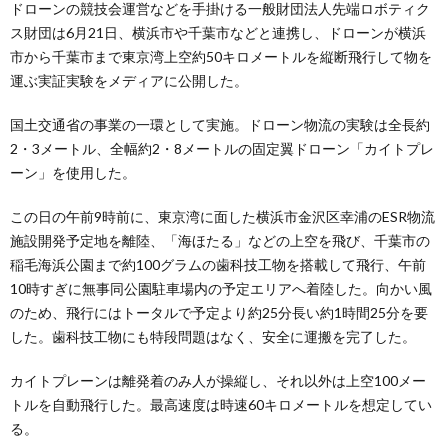
ドローンの競技会運営などを手掛ける一般財団法人先端ロボティク
ス財団は6月21日、横浜市や千葉市などと連携し、ドローンが横浜
市から千葉市まで東京湾上空約50キロメートルを縦断飛行して物を
運ぶ実証実験をメディアに公開した。
国土交通省の事業の一環として実施。ドローン物流の実験は全長約
2・3メートル、全幅約2・8メートルの固定翼ドローン「カイトプレ
ーン」を使用した。
この日の午前9時前に、東京湾に面した横浜市金沢区幸浦のESR物流
施設開発予定地を離陸、「海ほたる」などの上空を飛び、千葉市の
稲毛海浜公園まで約100グラムの歯科技工物を搭載して飛行、午前
10時すぎに無事同公園駐車場内の予定エリアへ着陸した。向かい風
のため、飛行にはトータルで予定より約25分長い約1時間25分を要
した。歯科技工物にも特段問題はなく、安全に運搬を完了した。
カイトプレーンは離発着のみ人が操縦し、それ以外は上空100メー
トルを自動飛行した。最高速度は時速60キロメートルを想定してい
る。