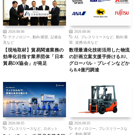
2026.08.06
2026.08.06
テクノロジー
,
動向/展望
,
記者会
AI
,
プレスリリースなど
,
動向/展
見など
望
,
提携/合弁など
【現地取材】貿易関連業務の
数理最適化技術活用した物流
効率化目指す業界団体「日本
の計画立案支援手掛けるJIJ、
貿易DX協会」が発足
グローバル・ブレインなどか
ら8.4億円調達
2026.08.05
2026.08.05
プレスリリースなど
,
ロボット
テクノロジー
,
プレスリリースな
ど
,
動向/展望