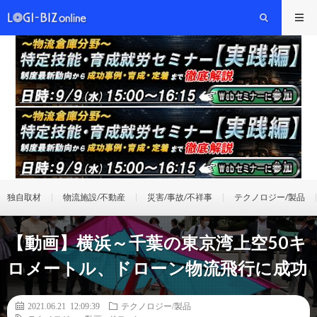
独自取材
物流施設/不動産
災害/事故/不祥事
テクノロジー/製品
【動画】横浜～千葉の東京湾上空50キ
ロメートル、ドローン物流飛行に成功
2021.06.21 12:09:39
テクノロジー/製品