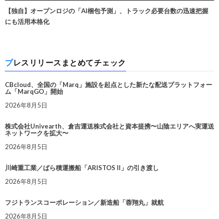
【独自】オープンロジの「AI梱包予測」、トラック必要台数の迅速把握
にも活用本格化
プレスリリースまとめてチェック
CBcloud、全国の「Marq」施設を起点とした新たな配送プラットフォー
ム「MarqGO」開始
2026年8月5日
株式会社Univearth、倉吉運送株式会社と資本提携〜山陰エリアへ実運送
ネットワークを拡大〜
2026年8月5日
川崎重工業／ばら積運搬船「ARISTOS II」の引き渡し
2026年8月5日
フジトランスコーポレーション／新造船「蓉翔丸」就航
2026年8月5日