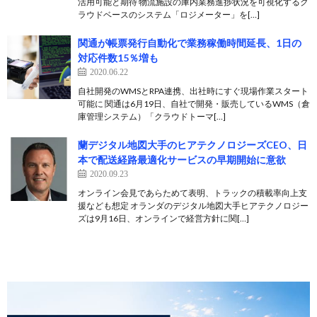
活用可能と期待 物流施設の庫内業務進捗状況を可視化するク
ラウドベースのシステム「ロジメーター」を[…]
関通が帳票発行自動化で業務稼働時間延長、1日の
対応件数15％増も
2020.06.22
自社開発のWMSとRPA連携、出社時にすぐ現場作業スタート
可能に 関通は6月19日、自社で開発・販売しているWMS（倉
庫管理システム）「クラウドトーマ[…]
蘭デジタル地図大手のヒアテクノロジーズCEO、日
本で配送経路最適化サービスの早期開始に意欲
2020.09.23
オンライン会見であらためて表明、トラックの積載率向上支
援なども想定 オランダのデジタル地図大手ヒアテクノロジー
ズは9月16日、オンラインで経営方針に関[…]