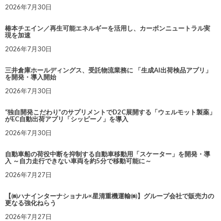
2026年7月30日
椿本チエイン／再生可能エネルギーを活用し、カーボンニュートラル実
現を加速
2026年7月30日
三井倉庫ホールディングス、受託物流業務に 「生成AI出荷検品アプリ」
を開発・導入開始
2026年7月30日
“独自開発こだわり”のサプリメントでD2C展開する「ウェルモット製薬」
がEC自動出荷アプリ「シッピーノ」を導入
2026年7月30日
自動車船の荷役中断を抑制する自動車移動用「スケーター」を開発・導
入 ～自力走行できない車両を約5分で移動可能に～
2026年7月27日
【㈱ハナインターナショナル×星清重機運輸㈱】グループ会社で販売力の
更なる強化ねらう
2026年7月27日