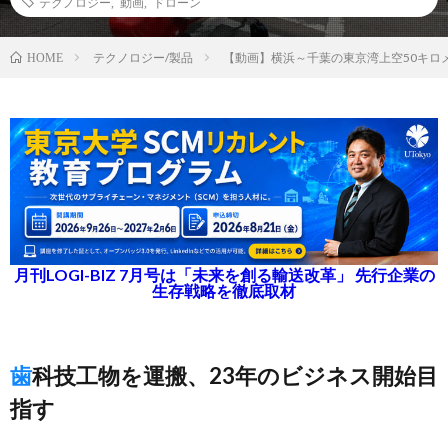
テクノロジー
,
動画
,
ドローン
テクノロジー/製品
【動画】横浜～千葉の東京湾上空50キロ
HOME
月刊LOGI-BIZ 7月号は「未来を創る輸送改革」 先行企業の
生存戦略を徹底取材
歯科技工物を運搬、23年のビジネス開始目
指す