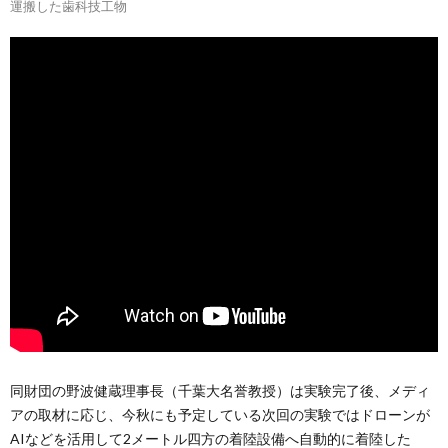
運搬した歯科技工物
同財団の野波健蔵理事長（千葉大名誉教授）は実験完了後、メディ
アの取材に応じ、今秋にも予定している次回の実験ではドローンが
AIなどを活用して2メートル四方の着陸設備へ自動的に着陸した