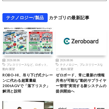
テクノロジー/製品
カテゴリの最新記事
2026.08.06
2026.08.06
プレスリリースなど
,
ロボット
,
テクノロジー
,
プレスリリースな
動向/展望
ど
,
動向/展望
ROBO-HI、吊り下げ式クレー
ゼロボード、常に最新の情報
ンに代わる超重量級
共有が可能な“動的サプライヤ
200tAGVで「落下リスク」
ー管理”実現する新システムの
解消と説明
提供開始へ