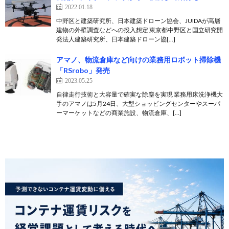
2022.01.18
中野区と建築研究所、日本建築ドローン協会、JUIDAが高層
建物の外壁調査などへの投入想定 東京都中野区と国立研究開
発法人建築研究所、日本建築ドローン協[…]
アマノ、物流倉庫など向けの業務用ロボット掃除機
「RSrobo」発売
2023.05.25
自律走行技術と大容量で確実な除塵を実現 業務用床洗浄機大
手のアマノは5月24日、大型ショッピングセンターやスーパ
ーマーケットなどの商業施設、物流倉庫、[…]