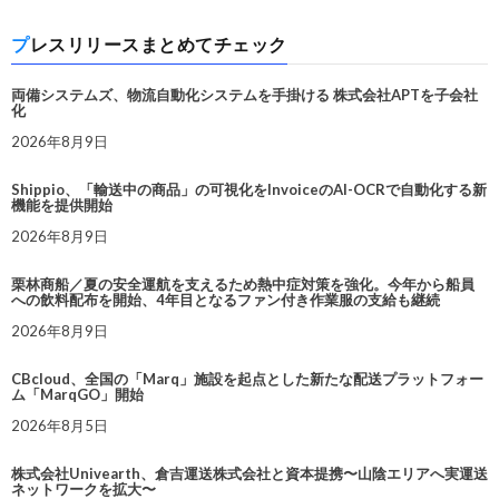
プレスリリースまとめてチェック
両備システムズ、物流自動化システムを手掛ける 株式会社APTを子会社
化
2026年8月9日
Shippio、「輸送中の商品」の可視化をInvoiceのAI-OCRで自動化する新
機能を提供開始
2026年8月9日
栗林商船／夏の安全運航を支えるため熱中症対策を強化。今年から船員
への飲料配布を開始、4年目となるファン付き作業服の支給も継続
2026年8月9日
CBcloud、全国の「Marq」施設を起点とした新たな配送プラットフォー
ム「MarqGO」開始
2026年8月5日
株式会社Univearth、倉吉運送株式会社と資本提携〜山陰エリアへ実運送
ネットワークを拡大〜