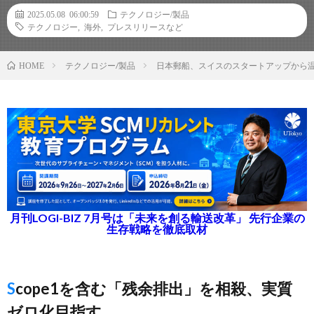
2025.05.08 06:00:59
テクノロジー/製品
テクノロジー
,
海外
,
プレスリリースなど
テクノロジー/製品
日本郵船、スイスのスタートアップから
HOME
月刊LOGI-BIZ 7月号は「未来を創る輸送改革」 先行企業の
生存戦略を徹底取材
Scope1を含む「残余排出」を相殺、実質
ゼロ化目指す