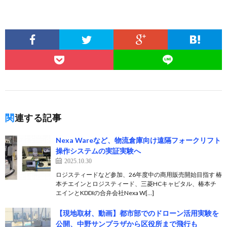
関連する記事
Nexa Wareなど、物流倉庫向け遠隔フォークリフト
操作システムの実証実験へ
2025.10.30
ロジスティードなど参加、26年度中の商用販売開始目指す 椿
本チエインとロジスティード、三菱HCキャピタル、椿本チ
エインとKDDIの合弁会社Nexa W[…]
【現地取材、動画】都市部でのドローン活用実験を
公開、中野サンプラザから区役所まで飛行も