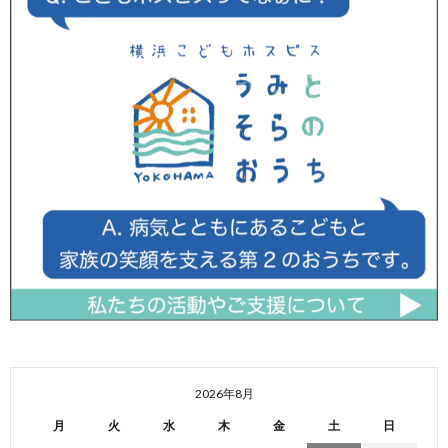
2026年8月
月
火
水
木
金
土
日