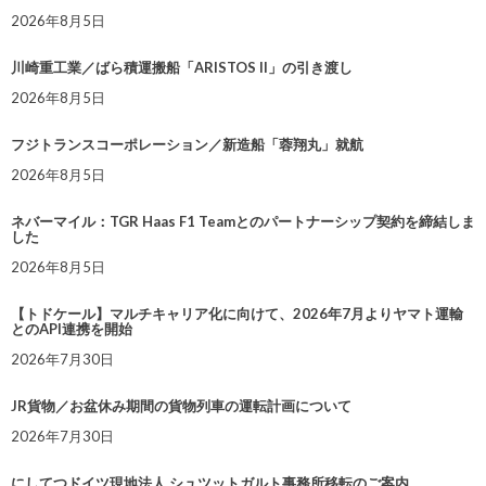
2026年8月5日
川崎重工業／ばら積運搬船「ARISTOS II」の引き渡し
2026年8月5日
フジトランスコーポレーション／新造船「蓉翔丸」就航
2026年8月5日
ネバーマイル：TGR Haas F1 Teamとのパートナーシップ契約を締結しま
した
2026年8月5日
【トドケール】マルチキャリア化に向けて、2026年7月よりヤマト運輸
とのAPI連携を開始
2026年7月30日
JR貨物／お盆休み期間の貨物列車の運転計画について
2026年7月30日
にしてつドイツ現地法人 シュツットガルト事務所移転のご案内