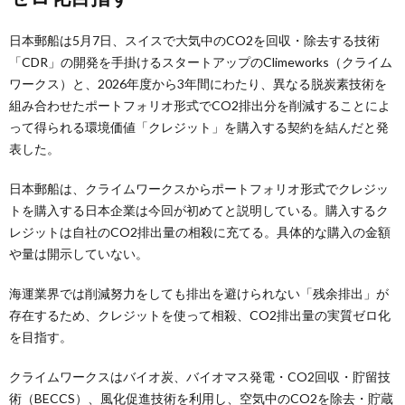
日本郵船は5月7日、スイスで大気中のCO2を回収・除去する技術
「CDR」の開発を手掛けるスタートアップのClimeworks（クライム
ワークス）と、2026年度から3年間にわたり、異なる脱炭素技術を
組み合わせたポートフォリオ形式でCO2排出分を削減することによ
って得られる環境価値「クレジット」を購入する契約を結んだと発
表した。
日本郵船は、クライムワークスからポートフォリオ形式でクレジッ
トを購入する日本企業は今回が初めてと説明している。購入するク
レジットは自社のCO2排出量の相殺に充てる。具体的な購入の金額
や量は開示していない。
海運業界では削減努力をしても排出を避けられない「残余排出」が
存在するため、クレジットを使って相殺、CO2排出量の実質ゼロ化
を目指す。
クライムワークスはバイオ炭、バイオマス発電・CO2回収・貯留技
術（BECCS）、風化促進技術を利用し、空気中のCO2を除去・貯蔵