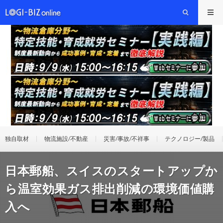
独自取材
物流施設/不動産
災害/事故/不祥事
テクノロジー/製品
日本郵船、スイスのスタートアップか
ら温室効果ガス排出削減の環境価値購
入へ