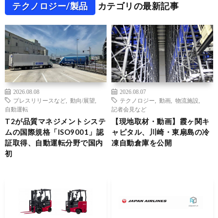
テクノロジー/製品
カテゴリの最新記事
2026.08.08
2026.08.07
プレスリリースなど
,
動向/展望
,
テクノロジー
,
動画
,
物流施設
,
自動運転
記者会見など
T2が品質マネジメントシステ
【現地取材・動画】霞ヶ関キ
ムの国際規格「ISO9001」認
ャピタル、川崎・東扇島の冷
証取得、自動運転分野で国内
凍自動倉庫を公開
初