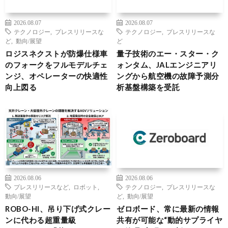
2026.08.07
2026.08.07
テクノロジー
,
プレスリリースな
テクノロジー
,
プレスリリースな
ど
,
動向/展望
ど
ロジスネクストが防爆仕様車
量子技術のエー・スター・ク
のフォークをフルモデルチェ
ォンタム、JALエンジニアリ
ンジ、オペレーターの快適性
ングから航空機の故障予測分
向上図る
析基盤構築を受託
2026.08.06
2026.08.06
プレスリリースなど
,
ロボット
,
テクノロジー
,
プレスリリースな
動向/展望
ど
,
動向/展望
ROBO-HI、吊り下げ式クレー
ゼロボード、常に最新の情報
ンに代わる超重量級
共有が可能な“動的サプライヤ