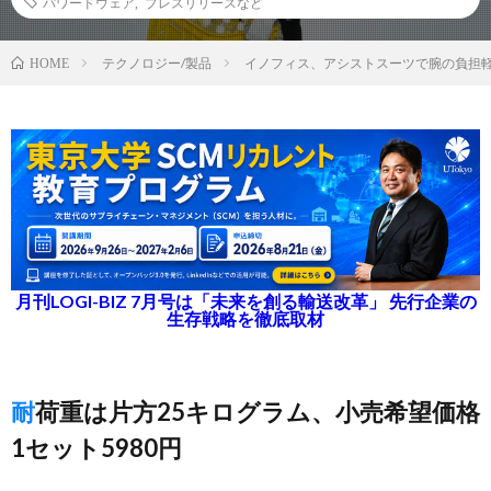
パワードウェア
,
プレスリリースなど
テクノロジー/製品
イノフィス、アシストスーツで腕の負担
HOME
月刊LOGI-BIZ 7月号は「未来を創る輸送改革」 先行企業の
生存戦略を徹底取材
耐荷重は片方25キログラム、小売希望価格
1セット5980円