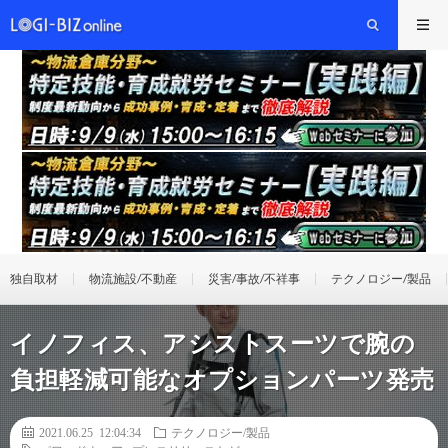
独自取材
物流施設/不動産
災害/事故/不祥事
テクノロジー/製品
イノフィス、アシストスーツで腕の
負担軽減可能なオプションパーツ発売
2021.06.25 12:04:34
テクノロジー/製品