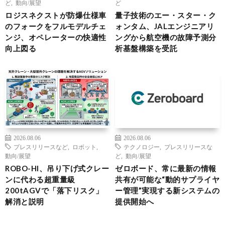
ど
,
動向/展望
ど
ロジスネクストが防爆仕様車
量子技術のエー・スター・ク
のフォークをフルモデルチェ
ォンタム、JALエンジニアリ
ンジ、オペレーターの快適性
ングから航空機の故障予測分
向上図る
析基盤構築を受託
2026.08.06
2026.08.06
プレスリリースなど
,
ロボット
,
テクノロジー
,
プレスリリースな
動向/展望
ど
,
動向/展望
ROBO-HI、吊り下げ式クレー
ゼロボード、常に最新の情報
ンに代わる超重量級
共有が可能な“動的サプライヤ
200tAGVで「落下リスク」
ー管理”実現する新システムの
解消と説明
提供開始へ