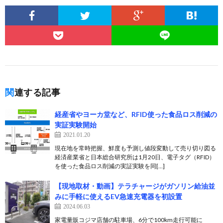
関連する記事
経産省やヨーカ堂など、RFID使った食品ロス削減の
実証実験開始
2021.01.20
現在地を常時把握、鮮度も予測し値段変動して売り切り図る
経済産業省と日本総合研究所は1月20日、電子タグ（RFID）
を使った食品ロス削減の実証実験を同[…]
【現地取材・動画】テラチャージがガソリン給油並
みに手軽に使えるEV急速充電器を初設置
2024.06.03
家電量販コジマ店舗の駐車場、6分で100km走行可能に