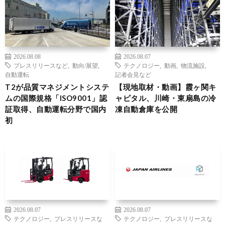
2026.08.08
2026.08.07
プレスリリースなど
,
動向/展望
,
テクノロジー
,
動画
,
物流施設
,
自動運転
記者会見など
T2が品質マネジメントシステ
【現地取材・動画】霞ヶ関キ
ムの国際規格「ISO9001」認
ャピタル、川崎・東扇島の冷
証取得、自動運転分野で国内
凍自動倉庫を公開
初
2026.08.07
2026.08.07
テクノロジー
,
プレスリリースな
テクノロジー
,
プレスリリースな