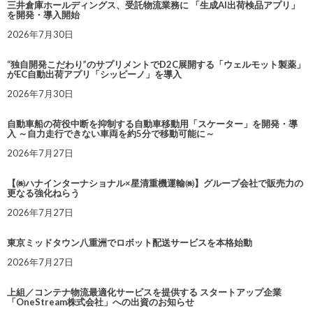
三井倉庫ホールディングス、受託物流業務に 「生成AI出荷検品アプリ」
を開発・導入開始
2026年7月30日
“独自開発こだわり”のサプリメントでD2C展開する「ウェルモット製薬」
がEC自動出荷アプリ「シッピーノ」を導入
2026年7月30日
自動車船の荷役中断を抑制する自動車移動用「スケーター」を開発・導
入 ～自力走行できない車両を約5分で移動可能に～
2026年7月27日
【㈱ハナインターナショナル×星清重機運輸㈱】グループ会社で販売力の
更なる強化ねらう
2026年7月27日
東京ミッドタウン八重洲でロボット配送サービスを本格始動
2026年7月27日
上組／コンテナ物流最適化サービスを提供する スタートアップ企業
「OneStream株式会社」への出資のお知らせ