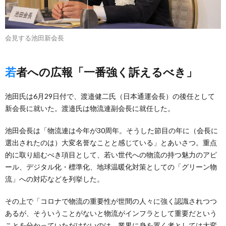
会見する池田新会長
若者への広報「一番強く訴えるべき」
池田氏は6月29日付で、渡邉健二氏（日本通運会長）の後任として
新会長に就いた。渡邉氏は物流連副会長に就任した。
池田会長は「物流連は今年が30周年。そうした節目の年に（会長に
選出されたのは）大変名誉なことと感じている」とあいさつ。重点
的に取り組むべき項目として、若い世代への物流の持つ魅力のアピ
ール、デジタル化・標準化、地球温暖化対策としての「グリーン物
流」への対応などを列挙した。
その上で「コロナで物流の重要性が世間の人々に強く認識されつつ
あるが、そういうことがないと物流がインフラとして重要だという
ことを分かっていただけないのは、業界に身を置く者としては大変