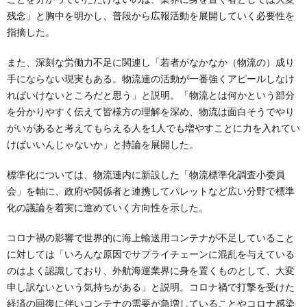
残念」と胸中を明かし、普段から広報活動を展開していく必要性を
指摘した。
また、深刻な労働力不足に関連し「若者がなかなか（物流の）成り
手にならない現実もある。物流連の活動が一番強くアピールしなけ
ればいけないところだと思う」と説明。「物流とは何かという部分
を分かりやすく伝えて皆様方の理解を深め、物流は面白そうでやり
がいがあると考えてもらえる人を1人でも増やすことに力を入れてい
けばいいんじゃないか」と持論を展開した。
標準化については、物流連内に新設した「物流標準化調査小委員
会」を軸に、政府や関係者と連携してパレットなど広い分野で標準
化の議論を着実に進めていく方向性を示した。
コロナ禍の影響で世界的に海上輸送用コンテナが不足していること
に対しては「いろんな原因でサプライチェーンに混乱を与えている
のはよく認識しており、外航海運業界に身を置くものとして、大変
申し訳ないという気持ちがある」と説明。コロナ禍で打撃を受けた
経済の回復に伴いコンテナの需要が急増していることやコロナ感染