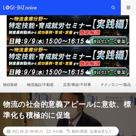
独自取材
物流施設/不動産
災害/事故/不祥事
テクノロジー/製品
物流の社会的意義アピールに意欲、標
準化も積極的に促進
2021.06.30 06:00:25
その他
動向/展望
,
記者会見など