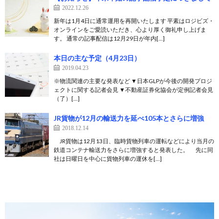
2022.12.26
新年は1月4日に通常運用を再開いたします 平素はロジビズ・
オンラインをご愛読いただき、心より厚く御礼申し上げま
す。 通常の記事配信は12月29日が年内[…]
本日の主な予定（4月23日）
2019.04.23
※物流関連の主要な発表など ▼日本GLPが今後の開発プロジ
ェクトに関する記者会見 ▼不動産証券化協会が定例記者会見
（了）[…]
JR貨物が12月の輸送力を延べ105本とさらに増強
2018.12.14
JR貨物は12月13日、臨時貨物列車の運転などにより当月の
鉄道コンテナ輸送力をさらに増強すると発表した。 先に同
社は日曜日を中心に貨物列車の運休を[…]