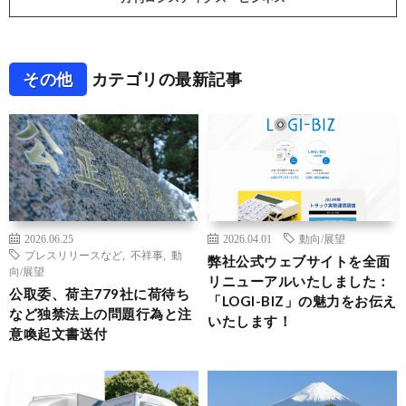
その他
カテゴリの最新記事
2026.06.25
2026.04.01
動向/展望
プレスリリースなど
,
不祥事
,
動
弊社公式ウェブサイトを全面
向/展望
リニューアルいたしました：
公取委、荷主779社に荷待ち
「LOGI-BIZ」の魅力をお伝え
など独禁法上の問題行為と注
いたします！
意喚起文書送付