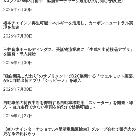
JAL／2026年8月前半 燃油サーチャージ適用額のお知らせ(変更)
2026年7月30日
椿本チエイン／再生可能エネルギーを活用し、カーボンニュートラル実
現を加速
2026年7月30日
三井倉庫ホールディングス、受託物流業務に 「生成AI出荷検品アプリ」
を開発・導入開始
2026年7月30日
“独自開発こだわり”のサプリメントでD2C展開する「ウェルモット製薬」
がEC自動出荷アプリ「シッピーノ」を導入
2026年7月30日
自動車船の荷役中断を抑制する自動車移動用「スケーター」を開発・導
入 ～自力走行できない車両を約5分で移動可能に～
2026年7月27日
【㈱ハナインターナショナル×星清重機運輸㈱】グループ会社で販売力の
更なる強化ねらう