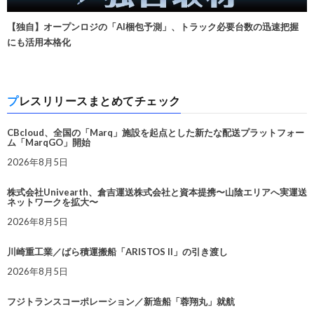
【独自】オープンロジの「AI梱包予測」、トラック必要台数の迅速把握
にも活用本格化
プレスリリースまとめてチェック
CBcloud、全国の「Marq」施設を起点とした新たな配送プラットフォー
ム「MarqGO」開始
2026年8月5日
株式会社Univearth、倉吉運送株式会社と資本提携〜山陰エリアへ実運送
ネットワークを拡大〜
2026年8月5日
川崎重工業／ばら積運搬船「ARISTOS II」の引き渡し
2026年8月5日
フジトランスコーポレーション／新造船「蓉翔丸」就航