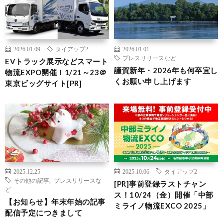
2026.01.09
タイアップ2
2026.01.01
プレスリリースなど
EVトラック展示などスマート
謹賀新年・2026年も何卒宜し
物流EXPO開催！1/21～23＠
くお願い申し上げます
東京ビッグサイト[PR]
2025.12.25
2025.10.06
タイアップ2
その他の記事
,
プレスリリースな
[PR]事前登録ラストチャン
ど
ス！10/24（金）開催「中部
【お知らせ】年末年始の記事
ミライノ物流EXCO 2025」
配信予定につきまして