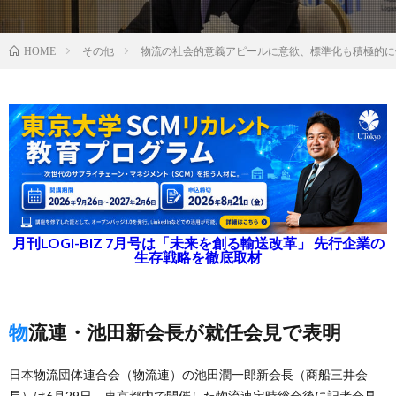
その他
物流の社会的意義アピールに意欲、標準化も積極的に
HOME
月刊LOGI-BIZ 7月号は「未来を創る輸送改革」 先行企業の
生存戦略を徹底取材
物流連・池田新会長が就任会見で表明
日本物流団体連合会（物流連）の池田潤一郎新会長（商船三井会
長）は6月29日、東京都内で開催した物流連定時総会後に記者会見