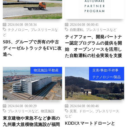
2024.04.08 09:58:34
2024.04.08 06:00:41
テクノロジー
,
プレスリリースな
自動運転
,
プレスリリースなど
ど
ティアフォー、開発パートナ
SBS、グループで所有の中古
ー認定プログラムの提供を開
ディーゼルトラックをEVに改
始 オープンソースを活用し
造へ
た自動運転の社会実装を支援
物流施設/不動産
災害/事故/不祥事
テクノロジー/製品
2024.04.08 06:00:29
2024.04.08 06:00:46
プレスリリースなど
,
物流施設
災害
,
ドローン
,
プレスリリース
など
東京建物や東急不など参画の
KDDIスマートドローンと
九州最大規模物流施設が福岡