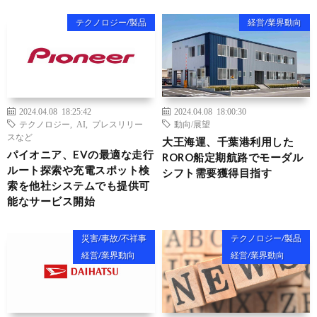
テクノロジー/製品
経営/業界動向
2024.04.08 18:25:42
2024.04.08 18:00:30
テクノロジー
,
AI
,
プレスリリー
動向/展望
スなど
大王海運、千葉港利用した
パイオニア、EVの最適な走行
RORO船定期航路でモーダル
ルート探索や充電スポット検
シフト需要獲得目指す
索を他社システムでも提供可
能なサービス開始
災害/事故/不祥事
テクノロジー/製品
経営/業界動向
経営/業界動向