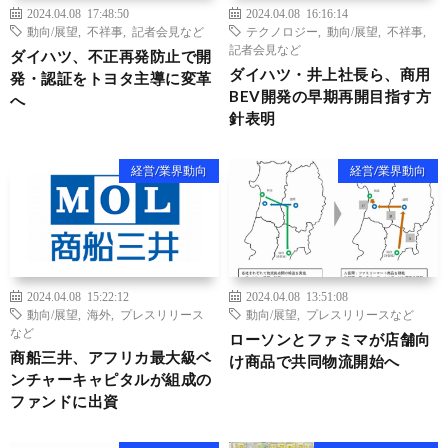
2024.04.08 17:48:50
2024.04.08 16:16:14
動向/展望
,
不祥事
,
記者会見など
テクノロジー
,
動向/展望
,
不祥事
,
記者会見など
ダイハツ、不正再発防止で開
ダイハツ・井上社長ら、商用
発・認証をトヨタ主導に変革
BEV開発の早期再開目指す方
へ
針表明
経営/業界動向
経営/業界動向
2024.04.08 15:22:12
2024.04.08 13:51:08
動向/展望
,
海外
,
プレスリリース
動向/展望
,
プレスリリースなど
など
ローソンとファミマが店舗向
商船三井、アフリカ最大級ベ
け商品で共同物流開始へ
ンチャーキャピタルが組成の
ファンドに出資