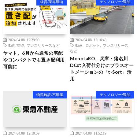
経営/業界動向
テクノロジー/製品
2024.04.08 12:29:00
2024.04.08 12:16:43
動向/展望
,
プレスリリースなど
動画
,
ロボット
,
プレスリリース
など
ヤマト、6月から通常の宅配
MonotaRO、兵庫・猪名川
やコンパクトでも置き配利用
DCの入荷仕分けにプラスオー
可能に
トメーションの「t-Sort」活
用
物流施設/不動産
テクノロジー/製品
2024.04.08 12:10:59
2024.04.08 11:52:19