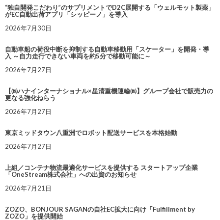
“独自開発こだわり”のサプリメントでD2C展開する「ウェルモット製薬」
がEC自動出荷アプリ「シッピーノ」を導入
2026年7月30日
自動車船の荷役中断を抑制する自動車移動用「スケーター」を開発・導
入 ～自力走行できない車両を約5分で移動可能に～
2026年7月27日
【㈱ハナインターナショナル×星清重機運輸㈱】グループ会社で販売力の
更なる強化ねらう
2026年7月27日
東京ミッドタウン八重洲でロボット配送サービスを本格始動
2026年7月27日
上組／コンテナ物流最適化サービスを提供する スタートアップ企業
「OneStream株式会社」への出資のお知らせ
2026年7月21日
ZOZO、BONJOUR SAGANの自社EC拡大に向け「Fulfillment by
ZOZO」を提供開始