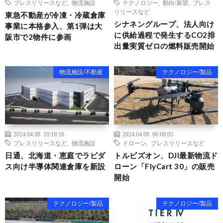
プレスリリースなど
,
物流施設
テクノロジー
,
動向/展望
,
プレス
リリースなど
東急不動産が冷凍・冷蔵倉庫
シナネングループ、法人向け
事業に本格参入、第1弾は大
に供給過程で発生するCO2排
阪市で2物件に参画
出量実質ゼロの燃料販売開始
物流施設/不動産
テクノロジー/製品
2024.04.08 10:10:18
2024.04.08 06:00:05
プレスリリースなど
,
物流施設
ドローン
,
プレスリリースなど
日通、北海道・恵庭でラピダ
トルビズオン、DJI最新物流ド
ス向け半導体関連倉庫を新設
ローン「FlyCart 30」の販売
開始
テクノロジー/製品
テクノロジー/製品