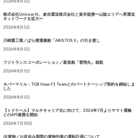
2026年8月5日
株式会社Univearth、倉吉運送株式会社と資本提携〜山陰エリアへ実運送
ネットワークを拡大〜
2026年8月5日
川崎重工業／ばら積運搬船「ARISTOS II」の引き渡し
2026年8月5日
フジトランスコーポレーション／新造船「蓉翔丸」就航
2026年8月5日
ネバーマイル：TGR Haas F1 Teamとのパートナーシップ契約を締結しま
した
2026年8月5日
【トドケール】マルチキャリア化に向けて、2026年7月よりヤマト運輸
とのAPI連携を開始
2026年7月30日
JR貨物／お盆休み期間の貨物列車の運転計画について