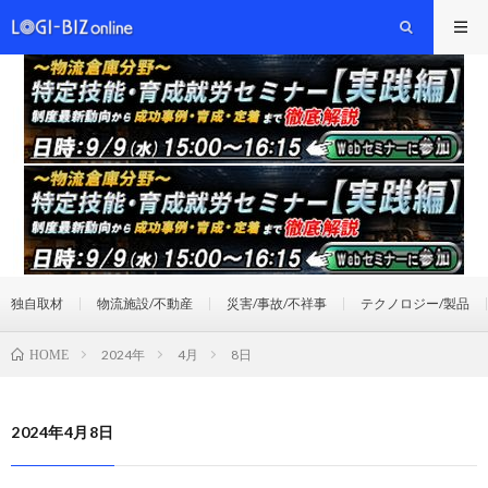
独自取材
物流施設/不動産
災害/事故/不祥事
テクノロジー/製品
2024年
4月
8日
HOME
2024年4月8日