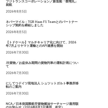
フジトランスコーポレーション／新造船「蓉翔丸」
就航
2026年8月5日
ネバーマイル：TGR Haas F1 Teamとのパートナー
シップ契約を締結しました
2026年8月5日
【トドケール】マルチキャリア化に向けて、2026
年7月よりヤマト運輸とのAPI連携を開始
2026年7月30日
JR貨物／お盆休み期間の貨物列車の運転計画につい
て
2026年7月30日
にしてつドイツ現地法人 シュツットガルト事務所移
転のご案内
2026年7月30日
NCA／日本発国際航空貨物燃油サーチャージ適用額
のお知らせ（2026年8月1日適用 改定）