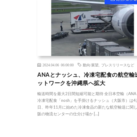
2024.04.06 06:00:00
動向/展望
,
プレスリリースなど
ANAとナッシュ、冷凍宅配食の航空輸
ットワークを沖縄県へ拡大
輸送時間を最大2日間短縮可能と期待 全日本空輸（ANA
冷凍宅配食「nosh」を手掛けるナッシュ（大阪市）は4
日、昨年11月に始めた冷凍食品の新たな航空輸送に関
阪の物流センターの仕分け場か […]