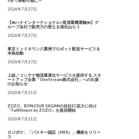
5分で移動可能に～
2026年7月27日
【㈱ハナインターナショナル×星清重機運輸㈱】グ
ループ会社で販売力の更なる強化ねらう
2026年7月27日
東京ミッドタウン八重洲でロボット配送サービスを
本格始動
2026年7月27日
上組／コンテナ物流最適化サービスを提供する スタ
ートアップ企業「OneStream株式会社」への出資
のお知らせ
2026年7月21日
ZOZO、BONJOUR SAGANの自社EC拡大に向け
「Fulfillment by ZOZO」を提供開始
2026年7月21日
ロジポケ、「パスキー認証（MFA）」機能をリリー
ス