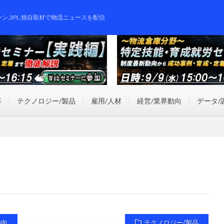
ーン,3PL,独自取材で物流ニュースを配信
事
テクノロジー/製品
雇用/人材
経営/業界動向
データ/
動向
テクノロジー/製品