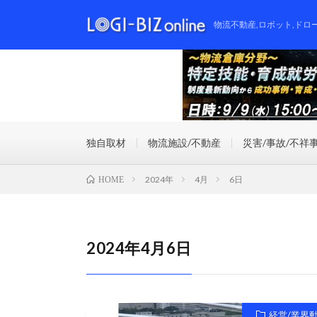
物流不動産,ロボット,ドロ
独自取材
物流施設/不動産
災害/事故/不祥
2024年
4月
6日
HOME
2024年4月6日
経営/業界