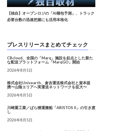
【独自】オープンロジの「AI梱包予測」、トラック
必要台数の迅速把握にも活用本格化
プレスリリースまとめてチェック
CBcloud、全国の「Marq」施設を起点とした新た
な配送プラットフォーム「MarqGO」開始
2026年8月5日
株式会社Univearth、倉吉運送株式会社と資本提
携〜山陰エリアへ実運送ネットワークを拡大〜
2026年8月5日
川崎重工業／ばら積運搬船「ARISTOS II」の引き渡
し
2026年8月5日