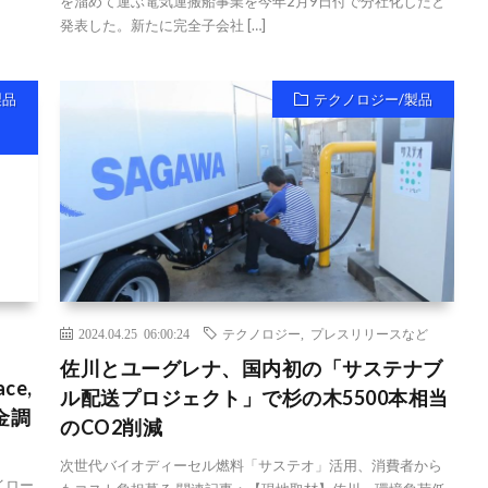
を溜めて運ぶ電気運搬船事業を今年2月9日付で分社化したと
発表した。新たに完全子会社 […]
製品
テクノロジー/製品
2024.04.25 06:00:24
テクノロジー
,
プレスリリースなど
佐川とユーグレナ、国内初の「サステナブ
e,
ル配送プロジェクト」で杉の木5500本相当
金調
のCO2削減
次世代バイオディーセル燃料「サステオ」活用、消費者から
イロー