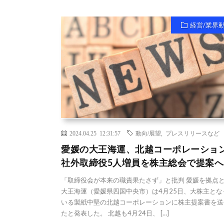
経営/業界
2024.04.25 12:31:57
動向/展望
,
プレスリリースなど
愛媛の大王海運、北越コーポレーショ
社外取締役5人増員を株主総会で提案へ
「取締役会が本来の職責果たさず」と批判 愛媛を拠点
大王海運（愛媛県四国中央市）は4月25日、大株主とな
いる製紙中堅の北越コーポレーションに株主提案書を送
たと発表した。 北越も4月24日、 […]