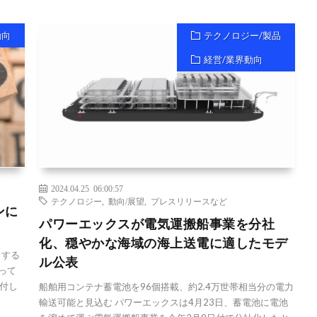
動向
テクノロジー/製品
経営/業界動向
2024.04.25 06:00:57
テクノロジー
,
動向/展望
,
プレスリリースなど
ンに
パワーエックスが電気運搬船事業を分社
化、穏やかな海域の海上送電に適したモデ
とする
ル公表
って
付し
船舶用コンテナ蓄電池を96個搭載、約2.4万世帯相当分の電力
輸送可能と見込む パワーエックスは4月23日、蓄電池に電池