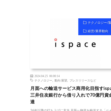
テクノロジー/
経営/業界動向
2024.04.25 06:00:14
テクノロジー
,
動向/展望
,
プレスリリースなど
月面への輸送サービス商用化目指すispac
三井住友銀行から借り入れで70億円資
達
26年以降の打ち上げに充当 月面へ物資を輸送する「ペ