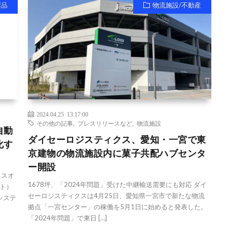
製品
物流施設/不動産
2024.04.25 13:17:00
その他の記事
,
プレスリリースなど
,
物流施設
自動
ダイセーロジスティクス、愛知・一宮で東
化す
京建物の物流施設内に菓子共配ハブセンタ
ー開設
ラスオ
1678坪、「2024年問題」受けた中継輸送需要にも対応 ダイ
ット）
セーロジスティクスは4月25日、愛知県一宮市で新たな物流
けシステ
拠点「一宮センター」の稼働を5月1日に始めると発表した。
「2024年問題」で東日 […]