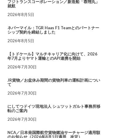
フジトランスコーポレーション／新造船「蓉翔丸」
就航
2026年8月5日
ネバーマイル：TGR Haas F1 Teamとのパートナー
シップ契約を締結しました
2026年8月5日
【トドケール】マルチキャリア化に向けて、2026
年7月よりヤマト運輸とのAPI連携を開始
2026年7月30日
JR貨物／お盆休み期間の貨物列車の運転計画につい
て
2026年7月30日
にしてつドイツ現地法人 シュツットガルト事務所移
転のご案内
2026年7月30日
NCA／日本発国際航空貨物燃油サーチャージ適用額
のお知らせ（2026年8月1日適用 改定）