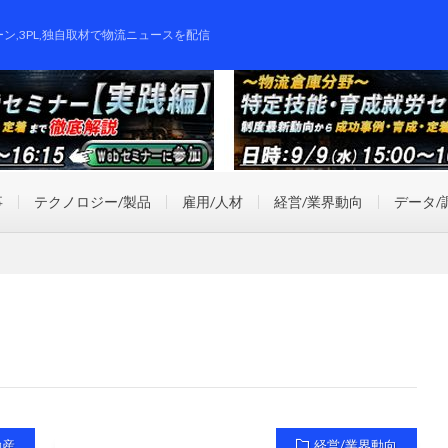
ーン,3PL,独自取材で物流ニュースを配信
事
テクノロジー/製品
雇用/人材
経営/業界動向
データ/
動産
経営/業界動向