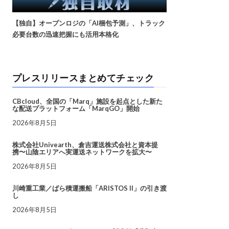
【独自】オープンロジの「AI梱包予測」、トラック
必要台数の迅速把握にも活用本格化
プレスリリースまとめてチェック
CBcloud、全国の「Marq」施設を起点とした新た
な配送プラットフォーム「MarqGO」開始
2026年8月5日
株式会社Univearth、倉吉運送株式会社と資本提
携〜山陰エリアへ実運送ネットワークを拡大〜
2026年8月5日
川崎重工業／ばら積運搬船「ARISTOS II」の引き渡
し
2026年8月5日