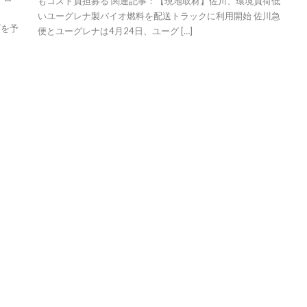
もコスト負担募る 関連記事：【現地取材】佐川、環境負荷低
いユーグレナ製バイオ燃料を配送トラックに利用開始 佐川急
げを予
便とユーグレナは4月24日、ユーグ […]