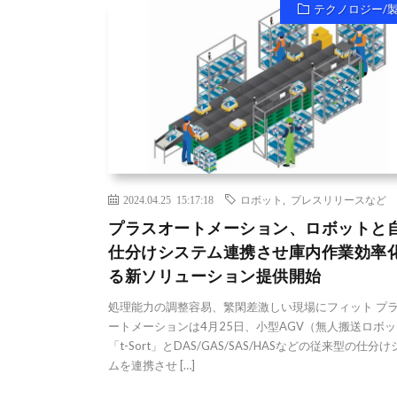
テクノロジー/
2024.04.25 15:17:18
ロボット
,
プレスリリースなど
プラスオートメーション、ロボットと
仕分けシステム連携させ庫内作業効率
る新ソリューション提供開始
処理能力の調整容易、繁閑差激しい現場にフィット プ
ートメーションは4月25日、小型AGV（無人搬送ロボ
「t-Sort」とDAS/GAS/SAS/HASなどの従来型の仕分
ムを連携させ […]