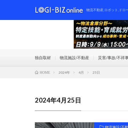
物流不動産,ロボット,ドロ
独自取材
物流施設/不動産
災害/事故/不祥
2024年
4月
25日
HOME
2024年4月25日
物流施設/不