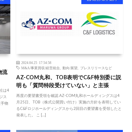
2024.04.25 17:54:58
M&A/事業買収/経営統合
,
動向/展望
,
プレスリリースなど
物流
AZ-COM丸和、TOB表明でC&F特別委に説
明も「質問特段受けていない」と主張
社は4
再度の要望書受領を確認 AZ-COM丸和ホールディングスは4
ジス
月25日、TOB（株式公開買い付け）実施の方針を表明してい
大手物
るC&Fロジホールディングスから2回目の要望書を受領したと
発表した。 こ […]