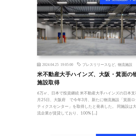
2024.04.25 19:05:00
プレスリリースなど
,
物流施設
米不動産大手ハインズ、大阪・箕面の
施設取得
6万㎡、日本で投資継続 米不動産大手ハインズの日本支
月25日、大阪府 で今年3月、新たに物流施設「箕面ロ
ティクスセンター」を取得したと発表した。 同施設は
流企業が賃貸しており、100% […]