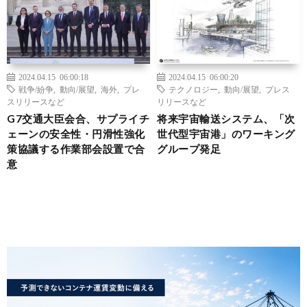
2024.04.15 06:00:18
2024.04.15 06:00:20
戦争/紛争
,
動向/展望
,
海外
,
プレ
テクノロジー
,
動向/展望
,
プレス
スリリースなど
リリースなど
G7交通大臣会合、サプライチ
将来宇宙輸送システム、「次
ェーンの安全性・円滑性強化
世代型宇宙港」のワーキング
策協議する作業部会設置で合
グループ発足
意