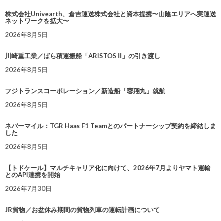
株式会社Univearth、倉吉運送株式会社と資本提携〜山陰エリアへ実運送
ネットワークを拡大〜
2026年8月5日
川崎重工業／ばら積運搬船「ARISTOS II」の引き渡し
2026年8月5日
フジトランスコーポレーション／新造船「蓉翔丸」就航
2026年8月5日
ネバーマイル：TGR Haas F1 Teamとのパートナーシップ契約を締結しま
した
2026年8月5日
【トドケール】マルチキャリア化に向けて、2026年7月よりヤマト運輸
とのAPI連携を開始
2026年7月30日
JR貨物／お盆休み期間の貨物列車の運転計画について