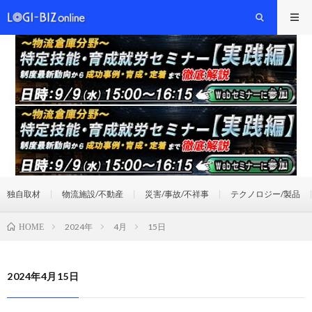
独自取材
物流施設/不動産
災害/事故/不祥事
テクノロジー/製品
2024年
4月
15日
HOME
2024年4月15日