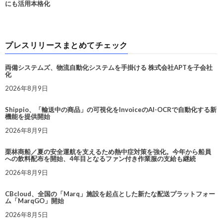
にも活用本格化
プレスリリースまとめてチェック
両備システムズ、物流自動化システムを手掛ける 株式会社APTを子会社
化
2026年8月9日
Shippio、「輸送中の商品」の可視化をInvoiceのAI-OCRで自動化する新
機能を提供開始
2026年8月9日
栗林商船／夏の安全運航を支えるため熱中症対策を強化。今年から船員
への飲料配布を開始、4年目となるファン付き作業服の支給も継続
2026年8月9日
CBcloud、全国の「Marq」施設を起点とした新たな配送プラットフォー
ム「MarqGO」開始
2026年8月5日