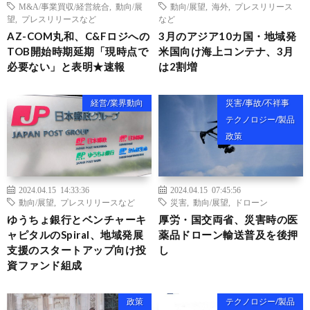
M&A/事業買収/経営統合
,
動向/展
動向/展望
,
海外
,
プレスリリース
望
,
プレスリリースなど
など
AZ-COM丸和、C&Fロジへの
3月のアジア10カ国・地域発
TOB開始時期延期「現時点で
米国向け海上コンテナ、3月
必要ない」と表明★速報
は2割増
経営/業界動向
災害/事故/不祥事
テクノロジー/製品
政策
2024.04.15 14:33:36
2024.04.15 07:45:56
動向/展望
,
プレスリリースなど
災害
,
動向/展望
,
ドローン
ゆうちょ銀行とベンチャーキ
厚労・国交両省、災害時の医
ャピタルのSpiral、地域発展
薬品ドローン輸送普及を後押
支援のスタートアップ向け投
し
資ファンド組成
政策
テクノロジー/製品