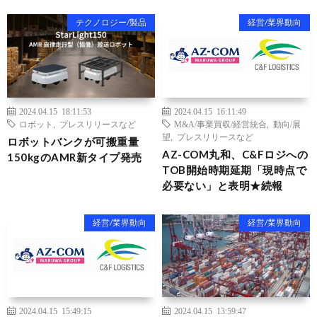
テクノロジー/製品
経営/業界動向
2024.04.15 18:11:53
2024.04.15 16:11:49
ロボット
,
プレスリリースなど
M&A/事業買収/経営統合
,
動向/展
望
,
プレスリリースなど
ロボットバンクが可搬重量
AZ-COM丸和、C&Fロジへの
150kgのAMR新タイプ発売
TOB開始時期延期「現時点で
必要ない」と表明★続報
経営/業界動向
経営/業界動向
2024.04.15 15:49:15
2024.04.15 13:59:47