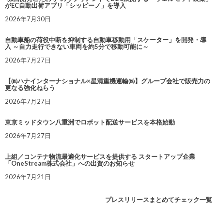
がEC自動出荷アプリ「シッピーノ」を導入
2026年7月30日
自動車船の荷役中断を抑制する自動車移動用「スケーター」を開発・導
入 ～自力走行できない車両を約5分で移動可能に～
2026年7月27日
【㈱ハナインターナショナル×星清重機運輸㈱】グループ会社で販売力の
更なる強化ねらう
2026年7月27日
東京ミッドタウン八重洲でロボット配送サービスを本格始動
2026年7月27日
上組／コンテナ物流最適化サービスを提供する スタートアップ企業
「OneStream株式会社」への出資のお知らせ
2026年7月21日
プレスリリースまとめてチェック一覧