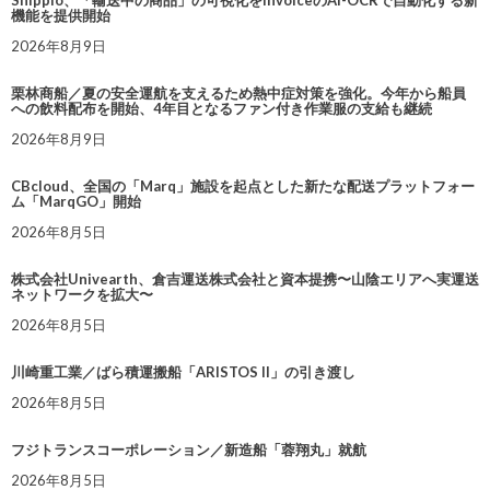
機能を提供開始
2026年8月9日
栗林商船／夏の安全運航を支えるため熱中症対策を強化。今年から船員
への飲料配布を開始、4年目となるファン付き作業服の支給も継続
2026年8月9日
CBcloud、全国の「Marq」施設を起点とした新たな配送プラットフォー
ム「MarqGO」開始
2026年8月5日
株式会社Univearth、倉吉運送株式会社と資本提携〜山陰エリアへ実運送
ネットワークを拡大〜
2026年8月5日
川崎重工業／ばら積運搬船「ARISTOS II」の引き渡し
2026年8月5日
フジトランスコーポレーション／新造船「蓉翔丸」就航
2026年8月5日