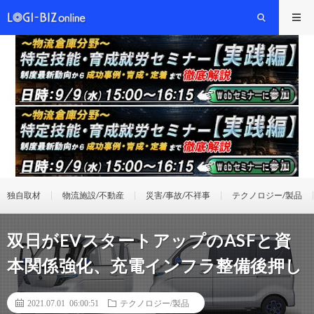
独自取材
物流施設/不動産
災害/事故/不祥事
テクノロジー/製品
双日がEVスタートアップのASFと資
本関係強化、充電インフラ整備後押し
2021.07.01 06:00:51
テクノロジー/製品