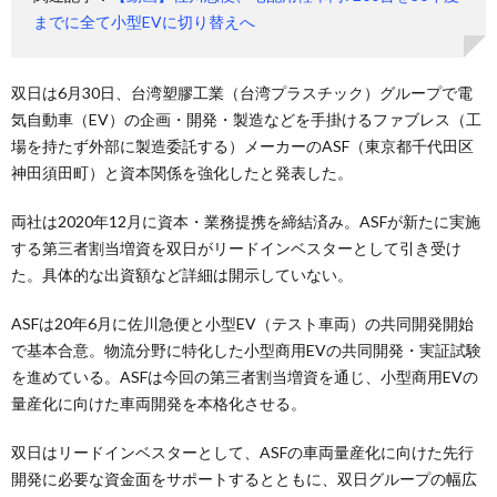
までに全て小型EVに切り替えへ
双日は6月30日、台湾塑膠工業（台湾プラスチック）グループで電
気自動車（EV）の企画・開発・製造などを手掛けるファブレス（工
場を持たず外部に製造委託する）メーカーのASF（東京都千代田区
神田須田町）と資本関係を強化したと発表した。
両社は2020年12月に資本・業務提携を締結済み。ASFが新たに実施
する第三者割当増資を双日がリードインベスターとして引き受け
た。具体的な出資額など詳細は開示していない。
ASFは20年6月に佐川急便と小型EV（テスト車両）の共同開発開始
で基本合意。物流分野に特化した小型商用EVの共同開発・実証試験
を進めている。ASFは今回の第三者割当増資を通じ、小型商用EVの
量産化に向けた車両開発を本格化させる。
双日はリードインベスターとして、ASFの車両量産化に向けた先行
開発に必要な資金面をサポートするとともに、双日グループの幅広