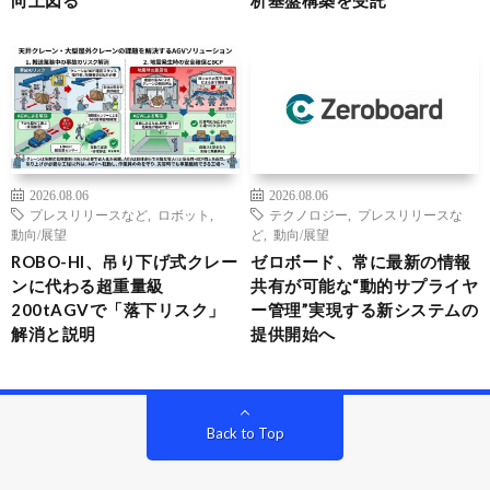
向上図る
析基盤構築を受託
2026.08.06
2026.08.06
プレスリリースなど
,
ロボット
,
テクノロジー
,
プレスリリースな
動向/展望
ど
,
動向/展望
ROBO-HI、吊り下げ式クレー
ゼロボード、常に最新の情報
ンに代わる超重量級
共有が可能な“動的サプライヤ
200tAGVで「落下リスク」
ー管理”実現する新システムの
解消と説明
提供開始へ
Back to Top