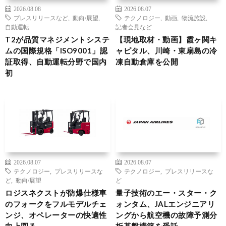
2026.08.08
2026.08.07
プレスリリースなど
,
動向/展望
,
テクノロジー
,
動画
,
物流施設
,
自動運転
記者会見など
T2が品質マネジメントシステ
【現地取材・動画】霞ヶ関キ
ムの国際規格「ISO9001」認
ャピタル、川崎・東扇島の冷
証取得、自動運転分野で国内
凍自動倉庫を公開
初
2026.08.07
2026.08.07
テクノロジー
,
プレスリリースな
テクノロジー
,
プレスリリースな
ど
,
動向/展望
ど
ロジスネクストが防爆仕様車
量子技術のエー・スター・ク
のフォークをフルモデルチェ
ォンタム、JALエンジニアリ
ンジ、オペレーターの快適性
ングから航空機の故障予測分