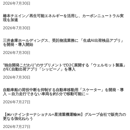
2026年7月30日
椿本チエイン／再生可能エネルギーを活用し、カーボンニュートラル実
現を加速
2026年7月30日
三井倉庫ホールディングス、受託物流業務に 「生成AI出荷検品アプリ」
を開発・導入開始
2026年7月30日
“独自開発こだわり”のサプリメントでD2C展開する「ウェルモット製薬」
がEC自動出荷アプリ「シッピーノ」を導入
2026年7月30日
自動車船の荷役中断を抑制する自動車移動用「スケーター」を開発・導
入 ～自力走行できない車両を約5分で移動可能に～
2026年7月27日
【㈱ハナインターナショナル×星清重機運輸㈱】グループ会社で販売力の
更なる強化ねらう
2026年7月27日