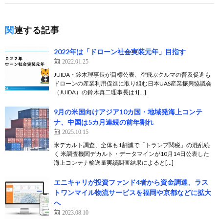
関連する記事
2022年は「ドローン社会実装元年」目指す
2022.01.25
JUIDA・鈴木理事長が目標公表、空飛ぶクルマの普及促進も
ドローンの産業利用促進に取り組む日本UAS産業振興協議会
（JUIDA）の鈴木真二理事長は1[…]
9月の米国向けアジア10カ国・地域発海上コンテ
ナ、中国は5カ月連続の前年割れ
2025.10.15
米デカルト調査、全体も1割減で「トランプ関税」の混乱続
く 米調査機関デカルト・データマインが10月14日公表した
海上コンテナ輸送量実績調査結果によると[…]
エニキャリが投資ファンド4者から資金調達、ラス
トワンマイル物流サービスを福岡や京都などに拡大
へ
2023.08.10