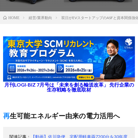
経営/業界動向
双日がEVスタートアップのASFと資本関係強
HOME
月刊LOGI-BIZ 7月号は「未来を創る輸送改革」 先行企業の
生存戦略を徹底取材
再生可能エネルギー由来の電力活用へ
関連記事：
【動画】佐川急便、宅配用軽車両7200台を30年度