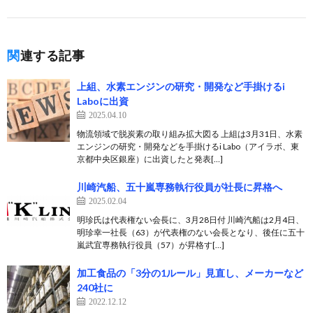
関連する記事
上組、水素エンジンの研究・開発など手掛けるi
Laboに出資
2025.04.10
物流領域で脱炭素の取り組み拡大図る 上組は3月31日、水素
エンジンの研究・開発などを手掛けるi Labo（アイラボ、東
京都中央区銀座）に出資したと発表[…]
川崎汽船、五十嵐専務執行役員が社長に昇格へ
2025.02.04
明珍氏は代表権ない会長に、3月28日付 川崎汽船は2月4日、
明珍幸一社長（63）が代表権のない会長となり、後任に五十
嵐武宜専務執行役員（57）が昇格す[…]
加工食品の「3分の1ルール」見直し、メーカーなど
240社に
2022.12.12