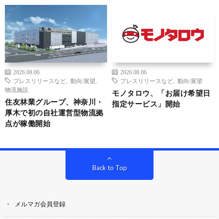
2026.08.06
2026.08.06
プレスリリースなど
,
動向/展望
,
プレスリリースなど
,
動向/展望
物流施設
モノタロウ、「お届け希望日
住友林業グループ、神奈川・
指定サービス」開始
厚木で初の自社運営型物流拠
点が稼働開始
Back to Top
メルマガ会員登録