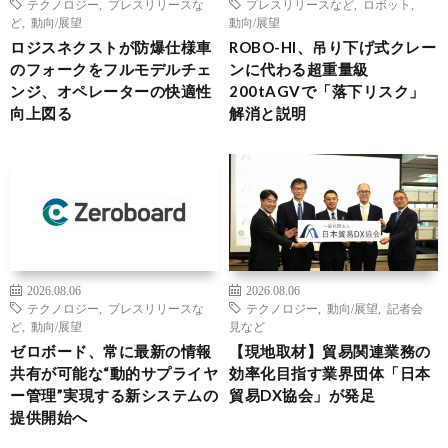
テクノロジー
,
プレスリリースな
プレスリリースなど
,
ロボット
,
ど
,
動向/展望
動向/展望
ロジスネクストが防爆仕様車
ROBO-HI、吊り下げ式クレー
のフォークをフルモデルチェ
ンに代わる超重量級
ンジ、オペレーターの快適性
200tAGVで「落下リスク」
向上図る
解消と説明
2026.08.06
2026.08.06
テクノロジー
,
プレスリリースな
テクノロジー
,
動向/展望
,
記者会
ど
,
動向/展望
見など
ゼロボード、常に最新の情報
【現地取材】貿易関連業務の
共有が可能な“動的サプライヤ
効率化目指す業界団体「日本
ー管理”実現する新システムの
貿易DX協会」が発足
提供開始へ