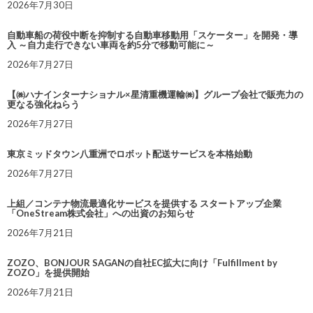
2026年7月30日
自動車船の荷役中断を抑制する自動車移動用「スケーター」を開発・導
入 ～自力走行できない車両を約5分で移動可能に～
2026年7月27日
【㈱ハナインターナショナル×星清重機運輸㈱】グループ会社で販売力の
更なる強化ねらう
2026年7月27日
東京ミッドタウン八重洲でロボット配送サービスを本格始動
2026年7月27日
上組／コンテナ物流最適化サービスを提供する スタートアップ企業
「OneStream株式会社」への出資のお知らせ
2026年7月21日
ZOZO、BONJOUR SAGANの自社EC拡大に向け「Fulfillment by
ZOZO」を提供開始
2026年7月21日