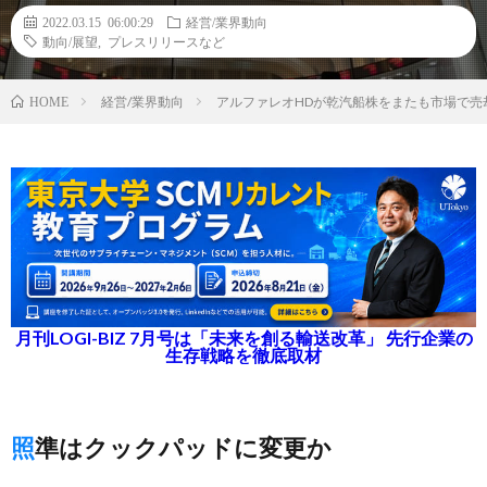
2022.03.15 06:00:29
経営/業界動向
動向/展望
,
プレスリリースなど
経営/業界動向
アルファレオHDが乾汽船株をまたも市場で売却
HOME
月刊LOGI-BIZ 7月号は「未来を創る輸送改革」 先行企業の
生存戦略を徹底取材
照準はクックパッドに変更か