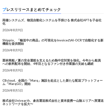
プレスリリースまとめてチェック
両備システムズ、物流自動化システムを手掛ける 株式会社APTを子会社
化
2026年8月9日
Shippio、「輸送中の商品」の可視化をInvoiceのAI-OCRで自動化する新
機能を提供開始
2026年8月9日
栗林商船／夏の安全運航を支えるため熱中症対策を強化。今年から船員
への飲料配布を開始、4年目となるファン付き作業服の支給も継続
2026年8月9日
CBcloud、全国の「Marq」施設を起点とした新たな配送プラットフォー
ム「MarqGO」開始
2026年8月5日
株式会社Univearth、倉吉運送株式会社と資本提携〜山陰エリアへ実運送
ネットワークを拡大〜