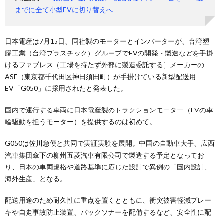
までに全て小型EVに切り替えへ
日本電産は7月15日、同社製のモーターとインバーターが、台湾塑
膠工業（台湾プラスチック）グループでEVの開発・製造などを手掛
けるファブレス（工場を持たず外部に製造委託する）メーカーの
ASF（東京都千代田区神田須田町）が手掛けている新型配送用
EV「G050」に採用されたと発表した。
国内で運行する車両に日本電産製のトラクションモーター（EVの車
輪駆動を担うモーター）を提供するのは初めて。
G050は佐川急便と共同で実証実験を展開。中国の自動車大手、広西
汽車集団傘下の柳州五菱汽車有限公司で製造する予定となってお
り、日本の車両規格や道路基準に応じた設計で異例の「国内設計、
海外生産」となる。
配送用途のため耐久性に重点を置くとともに、衝突被害軽減ブレー
キや自走事故防止装置、バックソナーを配備するなど、安全性に配