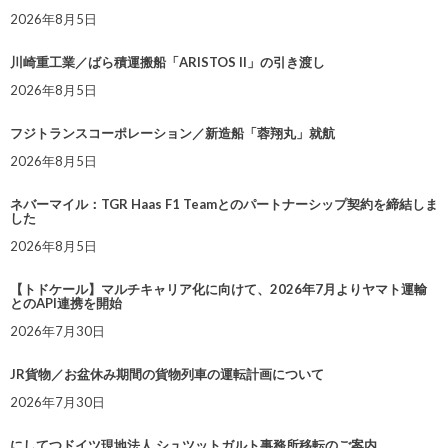
2026年8月5日
川崎重工業／ばら積運搬船「ARISTOS II」の引き渡し
2026年8月5日
フジトランスコーポレーション／新造船「蓉翔丸」就航
2026年8月5日
ネバーマイル：TGR Haas F1 Teamとのパートナーシップ契約を締結しま
した
2026年8月5日
【トドケール】マルチキャリア化に向けて、2026年7月よりヤマト運輸
とのAPI連携を開始
2026年7月30日
JR貨物／お盆休み期間の貨物列車の運転計画について
2026年7月30日
にしてつドイツ現地法人 シュツットガルト事務所移転のご案内