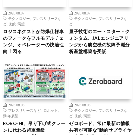
2026.08.07
2026.08.07
テクノロジー
,
プレスリリースな
テクノロジー
,
プレスリリースな
ど
,
動向/展望
ど
ロジスネクストが防爆仕様車
量子技術のエー・スター・ク
のフォークをフルモデルチェ
ォンタム、JALエンジニアリ
ンジ、オペレーターの快適性
ングから航空機の故障予測分
向上図る
析基盤構築を受託
2026.08.06
2026.08.06
プレスリリースなど
,
ロボット
,
テクノロジー
,
プレスリリースな
動向/展望
ど
,
動向/展望
ROBO-HI、吊り下げ式クレー
ゼロボード、常に最新の情報
ンに代わる超重量級
共有が可能な“動的サプライヤ