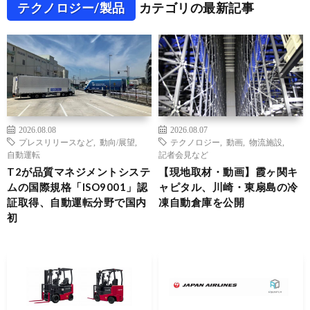
テクノロジー/製品
カテゴリの最新記事
2026.08.08
2026.08.07
プレスリリースなど
,
動向/展望
,
テクノロジー
,
動画
,
物流施設
,
自動運転
記者会見など
T2が品質マネジメントシステ
【現地取材・動画】霞ヶ関キ
ムの国際規格「ISO9001」認
ャピタル、川崎・東扇島の冷
証取得、自動運転分野で国内
凍自動倉庫を公開
初