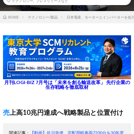
テクノロジー
,
プレスリリースなど
テクノロジー/製品
日本電産、モーターとインバーターを佐川
HOME
月刊LOGI-BIZ 7月号は「未来を創る輸送改革」 先行企業の
生存戦略を徹底取材
売上高10兆円達成へ戦略製品と位置付け
関連記事：
【動画】佐川急便、宅配用軽車両7200台を30年度