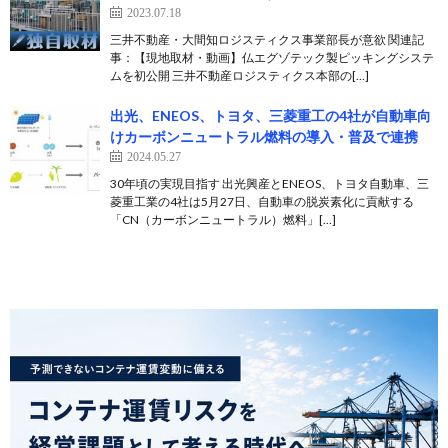
2023.07.18
三井不動産・大間知ロジスティクス事業部長が意欲 関連記
事：【現地取材・動画】仏エグゾテック製ピッキングシステ
ムを初公開 三井不動産ロジスティクス本部の[…]
出光、ENEOS、トヨタ、三菱重工の4社が自動車向
けカーボンニュートラル燃料の導入・普及で連携
2024.05.27
30年頃の実現目指す 出光興産とENEOS、トヨタ自動車、三
菱重工業の4社は5月27日、自動車の脱炭素化に貢献する
「CN（カーボンニュートラル）燃料」[…]