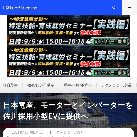
独自取材
物流施設/不動産
災害/事故/不祥事
テクノロジー/製品
日本電産、モーターとインバーターを
佐川採用小型EVに提供へ
2021.07.16 09:04:33
テクノロジー/製品