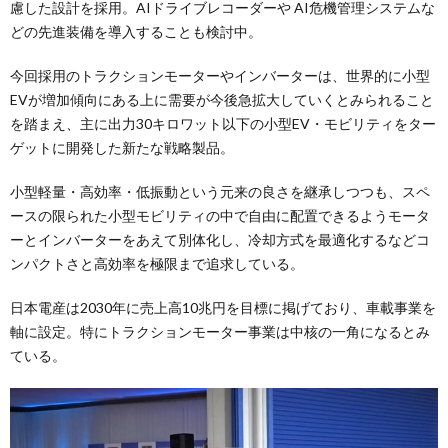
慮した設計を採用。AIドライブレコーダーや AI危機管理システムな
どの先進装備を導入することも検討中。
今回採用のトラクションモーターやインバーターは、世界的に小型
EVが増加傾向にある上に需要が今後急拡大していくとみられること
を踏まえ、主に出力30キロワット以下の小型EV・モビリティをター
ゲットに開発した新たな戦略製品。
小型軽量・高効率・低振動という元来の良さを継承しつつも、スペ
ースの限られた小型モビリティの中で自由に配置できるようモータ
ーとインバーターをあえて別体化し、冷却方式を最適化するなどコ
ンパクトさと高効率を極限まで追求している。
日本電産は2030年に売上高10兆円を目標に掲げており、車載事業を
軸に設定。特にトラクションモーター事業は中核の一角になるとみ
ている。