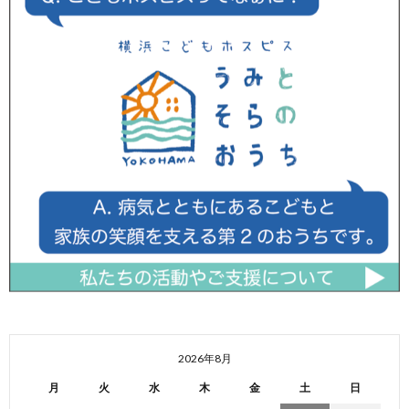
2026年8月
月
火
水
木
金
土
日