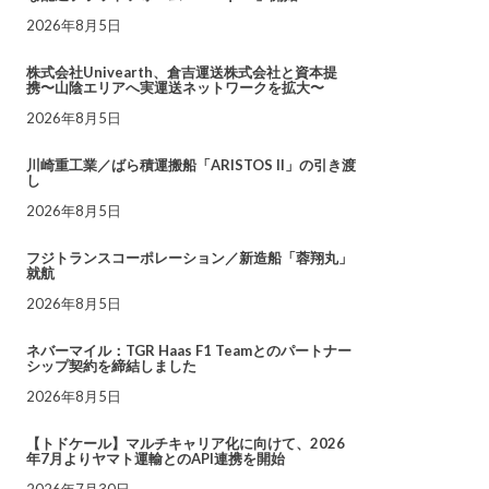
2026年8月5日
株式会社Univearth、倉吉運送株式会社と資本提
携〜山陰エリアへ実運送ネットワークを拡大〜
2026年8月5日
川崎重工業／ばら積運搬船「ARISTOS II」の引き渡
し
2026年8月5日
フジトランスコーポレーション／新造船「蓉翔丸」
就航
2026年8月5日
ネバーマイル：TGR Haas F1 Teamとのパートナー
シップ契約を締結しました
2026年8月5日
【トドケール】マルチキャリア化に向けて、2026
年7月よりヤマト運輸とのAPI連携を開始
2026年7月30日