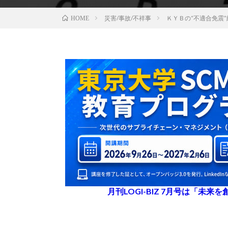
災害/事故/不祥事
ＫＹＢの“不適合免震
HOME
月刊LOGI-BIZ 7月号は「未