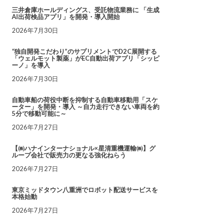
三井倉庫ホールディングス、受託物流業務に 「生成
AI出荷検品アプリ」を開発・導入開始
2026年7月30日
“独自開発こだわり”のサプリメントでD2C展開する
「ウェルモット製薬」がEC自動出荷アプリ「シッピ
ーノ」を導入
2026年7月30日
自動車船の荷役中断を抑制する自動車移動用「スケ
ーター」を開発・導入 ～自力走行できない車両を約
5分で移動可能に～
2026年7月27日
【㈱ハナインターナショナル×星清重機運輸㈱】グ
ループ会社で販売力の更なる強化ねらう
2026年7月27日
東京ミッドタウン八重洲でロボット配送サービスを
本格始動
2026年7月27日