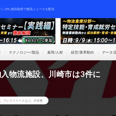
ーン,3PL,独自取材で物流ニュースを配信
事
テクノロジー/製品
雇用/人材
経営/業界動向
データ/
納入物流施設、川崎市は3件に
正
,
プレスリリースなど
,
不祥事