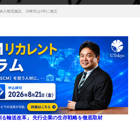
”納入物流施設、川崎市は3件に修正
来を創る輸送改革」 先行企業の生存戦略を徹底取材