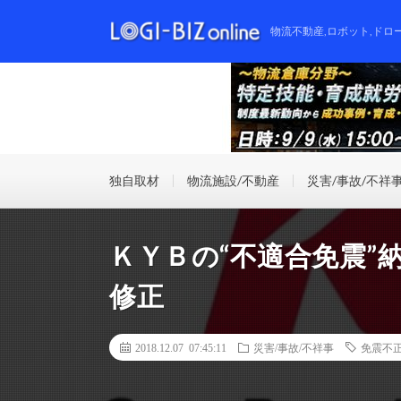
物流不動産,ロボット,ドロ
独自取材
物流施設/不動産
災害/事故/不祥
ＫＹＢの“不適合免震”
修正
2018.12.07 07:45:11
災害/事故/不祥事
免震不