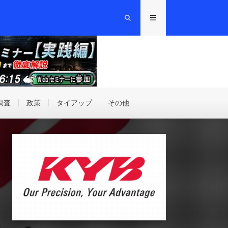
調査
政策
タイアップ
その他