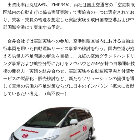
出資比率は丸紅66%、ZMP34%。両社は国土交通省の「空港制限
区域内の自動走行に係る実証実験」で実施者の一つに選定されてお
り、乗客・乗員の輸送を想定した実証実験を成田国際空港および中
部国際空港にて実施する予定。
合弁会社では実証実験への参加、空港制限区域内における自動走
行車両を用いた自動運転サービス事業の検討を行う。国内空港が抱
える労働力不足問題の解決を目指し、丸紅の空港グランドハンドリ
ング事業および航空分野におけるノウハウとZMPが持つ自動運転技
術の開発力・実績を組み合わせ、実証実験や自動運転車両と付随サ
ービスの製品化・販売検討など、新たなソリューションの提供を通
じて空港の労働力不足対策ならびに日本のインバウンド拡大に貢献
していきたい考え。（鳥羽俊一）