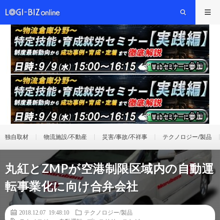
独自取材
物流施設/不動産
災害/事故/不祥事
テクノロジー/製品
丸紅とZMPが空港制限区域内の自動運
転事業化に向け合弁会社
2018.12.07 19:48:10
テクノロジー/製品