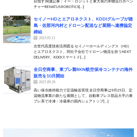
目指す 関連記事：イー・ロジットと東大発の米物流ロボベン
チャーRENATUS ROBOTICS[…]
セイノーHDとエアロネクスト、KDDIグループが徳
島・佐那河内村とドローン配送など展開へ連携協定
締結
2023.05.11
次世代高度技術活用図る セイノーホールディングス（HD）
とエアロネクスト、同社子会社でドローン物流を担うNEXT
DELIVERY、KDDIスマートド[…]
全日空商事、東プレ製RKN航空保冷コンテナの海外
販売を10月開始
2025.09.26
高い保冷維持能力で定温輸送実現 全日空商事は9月25日、定
温物流事業の新たな展開として、自動車プレス部品大手の東
プレ系で冷凍・冷蔵車の国内シェアトップ[…]