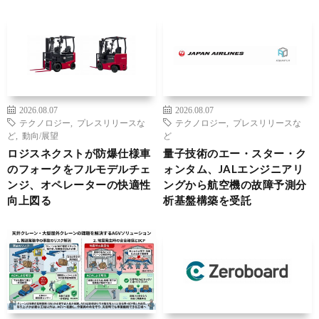
2026.08.07
2026.08.07
テクノロジー
,
プレスリリースな
テクノロジー
,
プレスリリースな
ど
,
動向/展望
ど
ロジスネクストが防爆仕様車
量子技術のエー・スター・ク
のフォークをフルモデルチェ
ォンタム、JALエンジニアリ
ンジ、オペレーターの快適性
ングから航空機の故障予測分
向上図る
析基盤構築を受託