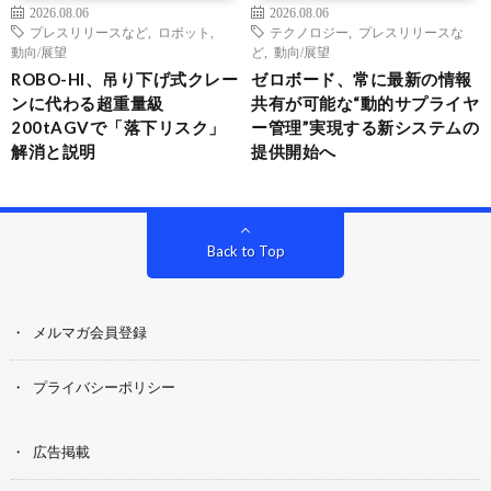
2026.08.06
2026.08.06
プレスリリースなど
,
ロボット
,
テクノロジー
,
プレスリリースな
動向/展望
ど
,
動向/展望
ROBO-HI、吊り下げ式クレー
ゼロボード、常に最新の情報
ンに代わる超重量級
共有が可能な“動的サプライヤ
200tAGVで「落下リスク」
ー管理”実現する新システムの
解消と説明
提供開始へ
Back to Top
メルマガ会員登録
プライバシーポリシー
広告掲載