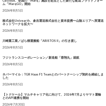
CBcloud、全国の「Marq」施設を起点とした新たな配送プラットフォー
ム「MarqGO」開始
2026年8月5日
株式会社Univearth、倉吉運送株式会社と資本提携〜山陰エリアへ実運送
ネットワークを拡大〜
2026年8月5日
川崎重工業／ばら積運搬船「ARISTOS II」の引き渡し
2026年8月5日
フジトランスコーポレーション／新造船「蓉翔丸」就航
2026年8月5日
ネバーマイル：TGR Haas F1 Teamとのパートナーシップ契約を締結しま
した
2026年8月5日
【トドケール】マルチキャリア化に向けて、2026年7月よりヤマト運輸
とのAPI連携を開始
2026年7月30日