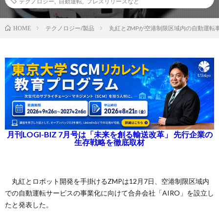
テクノロジー
,
自動運転
,
プレスリリースなど
テクノロジー/製品
丸紅とZMPが空港制限区域内の自動運転
HOME
月刊LOGI-BIZ 7月号は「未来を創る輸送改革」 先行企業の
生存戦略を徹底取材
丸紅とロボット開発を手掛けるZMPは12月7日、空港制限区域内
での自動運転サービスの事業化に向けて合弁会社「AIRO」を設立し
たと発表した。