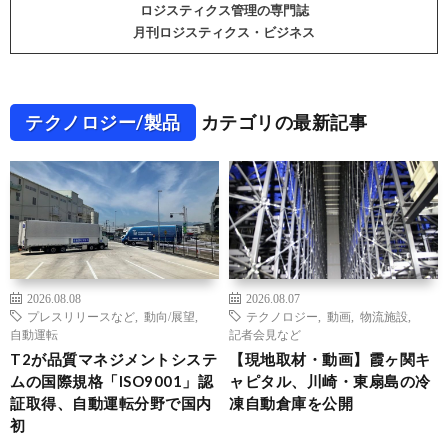
ロジスティクス管理の専門誌
月刊ロジスティクス・ビジネス
テクノロジー/製品
カテゴリの最新記事
2026.08.08
2026.08.07
プレスリリースなど
,
動向/展望
,
テクノロジー
,
動画
,
物流施設
,
自動運転
記者会見など
T2が品質マネジメントシステ
【現地取材・動画】霞ヶ関キ
ムの国際規格「ISO9001」認
ャピタル、川崎・東扇島の冷
証取得、自動運転分野で国内
凍自動倉庫を公開
初