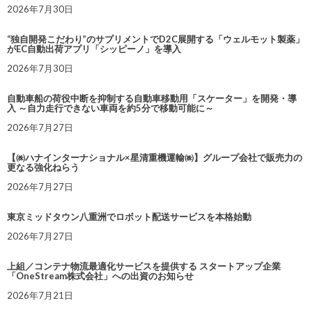
2026年7月30日
“独自開発こだわり”のサプリメントでD2C展開する「ウェルモット製薬」
がEC自動出荷アプリ「シッピーノ」を導入
2026年7月30日
自動車船の荷役中断を抑制する自動車移動用「スケーター」を開発・導
入 ～自力走行できない車両を約5分で移動可能に～
2026年7月27日
【㈱ハナインターナショナル×星清重機運輸㈱】グループ会社で販売力の
更なる強化ねらう
2026年7月27日
東京ミッドタウン八重洲でロボット配送サービスを本格始動
2026年7月27日
上組／コンテナ物流最適化サービスを提供する スタートアップ企業
「OneStream株式会社」への出資のお知らせ
2026年7月21日