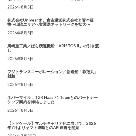
2026年8月5日
株式会社Univearth、倉吉運送株式会社と資本提
携〜山陰エリアへ実運送ネットワークを拡大〜
2026年8月5日
川崎重工業／ばら積運搬船「ARISTOS II」の引き渡
し
2026年8月5日
フジトランスコーポレーション／新造船「蓉翔丸」
就航
2026年8月5日
ネバーマイル：TGR Haas F1 Teamとのパートナー
シップ契約を締結しました
2026年8月5日
【トドケール】マルチキャリア化に向けて、2026
年7月よりヤマト運輸とのAPI連携を開始
2026年7月30日