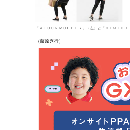
「ＡＴＯＵＮ ＭＯＤＥＬ Ｙ」（左）と「ＨＩＭＩＣ
（藤原秀行）