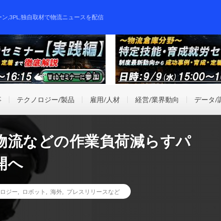
ーン,3PL,独自取材で物流ニュースを配信
事
テクノロジー/製品
雇用/人材
経営/業界動向
データ/
物流などの作業負荷減らすパ
開へ
ロジー
,
ロボット
,
海外
,
プレスリリースなど