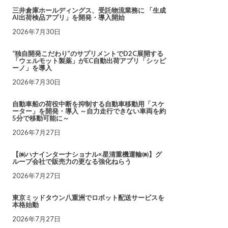
三井倉庫ホールディングス、受託物流業務に 「生成
AI出荷検品アプリ」を開発・導入開始
2026年7月30日
“独自開発こだわり”のサプリメントでD2C展開する
「ウェルモット製薬」がEC自動出荷アプリ「シッピ
ーノ」を導入
2026年7月30日
自動車船の荷役中断を抑制する自動車移動用「スケ
ーター」を開発・導入 ～自力走行できない車両を約
5分で移動可能に～
2026年7月27日
【㈱ハナインターナショナル×星清重機運輸㈱】グ
ループ会社で販売力の更なる強化ねらう
2026年7月27日
東京ミッドタウン八重洲でロボット配送サービスを
本格始動
2026年7月27日