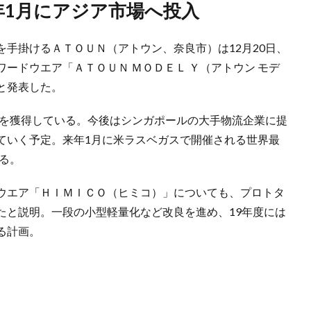
来年1月にアジア市場へ投入
手掛けるＡＴＯＵＮ（アトウン、奈良市）は12月20日、
ードウエア「ＡＴＯＵＮ ＭＯＤＥＬ Ｙ（アトウン モデ
ると発表した。
注を獲得している。今後はシンガポールの大手物流企業に提
ていく予定。来年1月に米ラスベガスで開催される世界最
する。
ウエア「ＨＩＭＩＣＯ（ヒミコ）」についても、プロトタ
たと説明。一段の小型軽量化など改良を進め、19年度には
る計画。