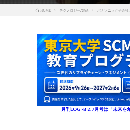
テクノロジー/製品
パナソニック子会社
HOME
月刊LOGI-BIZ 7月号は「未