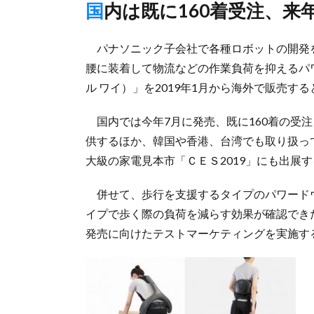
国内は既に160着受注、
パナソニック子会社で各種ロボットの開発を
腰に装着して物流などの作業負荷を抑えるパワ
ル ワイ）」を2019年1月から海外で販売す
国内では今年7月に発売、既に160着の受
供するほか、韓国や香港、台湾でも取り扱っ
大級の家電見本市「ＣＥＳ2019」にも出展
併せて、歩行を支援するタイプのパワード
イプで歩く際の負荷を減らす効果が確認でき
発売に向けたテストマーケティングを実施す