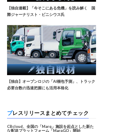
【独自連載】「今そこにある危機」を読み解く 国
際ジャーナリスト・ビニシウス氏
【独自】オープンロジの「AI梱包予測」、トラック
必要台数の迅速把握にも活用本格化
プレスリリースまとめてチェック
CBcloud、全国の「Marq」施設を起点とした新た
な配送プラットフォーム「MarqGO」開始