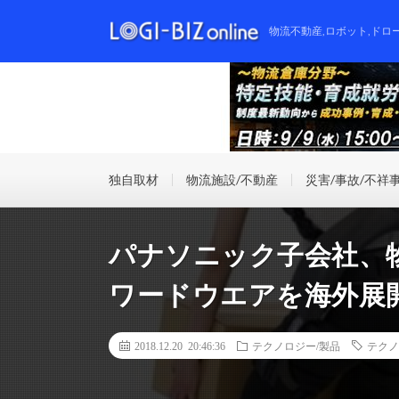
物流不動産,ロボット,ドロ
独自取材
物流施設/不動産
災害/事故/不祥
パナソニック子会社、
ワードウエアを海外展
2018.12.20 20:46:36
テクノロジー/製品
テクノ