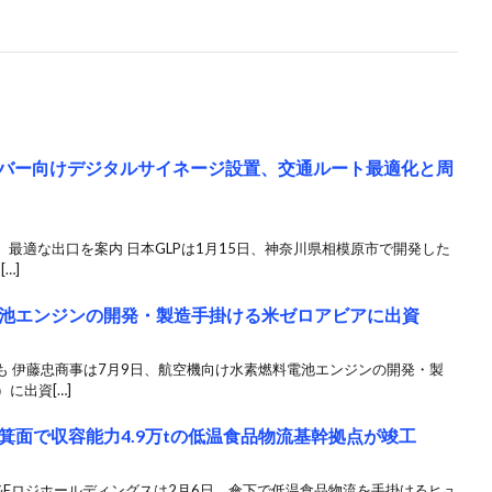
イバー向けデジタルサイネージ設置、交通ルート最適化と周
最適な出口を案内 日本GLPは1月15日、神奈川県相模原市で開発した
…]
池エンジンの開発・製造手掛ける米ゼロアビアに出資
も 伊藤忠商事は7月9日、航空機向け水素燃料電池エンジンの開発・製
）に出資[…]
箕面で収容能力4.9万tの低温食品物流基幹拠点が竣工
&Fロジホールディングスは2月6日、傘下で低温食品物流を手掛けるヒュ