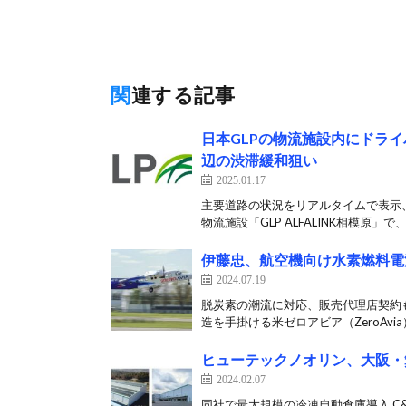
関連する記事
日本GLPの物流施設内にドラ
辺の渋滞緩和狙い
2025.01.17
主要道路の状況をリアルタイムで表示、
物流施設「GLP ALFALINK相模原」で、[
伊藤忠、航空機向け水素燃料電
2024.07.19
脱炭素の潮流に対応、販売代理店契約
造を手掛ける米ゼロアビア（ZeroAvia
ヒューテックノオリン、大阪・
2024.02.07
同社で最大規模の冷凍自動倉庫導入 C