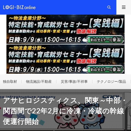
独自取材
物流施設/不動産
災害/事故/不祥事
テクノロジー/製品
アサヒロジスティクス、関東～中部・
関西間で22年2月に冷凍・冷蔵の幹線
便運行開始