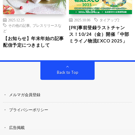
2025.12.25
2025.10.06
タイアップ2
その他の記事
,
プレスリリースな
[PR]事前登録ラストチャン
ど
ス！10/24（金）開催「中部
【お知らせ】年末年始の記事
ミライノ物流EXCO 2025」
配信予定につきまして
Back to Top
メルマガ会員登録
プライバシーポリシー
広告掲載