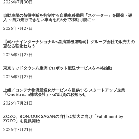
2026年7月30日
自動車船の荷役中断を抑制する自動車移動用「スケーター」を開発・導
入 ～自力走行できない車両を約5分で移動可能に～
2026年7月27日
【㈱ハナインターナショナル×星清重機運輸㈱】グループ会社で販売力の
更なる強化ねらう
2026年7月27日
東京ミッドタウン八重洲でロボット配送サービスを本格始動
2026年7月27日
上組／コンテナ物流最適化サービスを提供する スタートアップ企業
「OneStream株式会社」への出資のお知らせ
2026年7月21日
ZOZO、BONJOUR SAGANの自社EC拡大に向け「Fulfillment by
ZOZO」を提供開始
2026年7月21日