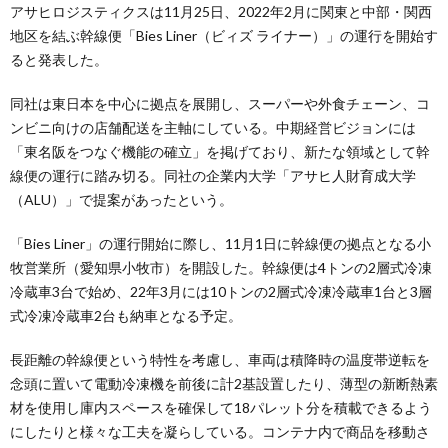
アサヒロジスティクスは11月25日、2022年2月に関東と中部・関西
地区を結ぶ幹線便「Bies Liner（ビィズ ライナー）」の運行を開始す
ると発表した。
同社は東日本を中心に拠点を展開し、スーパーや外食チェーン、コ
ンビニ向けの店舗配送を主軸にしている。中期経営ビジョンには
「東名阪をつなぐ機能の確立」を掲げており、新たな領域として幹
線便の運行に踏み切る。同社の企業内大学「アサヒ人財育成大学
（ALU）」で提案があったという。
「Bies Liner」の運行開始に際し、11月1日に幹線便の拠点となる小
牧営業所（愛知県小牧市）を開設した。幹線便は4トンの2層式冷凍
冷蔵車3台で始め、22年3月には10トンの2層式冷凍冷蔵車1台と3層
式冷凍冷蔵車2台も納車となる予定。
長距離の幹線便という特性を考慮し、車両は積降時の温度帯逆転を
念頭に置いて電動冷凍機を前後に計2基設置したり、薄型の新断熱素
材を使用し庫内スペースを確保して18パレット分を積載できるよう
にしたりと様々な工夫を凝らしている。コンテナ内で商品を移動さ