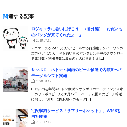
関連する記事
ロジキャラに会いに行こう！（番外編）「お買いも
のパンダが来てくれたよ！」
2019.07.10
ｅコマースをめいっぱいアピールする好感度ナンバーワンの
実力ペア（楽天） ※お買いものパンダと記事中のダウンロー
ド累計数・利用者数は最新のものに更新しま[…]
サッポロ、ベトナム国内のビール輸送で内航船への
モーダルシフト実施
2020.08.17
CO2排出を年間450トン削減へ サッポロホールディングス傘
下のサッポロビールは8月17日、ベトナム国内のビール輸送
に関し、7月1日に内航船へのモーダ[…]
宅配収納サービス「サマリーポケット」、WMSを
自社開発
2021.12.17