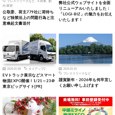
プレスリリースなど
,
不祥事
,
動
弊社公式ウェブサイトを全面
向/展望
リニューアルいたしました：
公取委、荷主779社に荷待ち
「LOGI-BIZ」の魅力をお伝え
など独禁法上の問題行為と注
いたします！
意喚起文書送付
2026.01.09
タイアップ2
2026.01.01
プレスリリースなど
EVトラック展示などスマート
謹賀新年・2026年も何卒宜し
物流EXPO開催！1/21～23＠
くお願い申し上げます
東京ビッグサイト[PR]