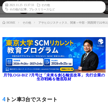
2021.11.25 15:37:33
その他
その他の記事
,
プレスリリースなど
その他
アサヒロジスティクス、関東～中部・関西間で22年
HOME
月刊LOGI-BIZ 7月号は「未来を創る輸送改革」 先行企業の
生存戦略を徹底取材
4トン車3台でスタート