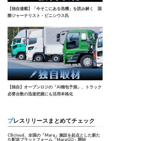
【独自連載】「今そこにある危機」を読み解く 国
際ジャーナリスト・ビニシウス氏
【独自】オープンロジの「AI梱包予測」、トラック
必要台数の迅速把握にも活用本格化
プレスリリースまとめてチェック
CBcloud、全国の「Marq」施設を起点とした新た
な配送プラットフォーム「MarqGO」開始