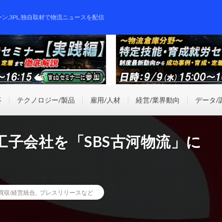
ーン,3PL,独自取材で物流ニュースを配信
事
テクノロジー/製品
雇用/人材
経営/業界動向
データ/
工子会社を「SBS古河物流」に
業買収/経営統合
,
プレスリリースなど