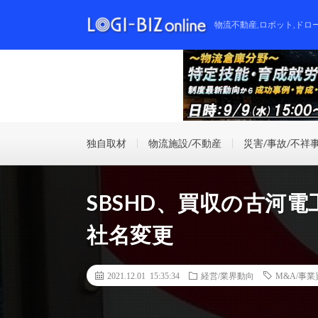
物流不動産,ロボット,ドロ
独自取材
物流施設/不動産
災害/事故/不祥
SBSHD、買収の古河電
社名変更
2021.12.01 15:35:34
経営/業界動向
M&A/事