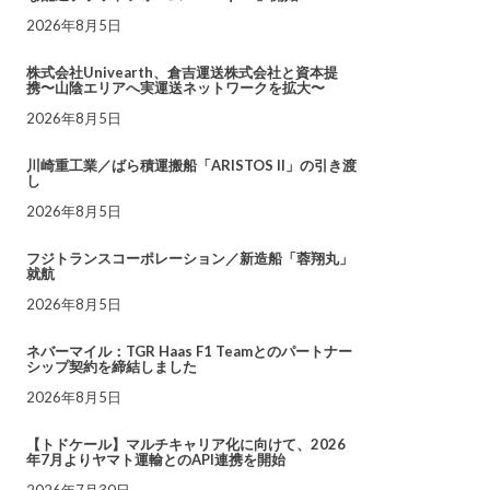
2026年8月5日
株式会社Univearth、倉吉運送株式会社と資本提
携〜山陰エリアへ実運送ネットワークを拡大〜
2026年8月5日
川崎重工業／ばら積運搬船「ARISTOS II」の引き渡
し
2026年8月5日
フジトランスコーポレーション／新造船「蓉翔丸」
就航
2026年8月5日
ネバーマイル：TGR Haas F1 Teamとのパートナー
シップ契約を締結しました
2026年8月5日
【トドケール】マルチキャリア化に向けて、2026
年7月よりヤマト運輸とのAPI連携を開始
2026年7月30日