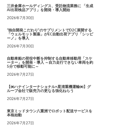
三井倉庫ホールディングス、受託物流業務に 「生成
AI出荷検品アプリ」を開発・導入開始
2026年7月30日
“独自開発こだわり”のサプリメントでD2C展開する
「ウェルモット製薬」がEC自動出荷アプリ「シッピ
ーノ」を導入
2026年7月30日
自動車船の荷役中断を抑制する自動車移動用「スケ
ーター」を開発・導入 ～自力走行できない車両を約
5分で移動可能に～
2026年7月27日
【㈱ハナインターナショナル×星清重機運輸㈱】グ
ループ会社で販売力の更なる強化ねらう
2026年7月27日
東京ミッドタウン八重洲でロボット配送サービスを
本格始動
2026年7月27日