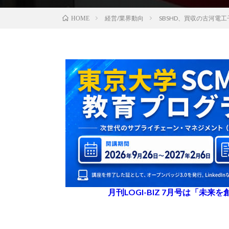
経営/業界動向
SBSHD、買収の古河電
HOME
月刊LOGI-BIZ 7月号は「未