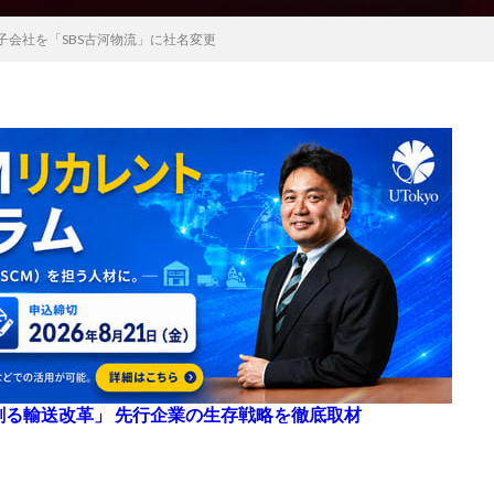
工子会社を「SBS古河物流」に社名変更
来を創る輸送改革」 先行企業の生存戦略を徹底取材