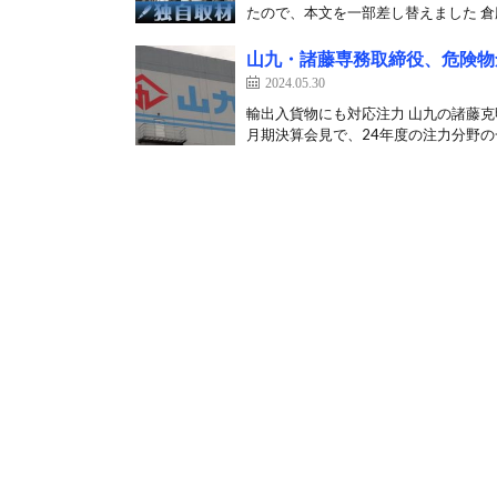
たので、本文を一部差し替えました 倉庫
山九・諸藤専務取締役、危険物
2024.05.30
輸出入貨物にも対応注力 山九の諸藤克
月期決算会見で、24年度の注力分野の一