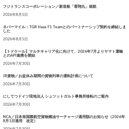
フジトランスコーポレーション／新造船「蓉翔丸」就航
2026年8月5日
ネバーマイル：TGR Haas F1 Teamとのパートナーシップ契約を締結しま
した
2026年8月5日
【トドケール】マルチキャリア化に向けて、2026年7月よりヤマト運輸
とのAPI連携を開始
2026年7月30日
JR貨物／お盆休み期間の貨物列車の運転計画について
2026年7月30日
にしてつドイツ現地法人 シュツットガルト事務所移転のご案内
2026年7月30日
NCA／日本発国際航空貨物燃油サーチャージ適用額のお知らせ（2026年
8月1日適用 改定）
2026年7月30日