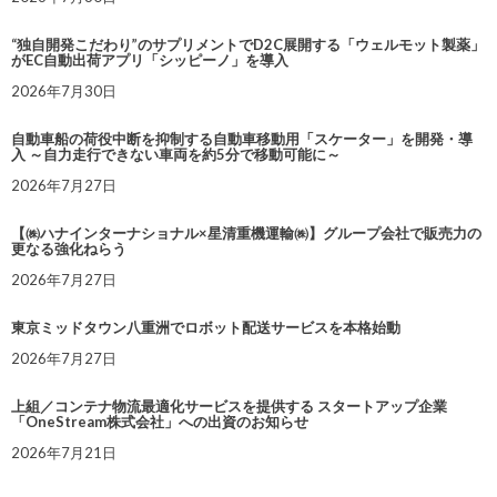
“独自開発こだわり”のサプリメントでD2C展開する「ウェルモット製薬」
がEC自動出荷アプリ「シッピーノ」を導入
2026年7月30日
自動車船の荷役中断を抑制する自動車移動用「スケーター」を開発・導
入 ～自力走行できない車両を約5分で移動可能に～
2026年7月27日
【㈱ハナインターナショナル×星清重機運輸㈱】グループ会社で販売力の
更なる強化ねらう
2026年7月27日
東京ミッドタウン八重洲でロボット配送サービスを本格始動
2026年7月27日
上組／コンテナ物流最適化サービスを提供する スタートアップ企業
「OneStream株式会社」への出資のお知らせ
2026年7月21日