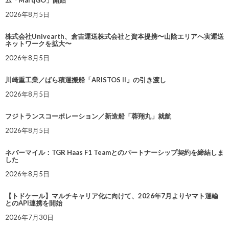
ム「MarqGO」開始
2026年8月5日
株式会社Univearth、倉吉運送株式会社と資本提携〜山陰エリアへ実運送
ネットワークを拡大〜
2026年8月5日
川崎重工業／ばら積運搬船「ARISTOS II」の引き渡し
2026年8月5日
フジトランスコーポレーション／新造船「蓉翔丸」就航
2026年8月5日
ネバーマイル：TGR Haas F1 Teamとのパートナーシップ契約を締結しま
した
2026年8月5日
【トドケール】マルチキャリア化に向けて、2026年7月よりヤマト運輸
とのAPI連携を開始
2026年7月30日