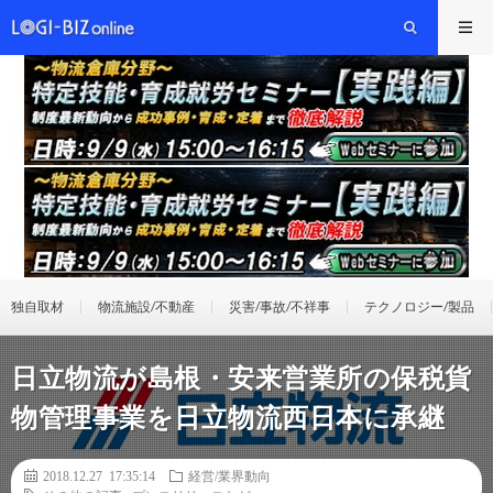
独自取材
物流施設/不動産
災害/事故/不祥事
テクノロジー/製品
日立物流が島根・安来営業所の保税貨
物管理事業を日立物流西日本に承継
2018.12.27 17:35:14
経営/業界動向