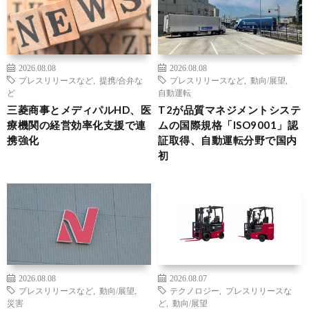
2026.08.08
2026.08.08
プレスリリースなど
,
提携/合弁な
プレスリリースなど
,
動向/展望
,
ど
自動運転
三菱商事とメディパルHD、医
T2が品質マネジメントシステ
療機関の経営効率化支援で連
ムの国際規格「ISO9001」認
携強化
証取得、自動運転分野で国内
初
2026.08.08
2026.08.07
プレスリリースなど
,
動向/展望
,
テクノロジー
,
プレスリリースな
災害
ど
,
動向/展望