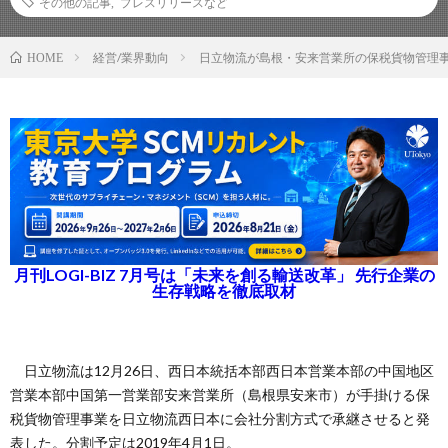
その他の記事
,
プレスリリースなど
経営/業界動向
日立物流が島根・安来営業所の保税貨物管理
HOME
月刊LOGI-BIZ 7月号は「未来を創る輸送改革」 先行企業の
生存戦略を徹底取材
日立物流は12月26日、西日本統括本部西日本営業本部の中国地区
営業本部中国第一営業部安来営業所（島根県安来市）が手掛ける保
税貨物管理事業を日立物流西日本に会社分割方式で承継させると発
表した。分割予定は2019年4月1日。