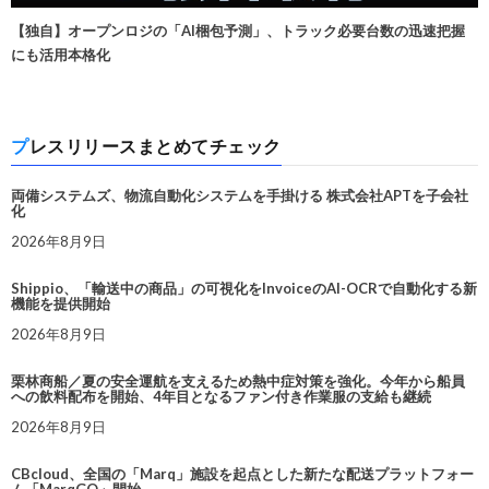
【独自】オープンロジの「AI梱包予測」、トラック必要台数の迅速把握
にも活用本格化
プレスリリースまとめてチェック
両備システムズ、物流自動化システムを手掛ける 株式会社APTを子会社
化
2026年8月9日
Shippio、「輸送中の商品」の可視化をInvoiceのAI-OCRで自動化する新
機能を提供開始
2026年8月9日
栗林商船／夏の安全運航を支えるため熱中症対策を強化。今年から船員
への飲料配布を開始、4年目となるファン付き作業服の支給も継続
2026年8月9日
CBcloud、全国の「Marq」施設を起点とした新たな配送プラットフォー