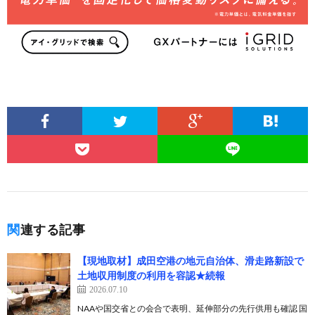
関連する記事
【現地取材】成田空港の地元自治体、滑走路新設で
土地収用制度の利用を容認★続報
2026.07.10
NAAや国交省との会合で表明、延伸部分の先行供用も確認 国