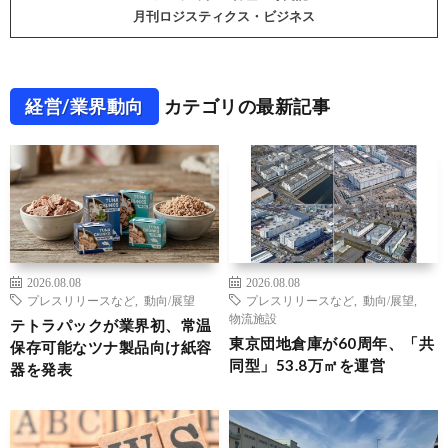
月刊ロジスティクス・ビジネス
経営/業界動向
カテゴリの最新記事
2026.08.08
2026.08.08
プレスリリースなど
,
動向/展望
プレスリリースなど
,
動向/展望
,
物流施設
テトラパックが業界初、常温
東京団地倉庫が60周年、「共
保存可能なツナ製品向け紙容
同型」53.8万㎡を運営
器を発表