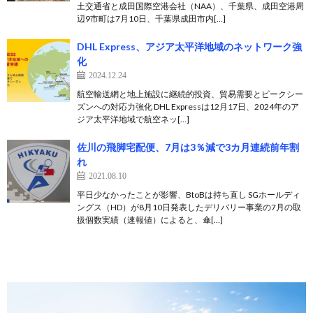
土交通省と成田国際空港会社（NAA）、千葉県、成田空港周
辺9市町は7月10日、千葉県成田市内[…]
DHL Express、アジア太平洋地域のネットワーク強
化
2024.12.24
航空輸送網と地上施設に継続的投資、貿易需要とピークシー
ズンへの対応力強化 DHL Expressは12月17日、2024年のア
ジア太平洋地域で航空ネッ[…]
佐川の飛脚宅配便、7月は3％減で3カ月連続前年割
れ
2021.08.10
平日少なかったことが影響、BtoBは持ち直し SGホールディ
ングス（HD）が8月10日発表したデリバリー事業の7月の取
扱個数実績（速報値）によると、傘[…]