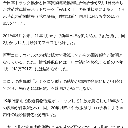
全日本トラック協会と日本貨物運送協同組合連合会が2月1日発表し
た求荷求車情報ネットワーク「WebKIT」の稼働状況によると、1月
末時点の荷物情報（求車登録）件数は前年同月比34.8％増の10万
8535だった。
2019年5月以来、21年1月末まで前年水準を割り込んできた後は、同
2月から12カ月続けてプラスを記録した。
新型コロナウイルスの感染拡大で激減してからの回復傾向が鮮明と
なっている。ただ、情報件数自体はコロナ禍が本格化する前の19年
1月（13万7517）には届かなかった。
コロナの変異型「オミクロン型」の感染が国内で急速に広がり続け
ており、先行きには依然、不透明さがぬぐえない。
19年は豪雨で鉄道貨物輸送がストップして件数が急増した18年から
の反動が件数減少の主因。20年以降の件数激減はコロナ禍による国
内外の経済情勢悪化が響いた。
一方、1月の求車成約件数は3.4％減の2万1672で、4カ月続けてマイ