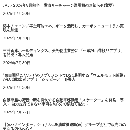
JAL／2026年8月前半 燃油サーチャージ適用額のお知らせ(変更)
2026年7月30日
椿本チエイン／再生可能エネルギーを活用し、カーボンニュートラル実
現を加速
2026年7月30日
三井倉庫ホールディングス、受託物流業務に 「生成AI出荷検品アプリ」
を開発・導入開始
2026年7月30日
“独自開発こだわり”のサプリメントでD2C展開する「ウェルモット製薬」
がEC自動出荷アプリ「シッピーノ」を導入
2026年7月30日
自動車船の荷役中断を抑制する自動車移動用「スケーター」を開発・導
入 ～自力走行できない車両を約5分で移動可能に～
2026年7月27日
【㈱ハナインターナショナル×星清重機運輸㈱】グループ会社で販売力の
更なる強化ねらう