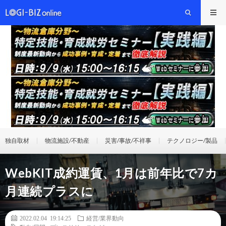
独自取材
物流施設/不動産
災害/事故/不祥事
テクノロジー/製品
WebKIT成約運賃、1月は前年比で7カ
月連続プラスに
2022.02.04 19:14:25
経営/業界動向