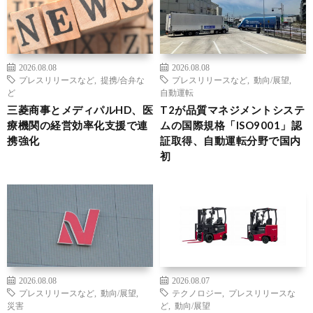
2026.08.08
2026.08.08
プレスリリースなど
,
提携/合弁な
プレスリリースなど
,
動向/展望
,
ど
自動運転
三菱商事とメディパルHD、医
T2が品質マネジメントシステ
療機関の経営効率化支援で連
ムの国際規格「ISO9001」認
携強化
証取得、自動運転分野で国内
初
2026.08.08
2026.08.07
プレスリリースなど
,
動向/展望
,
テクノロジー
,
プレスリリースな
災害
ど
,
動向/展望