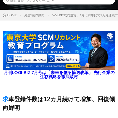
動向/展望
,
プレスリリースなど
経営/業界動向
WebKIT成約運賃、1月は前年比で7カ月連続
HOME
月刊LOGI-BIZ 7月号は「未来を創る輸送改革」 先行企業の
生存戦略を徹底取材
求車登録件数は12カ月続けて増加、回復傾
向鮮明