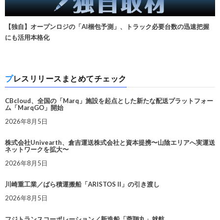
【独自】オープンロジの「AI梱包予測」、トラック必要台数の迅速把握
にも活用本格化
プレスリリースまとめてチェック
CBcloud、全国の「Marq」施設を起点とした新たな配送プラットフォー
ム「MarqGO」開始
2026年8月5日
株式会社Univearth、倉吉運送株式会社と資本提携〜山陰エリアへ実運送
ネットワークを拡大〜
2026年8月5日
川崎重工業／ばら積運搬船「ARISTOS II」の引き渡し
2026年8月5日
フジトランスコーポレーション／新造船「蓉翔丸」就航