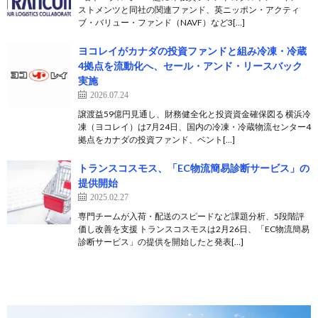
ストメンツと同社の関連ファンド、英ニッポン・アクティ
ブ・バリュー・ファンド（NAVF）など3[…]
ヨコレイがカナダの投資ファンドと組み冷凍・冷蔵
4拠点を流動化へ、セール・アンド・リースバック
実施
2026.07.24
譲渡益59億円見通し、財務健全化と投資資金確保図る 横浜冷
凍（ヨコレイ）は7月24日、国内の冷凍・冷蔵物流センター4
拠点をカナダの投資ファンド、ベント[…]
トランスコスモス、「EC物流簡易診断サービス」の
提供開始
2025.02.27
専門チームが入荷・配送のスピードなど課題分析、5段階評
価し改善を支援 トランスコスモスは2月26日、「EC物流簡易
診断サービス」の提供を開始したと発表[…]