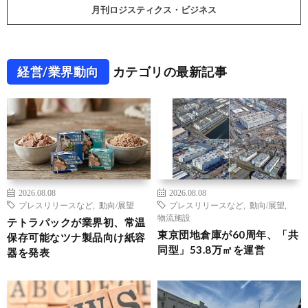
月刊ロジスティクス・ビジネス
経営/業界動向
カテゴリの最新記事
2026.08.08
2026.08.08
プレスリリースなど
,
動向/展望
プレスリリースなど
,
動向/展望
,
物流施設
テトラパックが業界初、常温
東京団地倉庫が60周年、「共
保存可能なツナ製品向け紙容
同型」53.8万㎡を運営
器を発表