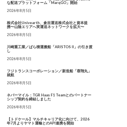
な配送プラットフォーム「MarqGO」開始
2026年8月5日
株式会社Univearth、倉吉運送株式会社と資本提
携〜山陰エリアへ実運送ネットワークを拡大〜
2026年8月5日
川崎重工業／ばら積運搬船「ARISTOS II」の引き渡
し
2026年8月5日
フジトランスコーポレーション／新造船「蓉翔丸」
就航
2026年8月5日
ネバーマイル：TGR Haas F1 Teamとのパートナー
シップ契約を締結しました
2026年8月5日
【トドケール】マルチキャリア化に向けて、2026
年7月よりヤマト運輸とのAPI連携を開始