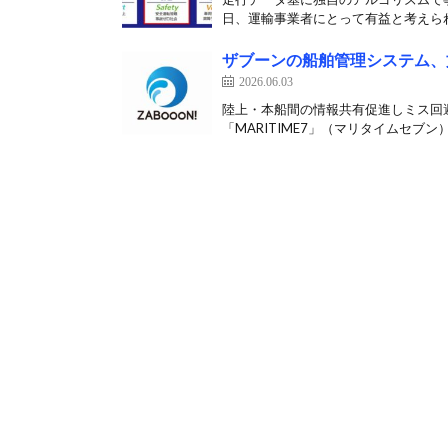
日、運輸事業者にとって有益と考えられ
ザブーンの船舶管理システム、
2026.06.03
陸上・本船間の情報共有促進しミス回
「MARITIME7」（マリタイムセブン