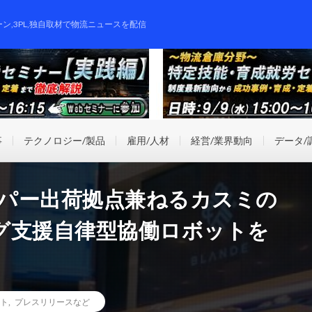
ーン,3PL,独自取材で物流ニュースを配信
事
テクノロジー/製品
雇用/人材
経営/業界動向
データ/
ーパー出荷拠点兼ねるカスミの
グ支援自律型協働ロボットを
ト
,
プレスリリースなど