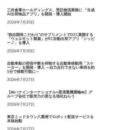
三井倉庫ホールディングス、受託物流業務に 「生成
AI出荷検品アプリ」を開発・導入開始
2026年7月30日
“独自開発こだわり”のサプリメントでD2C展開する
「ウェルモット製薬」がEC自動出荷アプリ「シッピ
ーノ」を導入
2026年7月30日
自動車船の荷役中断を抑制する自動車移動用「スケ
ーター」を開発・導入 ～自力走行できない車両を約
5分で移動可能に～
2026年7月27日
【㈱ハナインターナショナル×星清重機運輸㈱】グ
ループ会社で販売力の更なる強化ねらう
2026年7月27日
東京ミッドタウン八重洲でロボット配送サービスを
本格始動
2026年7月27日