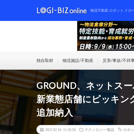
物流不動産,ロボット,ドロ
独自取材
物流施設/不動産
災害/事故/不祥
GROUND、ネットス
新業態店舗にピッキン
追加納入
2022.02.16 11:20:50
テクノロジー/製品
ロボッ