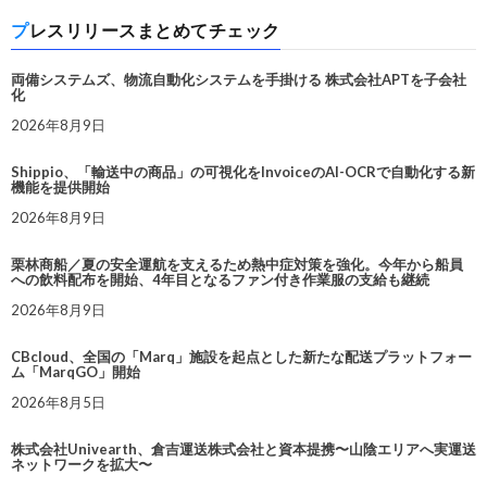
プレスリリースまとめてチェック
両備システムズ、物流自動化システムを手掛ける 株式会社APTを子会社
化
2026年8月9日
Shippio、「輸送中の商品」の可視化をInvoiceのAI-OCRで自動化する新
機能を提供開始
2026年8月9日
栗林商船／夏の安全運航を支えるため熱中症対策を強化。今年から船員
への飲料配布を開始、4年目となるファン付き作業服の支給も継続
2026年8月9日
CBcloud、全国の「Marq」施設を起点とした新たな配送プラットフォー
ム「MarqGO」開始
2026年8月5日
株式会社Univearth、倉吉運送株式会社と資本提携〜山陰エリアへ実運送
ネットワークを拡大〜