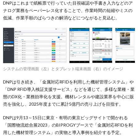
DNPはこれまで紙帳票で行っていた目視確認や手書き入力などのア
ナログ業務をペーパーレス化することで、作業時間の短縮やミスの
低減、作業手順のばらつきの解消などにつながると見込む。
システムの管理画面（左）とタブレット端末画面（右）のイメージ
DNPは引き続き、「金属対応RFIDを利用した機材管理システム」や
「DNP RFID導入検証支援サービス」などを通じて、多様な業種・業
態のDX化・業務効率化を支援。機材レンタルや建設業界を中心に販
売を強化し、2025年度までに累計5億円の売り上げを目指す。
DNPは9月13～15日に東京・有明の東京ビッグサイトで開かれる
「国際物流総合展2023」のBIPROGYブースで「金属対応RFIDを利
用した機材管理システム」の実物と導入事例を紹介する予定。