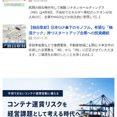
2024.04.08
民間の排出権付与して相殺 シナネンホールディングス
（HD）は4月8日、子会社でエネルギー商社のシナネンが法
人向けに、企業やNGOなどが自主的に管理して[…]
【独自取材】日本GLP傘下のモノフル、有望な「物
流テック」持つスタートアップ企業への投資継続
2020.11.20
非効率改善などで連携重視、不動産領域にも関心 ※本文中の
出資した企業数を「4社」から「5社」に訂正させていただき
ます。ご迷惑をお掛けしたことを深くおわ[…]