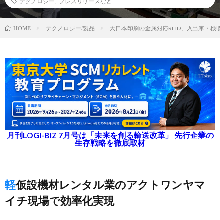
テクノロジー
,
プレスリリースなど
テクノロジー/製品
大日本印刷の金属対応RFID、入出庫・検
HOME
月刊LOGI-BIZ 7月号は「未来を創る輸送改革」 先行企業の
生存戦略を徹底取材
軽仮設機材レンタル業のアクトワンヤマ
イチ現場で効率化実現