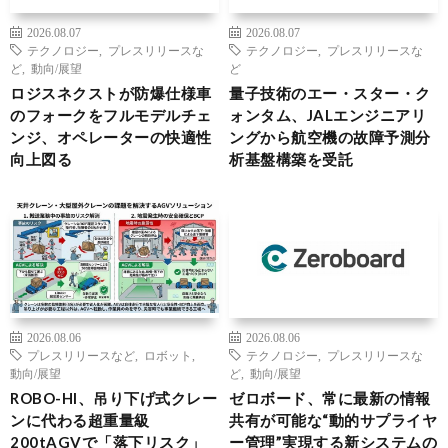
2026.08.07
2026.08.07
テクノロジー
,
プレスリリースな
テクノロジー
,
プレスリリースな
ど
,
動向/展望
ど
ロジスネクストが防爆仕様車
量子技術のエー・スター・ク
のフォークをフルモデルチェ
ォンタム、JALエンジニアリ
ンジ、オペレーターの快適性
ングから航空機の故障予測分
向上図る
析基盤構築を受託
2026.08.06
2026.08.06
プレスリリースなど
,
ロボット
,
テクノロジー
,
プレスリリースな
動向/展望
ど
,
動向/展望
ROBO-HI、吊り下げ式クレー
ゼロボード、常に最新の情報
ンに代わる超重量級
共有が可能な“動的サプライヤ
200tAGVで「落下リスク」
ー管理”実現する新システムの