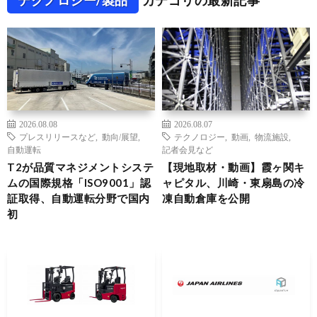
2026.08.08
2026.08.07
プレスリリースなど
,
動向/展望
,
テクノロジー
,
動画
,
物流施設
,
自動運転
記者会見など
T2が品質マネジメントシステ
【現地取材・動画】霞ヶ関キ
ムの国際規格「ISO9001」認
ャピタル、川崎・東扇島の冷
証取得、自動運転分野で国内
凍自動倉庫を公開
初