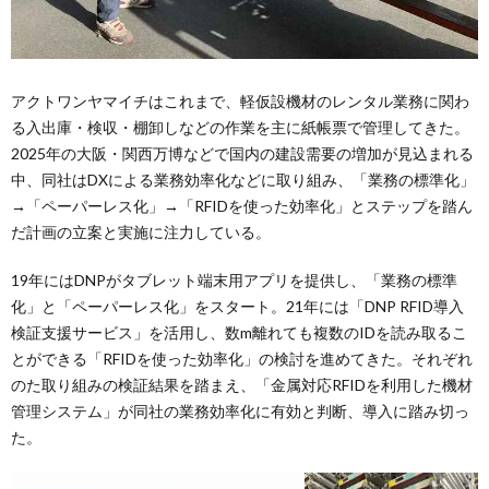
アクトワンヤマイチはこれまで、軽仮設機材のレンタル業務に関わ
る入出庫・検収・棚卸しなどの作業を主に紙帳票で管理してきた。
2025年の大阪・関西万博などで国内の建設需要の増加が見込まれる
中、同社はDXによる業務効率化などに取り組み、「業務の標準化」
→「ペーパーレス化」→「RFIDを使った効率化」とステップを踏ん
だ計画の立案と実施に注力している。
19年にはDNPがタブレット端末用アプリを提供し、「業務の標準
化」と「ペーパーレス化」をスタート。21年には「DNP RFID導入
検証支援サービス」を活用し、数m離れても複数のIDを読み取るこ
とができる「RFIDを使った効率化」の検討を進めてきた。それぞれ
のた取り組みの検証結果を踏まえ、「金属対応RFIDを利用した機材
管理システム」が同社の業務効率化に有効と判断、導入に踏み切っ
た。