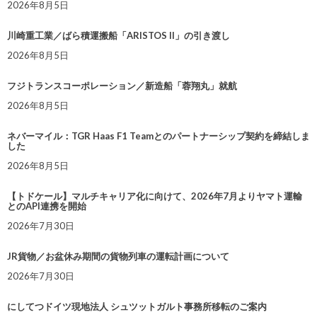
2026年8月5日
川崎重工業／ばら積運搬船「ARISTOS II」の引き渡し
2026年8月5日
フジトランスコーポレーション／新造船「蓉翔丸」就航
2026年8月5日
ネバーマイル：TGR Haas F1 Teamとのパートナーシップ契約を締結しま
した
2026年8月5日
【トドケール】マルチキャリア化に向けて、2026年7月よりヤマト運輸
とのAPI連携を開始
2026年7月30日
JR貨物／お盆休み期間の貨物列車の運転計画について
2026年7月30日
にしてつドイツ現地法人 シュツットガルト事務所移転のご案内