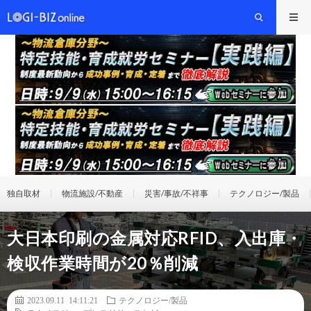
独自取材
物流施設/不動産
災害/事故/不祥事
テクノロジー/製品
大日本印刷の金属対応RFID、入出庫・
検収作業時間が20％削減
2023.09.11 14:11:21
テクノロジー/製品