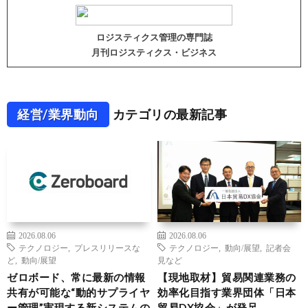
ロジスティクス管理の専門誌
月刊ロジスティクス・ビジネス
経営/業界動向
カテゴリの最新記事
2026.08.06
2026.08.06
テクノロジー
,
プレスリリースな
テクノロジー
,
動向/展望
,
記者会
ど
,
動向/展望
見など
ゼロボード、常に最新の情報
【現地取材】貿易関連業務の
共有が可能な“動的サプライヤ
効率化目指す業界団体「日本
ー管理”実現する新システムの
貿易DX協会」が発足