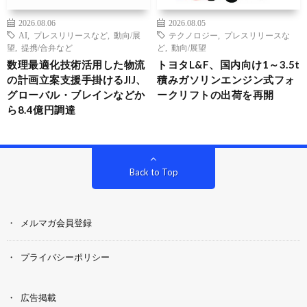
2026.08.06
2026.08.05
AI
,
プレスリリースなど
,
動向/展
テクノロジー
,
プレスリリースな
望
,
提携/合弁など
ど
,
動向/展望
数理最適化技術活用した物流
トヨタL&F、国内向け1～3.5t
の計画立案支援手掛けるJIJ、
積みガソリンエンジン式フォ
グローバル・ブレインなどか
ークリフトの出荷を再開
ら8.4億円調達
Back to Top
メルマガ会員登録
プライバシーポリシー
広告掲載