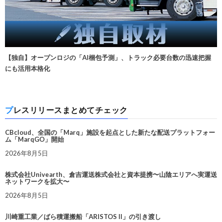
【独自】オープンロジの「AI梱包予測」、トラック必要台数の迅速把握
にも活用本格化
プレスリリースまとめてチェック
CBcloud、全国の「Marq」施設を起点とした新たな配送プラットフォー
ム「MarqGO」開始
2026年8月5日
株式会社Univearth、倉吉運送株式会社と資本提携〜山陰エリアへ実運送
ネットワークを拡大〜
2026年8月5日
川崎重工業／ばら積運搬船「ARISTOS II」の引き渡し