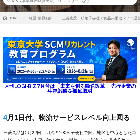
M&A/事業買収/経営統合
,
プレスリリースなど
経営/業界動向
三菱食品、明治子会社で食品共配センター運
HOME
月刊LOGI-BIZ 7月号は「未来を創る輸送改革」 先行企業の
生存戦略を徹底取材
4月1日付、物流サービスレベル向上図る
三菱食品は2月22日、明治の100％子会社で関西地区を中心としたコ
ンビニエンスストア向けの食品共配センター運営を手掛けるケー・