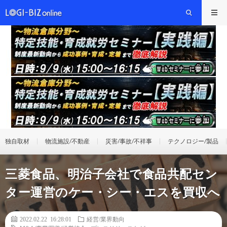
独自取材
物流施設/不動産
災害/事故/不祥事
テクノロジー/製品
三菱食品、明治子会社で食品共配セン
ター運営のケー・シー・エスを買収へ
2022.02.22 16:28:01
経営/業界動向