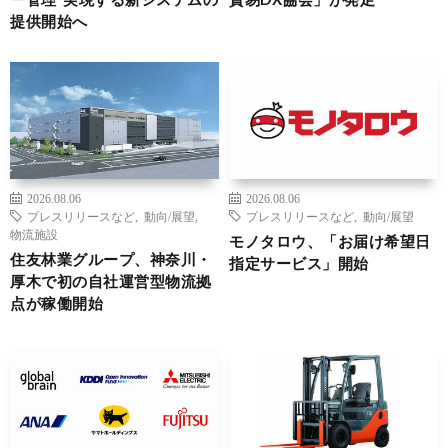
提供開始へ
2026.08.06
2026.08.06
プレスリリースなど
,
動向/展望
,
プレスリリースなど
,
動向/展望
物流施設
モノタロウ、「お届け希望日
住友林業グループ、神奈川・
指定サービス」開始
厚木で初の自社運営型物流拠
点が稼働開始