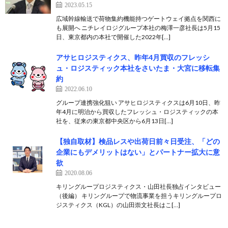
2023.05.15
広域幹線輸送で荷物集約機能持つゲートウェイ拠点を関西に
も展開へ ニチレイロジグループ本社の梅澤一彦社長は5月15
日、東京都内の本社で開催した2022年[…]
アサヒロジスティクス、昨年4月買収のフレッシ
ュ・ロジスティック本社をさいたま・大宮に移転集
約
2022.06.10
グループ連携強化狙い アサヒロジスティクスは6月10日、昨
年4月に明治から買収したフレッシュ・ロジスティックの本
社を、従来の東京都中央区から6月13日[…]
【独自取材】検品レスや出荷日前々日受注、「どの
企業にもデメリットはない」とパートナー拡大に意
欲
2020.08.06
キリングループロジスティクス・山田社長独占インタビュー
（後編） キリングループで物流事業を担うキリングループロ
ジスティクス（KGL）の山田崇文社長はこ[…]