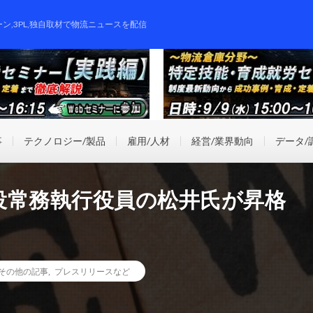
ーン,3PL,独自取材で物流ニュースを配信
事
テクノロジー/製品
雇用/人材
経営/業界動向
データ/
役常務執行役員の松井氏が昇格
その他の記事
,
プレスリリースなど