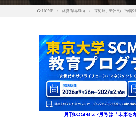
経営/業界動向
東海運、新社長に取締役
HOME
月刊LOGI-BIZ 7月号は「未