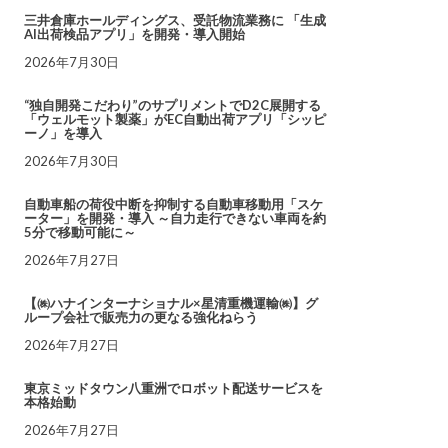
三井倉庫ホールディングス、受託物流業務に 「生成
AI出荷検品アプリ」を開発・導入開始
2026年7月30日
“独自開発こだわり”のサプリメントでD2C展開する
「ウェルモット製薬」がEC自動出荷アプリ「シッピ
ーノ」を導入
2026年7月30日
自動車船の荷役中断を抑制する自動車移動用「スケ
ーター」を開発・導入 ～自力走行できない車両を約
5分で移動可能に～
2026年7月27日
【㈱ハナインターナショナル×星清重機運輸㈱】グ
ループ会社で販売力の更なる強化ねらう
2026年7月27日
東京ミッドタウン八重洲でロボット配送サービスを
本格始動
2026年7月27日