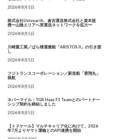
2026年8月5日
株式会社Univearth、倉吉運送株式会社と資本提
携〜山陰エリアへ実運送ネットワークを拡大〜
2026年8月5日
川崎重工業／ばら積運搬船「ARISTOS II」の引き渡
し
2026年8月5日
フジトランスコーポレーション／新造船「蓉翔丸」
就航
2026年8月5日
ネバーマイル：TGR Haas F1 Teamとのパートナー
シップ契約を締結しました
2026年8月5日
【トドケール】マルチキャリア化に向けて、2026
年7月よりヤマト運輸とのAPI連携を開始
2026年7月30日