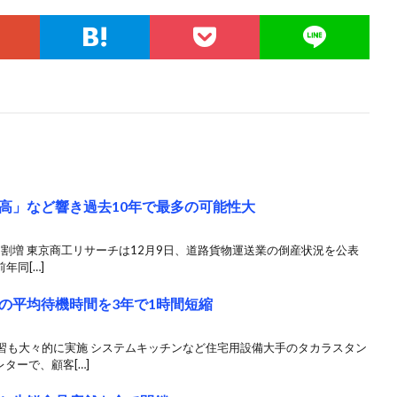
高」など響き過去10年で最多の可能性大
3割増 東京商工リサーチは12月9日、道路貨物運送業の倒産状況を公表
年同[…]
の平均待機時間を3年で1時間短縮
習も大々的に実施 システムキッチンなど住宅用設備大手のタカラスタン
ターで、顧客[…]