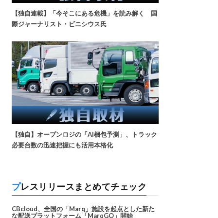
【独自連載】「今そこにある危機」を読み解く 国
際ジャーナリスト・ビニシウス氏
【独自】オープンロジの「AI梱包予測」、トラック
必要台数の迅速把握にも活用本格化
プレスリリースまとめてチェック
CBcloud、全国の「Marq」施設を起点とした新た
な配送プラットフォーム「MarqGO」開始