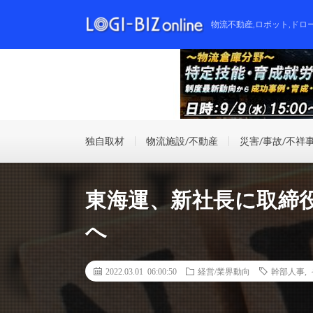
物流不動産,ロボット,ドロ
独自取材
物流施設/不動産
災害/事故/不祥
東海運、新社長に取締
へ
2022.03.01 06:00:50
経営/業界動向
幹部人事
,