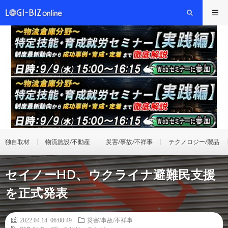
独自取材
物流施設/不動産
災害/事故/不祥事
テクノロジー/製品
セイノーHD、ウクライナ避難民支援
を正式発表
2022.04.14 06:00:49
災害/事故/不祥事