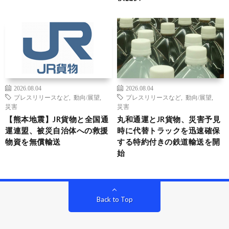
2026.08.04
2026.08.04
プレスリリースなど
,
動向/展望
,
プレスリリースなど
,
動向/展望
,
災害
災害
【熊本地震】JR貨物と全国通
丸和通運とJR貨物、災害予見
運連盟、被災自治体への救援
時に代替トラックを迅速確保
物資を無償輸送
する特約付きの鉄道輸送を開
始
Back to Top