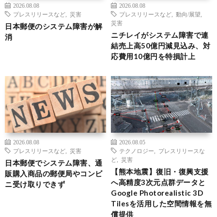
2026.08.08
2026.08.08
プレスリリースなど
,
災害
プレスリリースなど
,
動向/展望
,
災害
日本郵便のシステム障害が解
ニチレイがシステム障害で連
消
結売上高50億円減見込み、対
応費用10億円を特損計上
2026.08.08
2026.08.05
プレスリリースなど
,
災害
テクノロジー
,
プレスリリースな
ど
,
災害
日本郵便でシステム障害、通
【熊本地震】復旧・復興支援
販購入商品の郵便局やコンビ
へ高精度3次元点群データと
ニ受け取りできず
Google Photorealistic 3D
Tilesを活用した空間情報を無
償提供