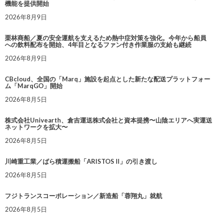
機能を提供開始
2026年8月9日
栗林商船／夏の安全運航を支えるため熱中症対策を強化。今年から船員
への飲料配布を開始、4年目となるファン付き作業服の支給も継続
2026年8月9日
CBcloud、全国の「Marq」施設を起点とした新たな配送プラットフォー
ム「MarqGO」開始
2026年8月5日
株式会社Univearth、倉吉運送株式会社と資本提携〜山陰エリアへ実運送
ネットワークを拡大〜
2026年8月5日
川崎重工業／ばら積運搬船「ARISTOS II」の引き渡し
2026年8月5日
フジトランスコーポレーション／新造船「蓉翔丸」就航
2026年8月5日