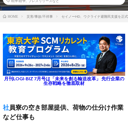
戦争/紛争
,
プレスリリースなど
災害/事故/不祥事
セイノーHD、ウクライナ避難民支援を正
HOME
月刊LOGI-BIZ 7月号は「未来を創る輸送改革」 先行企業の
生存戦略を徹底取材
社員寮の空き部屋提供、荷物の仕分け作業
など仕事も