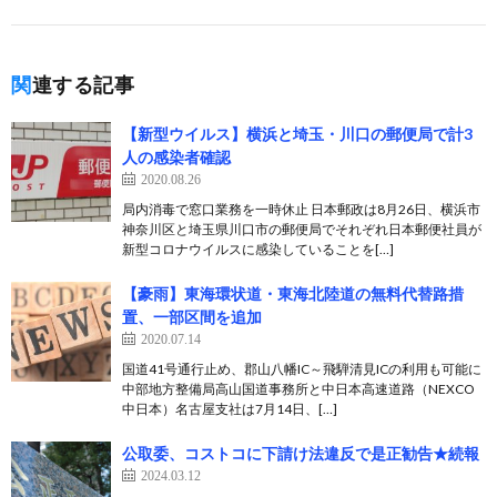
関連する記事
【新型ウイルス】横浜と埼玉・川口の郵便局で計3
人の感染者確認
2020.08.26
局内消毒で窓口業務を一時休止 日本郵政は8月26日、横浜市
神奈川区と埼玉県川口市の郵便局でそれぞれ日本郵便社員が
新型コロナウイルスに感染していることを[…]
【豪雨】東海環状道・東海北陸道の無料代替路措
置、一部区間を追加
2020.07.14
国道41号通行止め、郡山八幡IC～飛騨清見ICの利用も可能に
中部地方整備局高山国道事務所と中日本高速道路（NEXCO
中日本）名古屋支社は7月14日、[…]
公取委、コストコに下請け法違反で是正勧告★続報
2024.03.12