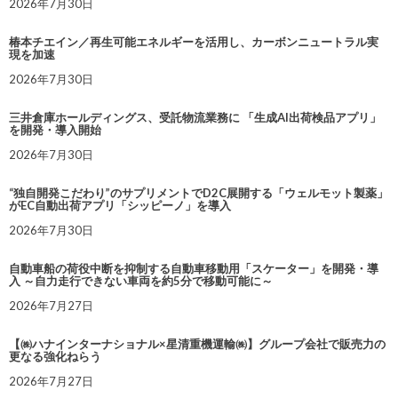
2026年7月30日
椿本チエイン／再生可能エネルギーを活用し、カーボンニュートラル実
現を加速
2026年7月30日
三井倉庫ホールディングス、受託物流業務に 「生成AI出荷検品アプリ」
を開発・導入開始
2026年7月30日
“独自開発こだわり”のサプリメントでD2C展開する「ウェルモット製薬」
がEC自動出荷アプリ「シッピーノ」を導入
2026年7月30日
自動車船の荷役中断を抑制する自動車移動用「スケーター」を開発・導
入 ～自力走行できない車両を約5分で移動可能に～
2026年7月27日
【㈱ハナインターナショナル×星清重機運輸㈱】グループ会社で販売力の
更なる強化ねらう
2026年7月27日