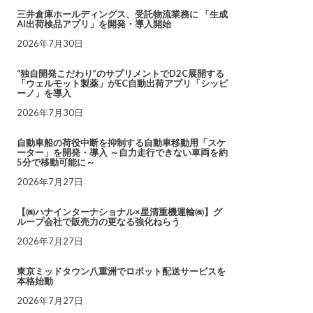
三井倉庫ホールディングス、受託物流業務に 「生成
AI出荷検品アプリ」を開発・導入開始
2026年7月30日
“独自開発こだわり”のサプリメントでD2C展開する
「ウェルモット製薬」がEC自動出荷アプリ「シッピ
ーノ」を導入
2026年7月30日
自動車船の荷役中断を抑制する自動車移動用「スケ
ーター」を開発・導入 ～自力走行できない車両を約
5分で移動可能に～
2026年7月27日
【㈱ハナインターナショナル×星清重機運輸㈱】グ
ループ会社で販売力の更なる強化ねらう
2026年7月27日
東京ミッドタウン八重洲でロボット配送サービスを
本格始動
2026年7月27日