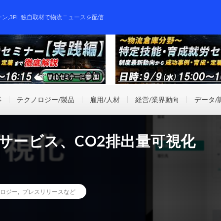
ーン,3PL,独自取材で物流ニュースを配信
事
テクノロジー/製品
雇用/人材
経営/業界動向
データ/
理サービス、CO2排出量可視化
ロジー
,
プレスリリースなど