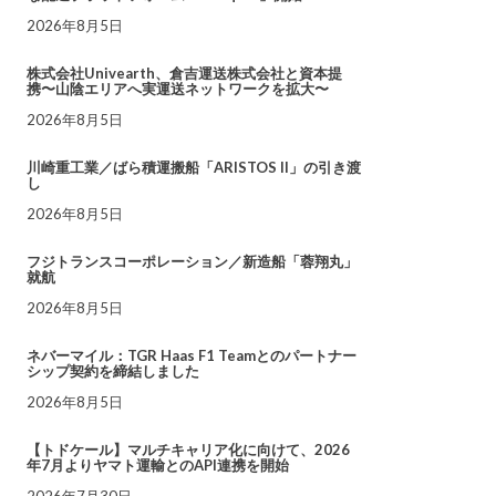
2026年8月5日
株式会社Univearth、倉吉運送株式会社と資本提
携〜山陰エリアへ実運送ネットワークを拡大〜
2026年8月5日
川崎重工業／ばら積運搬船「ARISTOS II」の引き渡
し
2026年8月5日
フジトランスコーポレーション／新造船「蓉翔丸」
就航
2026年8月5日
ネバーマイル：TGR Haas F1 Teamとのパートナー
シップ契約を締結しました
2026年8月5日
【トドケール】マルチキャリア化に向けて、2026
年7月よりヤマト運輸とのAPI連携を開始
2026年7月30日