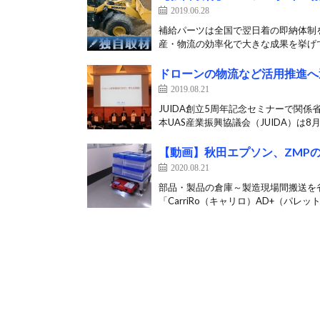
2019.06.28
補給パーツは全国で翌日着の即納体制
産・物流の効率化で大きな成果を挙げて
ドローンの物流など活用推進へ
2019.08.21
JUIDA創立5周年記念セミナーで関
本UAS産業振興協議会（JUIDA）は8月1
【動画】秋田エプソン、ZMP
2020.08.21
部品・製品の倉庫～製造現場間搬送を省
「CarriRo（キャリロ）AD+（パレット