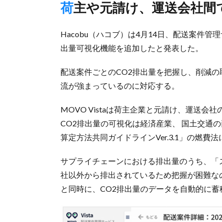
荷主や元請け、運送会社間
Hacobu（ハコブ）は4月14日、配送案件管理
出量可視化機能を追加したと発表した。
配送案件ごとのCO2排出量を把握し、削減
流が強まっているのに対応する。
MOVO Vistaは荷主企業と元請け、運送
CO2排出量の可視化は経済産業、 国土交通
算定方法共同ガイドラインVer.3.1」の燃費
サプライチェーンにおける排出量のうち、「
社以外から排出されているため把握が困難なのが
と同時に、CO2排出量のデータを自動的に