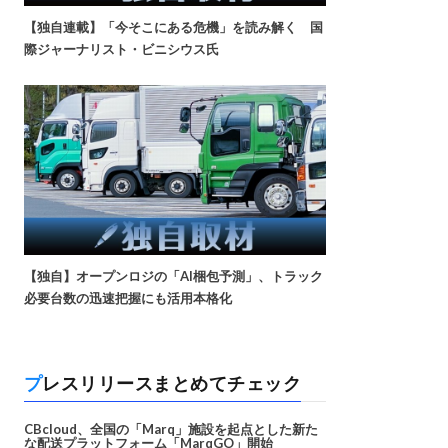
【独自連載】「今そこにある危機」を読み解く 国
際ジャーナリスト・ビニシウス氏
【独自】オープンロジの「AI梱包予測」、トラック
必要台数の迅速把握にも活用本格化
プレスリリースまとめてチェック
CBcloud、全国の「Marq」施設を起点とした新た
な配送プラットフォーム「MarqGO」開始