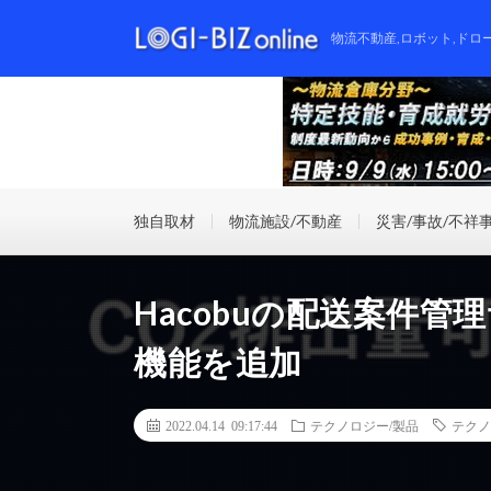
物流不動産,ロボット,ドロ
独自取材
物流施設/不動産
災害/事故/不祥
Hacobuの配送案件管
機能を追加
2022.04.14 09:17:44
テクノロジー/製品
テクノ