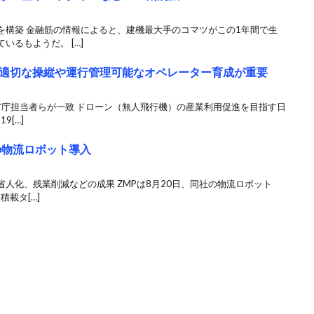
を構築 金融筋の情報によると、建機最大手のコマツがこの1年間で生
いるもようだ。 […]
適切な操縦や運行管理可能なオペレーター育成が重要
係省庁担当者らが一致 ドローン（無人飛行機）の産業利用促進を目指す日
9[…]
の物流ロボット導入
人化、残業削減などの成果 ZMPは8月20日、同社の物流ロボット
積載タ[…]