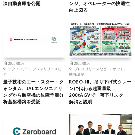
凍自動倉庫を公開
ンジ、オペレーターの快適性
向上図る
2026.08.07
2026.08.06
テクノロジー
,
プレスリリースな
プレスリリースなど
,
ロボット
,
ど
動向/展望
量子技術のエー・スター・ク
ROBO-HI、吊り下げ式クレー
ォンタム、JALエンジニアリ
ンに代わる超重量級
ングから航空機の故障予測分
200tAGVで「落下リスク」
析基盤構築を受託
解消と説明