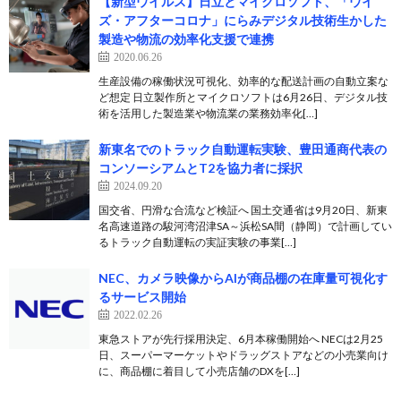
【新型ウイルス】日立とマイクロソフト、「ウイ
ズ・アフターコロナ」にらみデジタル技術生かした
製造や物流の効率化支援で連携
2020.06.26
生産設備の稼働状況可視化、効率的な配送計画の自動立案な
ど想定 日立製作所とマイクロソフトは6月26日、デジタル技
術を活用した製造業や物流業の業務効率化[…]
新東名でのトラック自動運転実験、豊田通商代表の
コンソーシアムとT2を協力者に採択
2024.09.20
国交省、円滑な合流など検証へ 国土交通省は9月20日、新東
名高速道路の駿河湾沼津SA～浜松SA間（静岡）で計画してい
るトラック自動運転の実証実験の事業[…]
NEC、カメラ映像からAIが商品棚の在庫量可視化す
るサービス開始
2022.02.26
東急ストアが先行採用決定、6月本稼働開始へ NECは2月25
日、スーパーマーケットやドラッグストアなどの小売業向け
に、商品棚に着目して小売店舗のDXを[…]