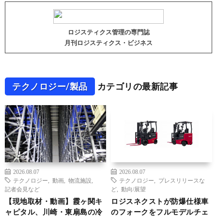
ロジスティクス管理の専門誌
月刊ロジスティクス・ビジネス
テクノロジー/製品
カテゴリの最新記事
2026.08.07
2026.08.07
テクノロジー
,
動画
,
物流施設
,
テクノロジー
,
プレスリリースな
記者会見など
ど
,
動向/展望
【現地取材・動画】霞ヶ関キ
ロジスネクストが防爆仕様車
ャピタル、川崎・東扇島の冷
のフォークをフルモデルチェ