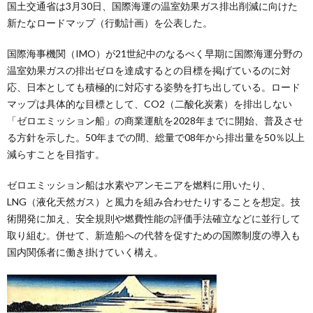
国土交通省は3月30日、国際海運の温室効果ガス排出削減に向けた
新たなロードマップ（行動計画）を公表した。
国際海事機関（IMO）が21世紀中のなるべく早期に国際海運分野の
温室効果ガスの排出ゼロを達成するとの目標を掲げているのに対
応、日本としても積極的に対応する姿勢を打ち出している。ロード
マップは具体的な目標として、CO2（二酸化炭素）を排出しない
「ゼロエミッション船」の商業運航を2028年までに開始、普及させ
る方針を示した。50年までの間、総量で08年から排出量を50％以上
減らすことを目指す。
ゼロエミッション船は水素やアンモニアを燃料に用いたり、
LNG（液化天然ガス）と風力を組み合わせたりすることを想定。技
術開発に加え、安全規則や燃費性能の評価手法確立などに並行して
取り組む。併せて、新造船への代替を促すための国際制度の導入も
国内関係者に働き掛けていく構え。