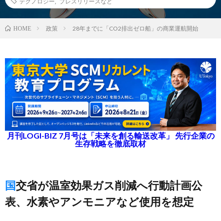
テクノロジー
,
プレスリリースなど
政策
28年までに「CO2排出ゼロ船」の商業運航開始
HOME
月刊LOGI-BIZ 7月号は「未来を創る輸送改革」 先行企業の
生存戦略を徹底取材
国交省が温室効果ガス削減へ行動計画公
表、水素やアンモニアなど使用を想定