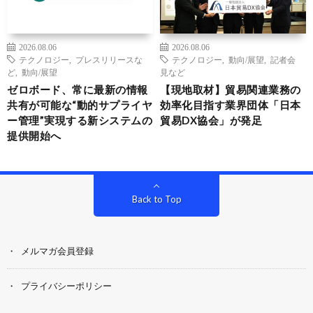
2026.08.06
2026.08.06
テクノロジー
,
プレスリリースな
テクノロジー
,
動向/展望
,
記者会
ど
,
動向/展望
見など
ゼロボード、常に最新の情報
【現地取材】貿易関連業務の
共有が可能な“動的サプライヤ
効率化目指す業界団体「日本
ー管理”実現する新システムの
貿易DX協会」が発足
提供開始へ
Back to Top
メルマガ会員登録
プライバシーポリシー