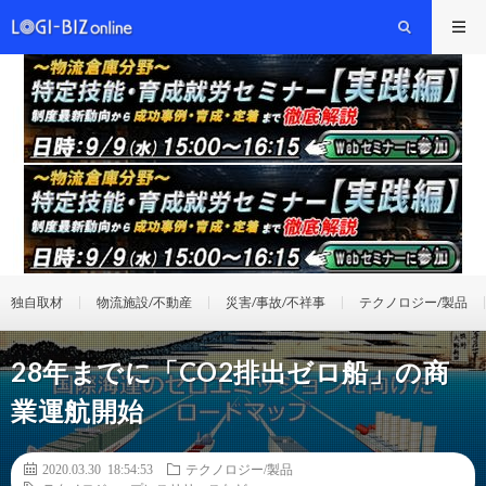
独自取材
物流施設/不動産
災害/事故/不祥事
テクノロジー/製品
28年までに「CO2排出ゼロ船」の商
業運航開始
2020.03.30 18:54:53
テクノロジー/製品