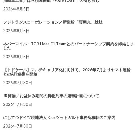
川崎重工業／ばら積運搬船「ARISTOS II」の引き渡し
2026年8月5日
フジトランスコーポレーション／新造船「蓉翔丸」就航
2026年8月5日
ネバーマイル：TGR Haas F1 Teamとのパートナーシップ契約を締結しま
した
2026年8月5日
【トドケール】マルチキャリア化に向けて、2026年7月よりヤマト運輸
とのAPI連携を開始
2026年7月30日
JR貨物／お盆休み期間の貨物列車の運転計画について
2026年7月30日
にしてつドイツ現地法人 シュツットガルト事務所移転のご案内
2026年7月30日