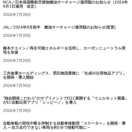
NCA／日本発国際航空貨物燃油サーチャージ適用額のお知らせ（2026年
8月1日適用 改定）
2026年7月30日
JAL／2026年8月前半 燃油サーチャージ適用額のお知らせ(変更)
2026年7月30日
椿本チエイン／再生可能エネルギーを活用し、カーボンニュートラル実
現を加速
2026年7月30日
三井倉庫ホールディングス、受託物流業務に 「生成AI出荷検品アプリ」
を開発・導入開始
2026年7月30日
“独自開発こだわり”のサプリメントでD2C展開する「ウェルモット製薬」
がEC自動出荷アプリ「シッピーノ」を導入
2026年7月30日
自動車船の荷役中断を抑制する自動車移動用「スケーター」を開発・導
入 ～自力走行できない車両を約5分で移動可能に～