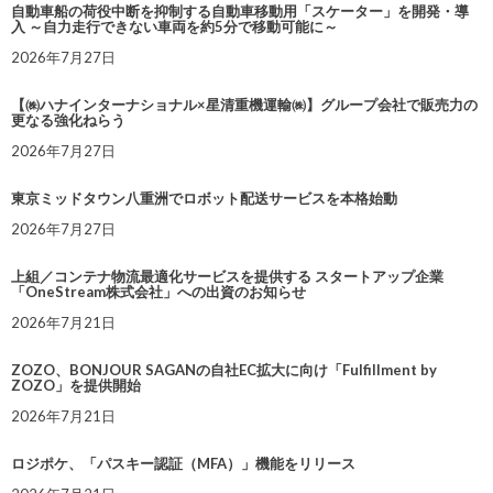
自動車船の荷役中断を抑制する自動車移動用「スケーター」を開発・導
入 ～自力走行できない車両を約5分で移動可能に～
2026年7月27日
【㈱ハナインターナショナル×星清重機運輸㈱】グループ会社で販売力の
更なる強化ねらう
2026年7月27日
東京ミッドタウン八重洲でロボット配送サービスを本格始動
2026年7月27日
上組／コンテナ物流最適化サービスを提供する スタートアップ企業
「OneStream株式会社」への出資のお知らせ
2026年7月21日
ZOZO、BONJOUR SAGANの自社EC拡大に向け「Fulfillment by
ZOZO」を提供開始
2026年7月21日
ロジポケ、「パスキー認証（MFA）」機能をリリース