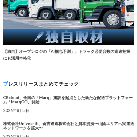
【独自】オープンロジの「AI梱包予測」、トラック必要台数の迅速把握
にも活用本格化
プレスリリースまとめてチェック
CBcloud、全国の「Marq」施設を起点とした新たな配送プラットフォー
ム「MarqGO」開始
2026年8月5日
株式会社Univearth、倉吉運送株式会社と資本提携〜山陰エリアへ実運送
ネットワークを拡大〜
2026年8月5日