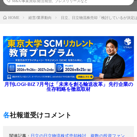
M&A/事業買収/経営統合
,
プレスリリースなど
経営/業界動向
日立、日立物流株売却「検討しているが決定
HOME
月刊LOGI-BIZ 7月号は「未来を創る輸送改革」 先行企業の
生存戦略を徹底取材
各社報道受けコメント
関連記事：
日立の日立物流株式売却検討、複数の投資ファン