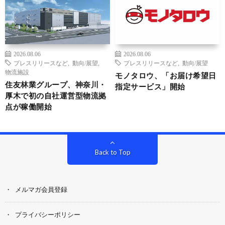
2026.08.06
2026.08.06
プレスリリースなど
,
動向/展望
,
プレスリリースなど
,
動向/展望
物流施設
モノタロウ、「お届け希望日
住友林業グループ、神奈川・
指定サービス」開始
厚木で初の自社運営型物流拠
点が稼働開始
Back to Top
メルマガ会員登録
プライバシーポリシー