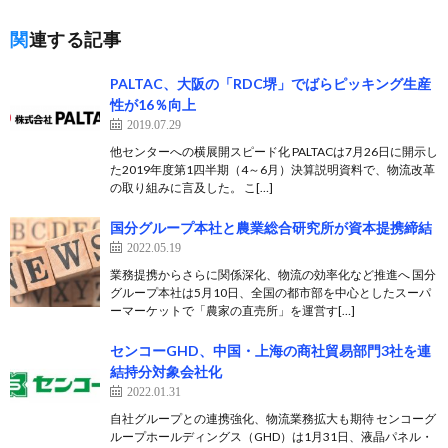
関連する記事
PALTAC、大阪の「RDC堺」でばらピッキング生産
性が16％向上
2019.07.29
他センターへの横展開スピード化 PALTACは7月26日に開示し
た2019年度第1四半期（4～6月）決算説明資料で、物流改革
の取り組みに言及した。 こ[…]
国分グループ本社と農業総合研究所が資本提携締結
2022.05.19
業務提携からさらに関係深化、物流の効率化など推進へ 国分
グループ本社は5月10日、全国の都市部を中心としたスーパ
ーマーケットで「農家の直売所」を運営す[…]
センコーGHD、中国・上海の商社貿易部門3社を連
結持分対象会社化
2022.01.31
自社グループとの連携強化、物流業務拡大も期待 センコーグ
ループホールディングス（GHD）は1月31日、液晶パネル・