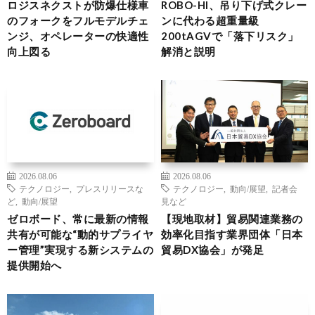
ロジスネクストが防爆仕様車
ROBO-HI、吊り下げ式クレー
のフォークをフルモデルチェ
ンに代わる超重量級
ンジ、オペレーターの快適性
200tAGVで「落下リスク」
向上図る
解消と説明
2026.08.06
2026.08.06
テクノロジー
,
プレスリリースな
テクノロジー
,
動向/展望
,
記者会
ど
,
動向/展望
見など
ゼロボード、常に最新の情報
【現地取材】貿易関連業務の
共有が可能な“動的サプライヤ
効率化目指す業界団体「日本
ー管理”実現する新システムの
貿易DX協会」が発足
提供開始へ