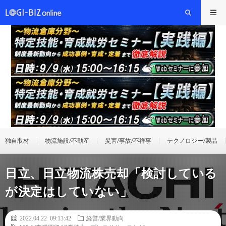
独自取材
物流施設/不動産
災害/事故/不祥事
テクノロジー/製品
日立、日立物流株売却「検討している
が決定はしていない」
2022.04.22 09:13:42
経営/業界動向