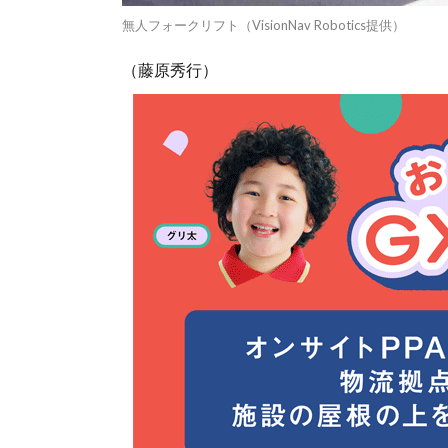
無人フォークリフト（VisionNav Robotics提供）
（藤原秀行）