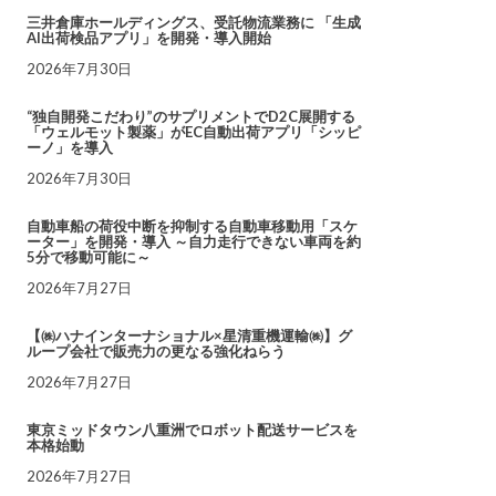
三井倉庫ホールディングス、受託物流業務に 「生成
AI出荷検品アプリ」を開発・導入開始
2026年7月30日
“独自開発こだわり”のサプリメントでD2C展開する
「ウェルモット製薬」がEC自動出荷アプリ「シッピ
ーノ」を導入
2026年7月30日
自動車船の荷役中断を抑制する自動車移動用「スケ
ーター」を開発・導入 ～自力走行できない車両を約
5分で移動可能に～
2026年7月27日
【㈱ハナインターナショナル×星清重機運輸㈱】グ
ループ会社で販売力の更なる強化ねらう
2026年7月27日
東京ミッドタウン八重洲でロボット配送サービスを
本格始動
2026年7月27日