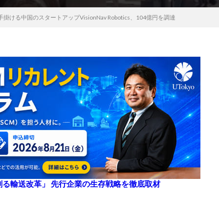
る中国のスタートアップVisionNav Robotics、104億円を調達
来を創る輸送改革」 先行企業の生存戦略を徹底取材