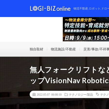
物流不動産,ロボット,ドロ
独自取材
物流施設/不動産
災害/事故/不祥
無人フォークリフトな
ップVisionNav Robo
2022.05.07 06:00:10
テクノロジー/製品
テクノ