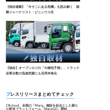
【独自連載】「今そこにある危機」を読み解く 国
際ジャーナリスト・ビニシウス氏
【独自】オープンロジの「AI梱包予測」、トラック
必要台数の迅速把握にも活用本格化
プレスリリースまとめてチェック
CBcloud、全国の「Marq」施設を起点とした新た
な配送プラットフォーム「MarqGO」開始