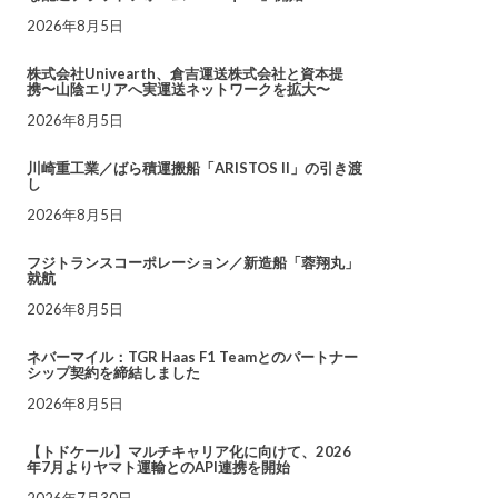
2026年8月5日
株式会社Univearth、倉吉運送株式会社と資本提
携〜山陰エリアへ実運送ネットワークを拡大〜
2026年8月5日
川崎重工業／ばら積運搬船「ARISTOS II」の引き渡
し
2026年8月5日
フジトランスコーポレーション／新造船「蓉翔丸」
就航
2026年8月5日
ネバーマイル：TGR Haas F1 Teamとのパートナー
シップ契約を締結しました
2026年8月5日
【トドケール】マルチキャリア化に向けて、2026
年7月よりヤマト運輸とのAPI連携を開始
2026年7月30日