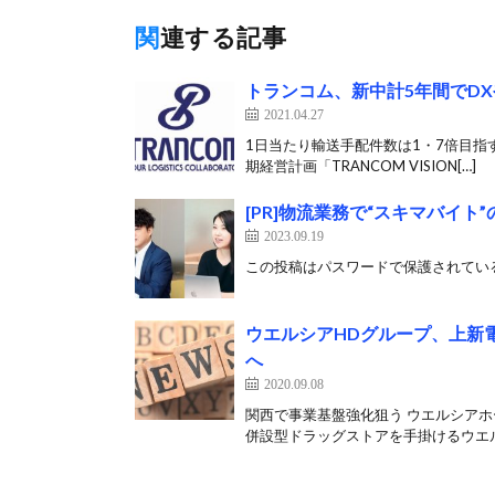
関連する記事
トランコム、新中計5年間でDX
2021.04.27
1日当たり輸送手配件数は1・7倍目指す
期経営計画「TRANCOM VISION[…]
[PR]物流業務で“スキマバイ
2023.09.19
この投稿はパスワードで保護されている
ウエルシアHDグループ、上新
へ
2020.09.08
関西で事業基盤強化狙う ウエルシアホ
併設型ドラッグストアを手掛けるウエル