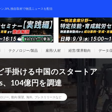
ーン,3PL,独自取材で物流ニュースを配信
事
テクノロジー/製品
雇用/人材
経営/業界動向
データ/
ど手掛ける中国のスタートア
tics、104億円を調達
ロジー
,
動向/展望
,
海外
,
プレスリリースなど