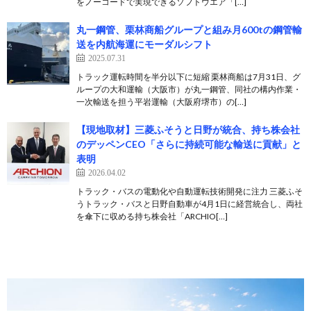
をノーコードで実現できるソフトウエア「[…]
丸一鋼管、栗林商船グループと組み月600tの鋼管輸
送を内航海運にモーダルシフト
2025.07.31
トラック運転時間を半分以下に短縮 栗林商船は7月31日、グ
ループの大和運輸（大阪市）が丸一鋼管、同社の構内作業・
一次輸送を担う平岩運輸（大阪府堺市）の[…]
【現地取材】三菱ふそうと日野が統合、持ち株会社
のデッペンCEO「さらに持続可能な輸送に貢献」と
表明
2026.04.02
トラック・バスの電動化や自動運転技術開発に注力 三菱ふそ
うトラック・バスと日野自動車が4月1日に経営統合し、両社
を傘下に収める持ち株会社「ARCHIO[…]