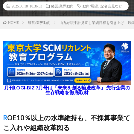
2025.06.18 10:36:53
経営/業界動向
動向/展望
,
記者会見など
経営/業界動向
山九が現中計見直し業績目標を引き上げ、鉄
HOME
月刊LOGI-BIZ 7月号は「未来を創る輸送改革」 先行企業の
生存戦略を徹底取材
ROE10％以上の水準維持も、不採算事業て
こ入れや組織改革図る