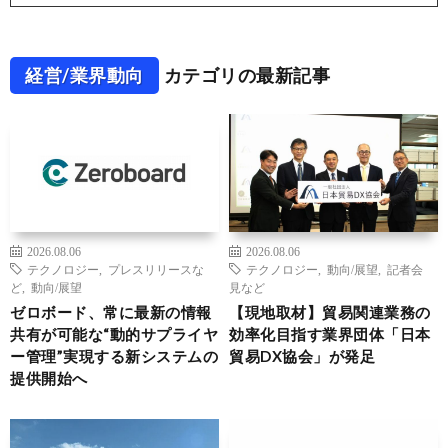
経営/業界動向
カテゴリの最新記事
2026.08.06
2026.08.06
テクノロジー
,
プレスリリースな
テクノロジー
,
動向/展望
,
記者会
ど
,
動向/展望
見など
ゼロボード、常に最新の情報
【現地取材】貿易関連業務の
共有が可能な“動的サプライヤ
効率化目指す業界団体「日本
ー管理”実現する新システムの
貿易DX協会」が発足
提供開始へ