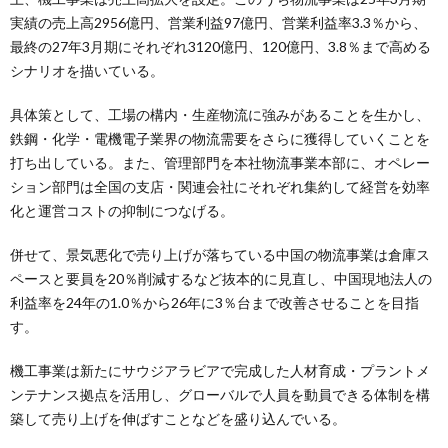
実績の売上高2956億円、営業利益97億円、営業利益率3.3％から、
最終の27年3月期にそれぞれ3120億円、120億円、3.8％まで高める
シナリオを描いている。
具体策として、工場の構内・生産物流に強みがあることを生かし、
鉄鋼・化学・電機電子業界の物流需要をさらに獲得していくことを
打ち出している。また、管理部門を本社物流事業本部に、オペレー
ション部門は全国の支店・関連会社にそれぞれ集約して経営を効率
化と運営コストの抑制につなげる。
併せて、景気悪化で売り上げが落ちている中国の物流事業は倉庫ス
ペースと要員を20％削減するなど抜本的に見直し、中国現地法人の
利益率を24年の1.0％から26年に3％台まで改善させることを目指
す。
機工事業は新たにサウジアラビアで完成した人材育成・プラントメ
ンテナンス拠点を活用し、グローバルで人員を動員できる体制を構
築して売り上げを伸ばすことなどを盛り込んでいる。