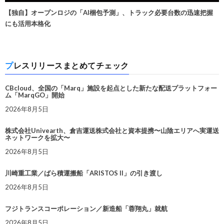
【独自】オープンロジの「AI梱包予測」、トラック必要台数の迅速把握
にも活用本格化
プレスリリースまとめてチェック
CBcloud、全国の「Marq」施設を起点とした新たな配送プラットフォー
ム「MarqGO」開始
2026年8月5日
株式会社Univearth、倉吉運送株式会社と資本提携〜山陰エリアへ実運送
ネットワークを拡大〜
2026年8月5日
川崎重工業／ばら積運搬船「ARISTOS II」の引き渡し
2026年8月5日
フジトランスコーポレーション／新造船「蓉翔丸」就航
2026年8月5日