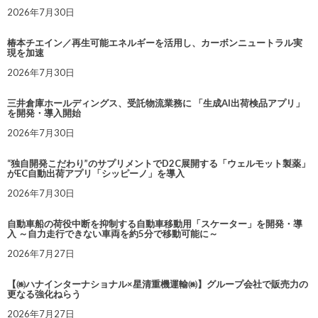
2026年7月30日
椿本チエイン／再生可能エネルギーを活用し、カーボンニュートラル実
現を加速
2026年7月30日
三井倉庫ホールディングス、受託物流業務に 「生成AI出荷検品アプリ」
を開発・導入開始
2026年7月30日
“独自開発こだわり”のサプリメントでD2C展開する「ウェルモット製薬」
がEC自動出荷アプリ「シッピーノ」を導入
2026年7月30日
自動車船の荷役中断を抑制する自動車移動用「スケーター」を開発・導
入 ～自力走行できない車両を約5分で移動可能に～
2026年7月27日
【㈱ハナインターナショナル×星清重機運輸㈱】グループ会社で販売力の
更なる強化ねらう
2026年7月27日