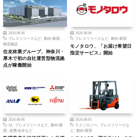
2026.08.06
2026.08.06
プレスリリースなど
,
動向/展望
,
プレスリリースなど
,
動向/展望
物流施設
モノタロウ、「お届け希望日
住友林業グループ、神奈川・
指定サービス」開始
厚木で初の自社運営型物流拠
点が稼働開始
2026.08.06
2026.08.05
AI
,
プレスリリースなど
,
動向/展
テクノロジー
,
プレスリリースな
望
,
提携/合弁など
ど
,
動向/展望