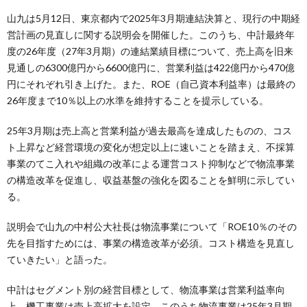
山九は5月12日、東京都内で2025年3月期連結決算と、現行の中期経
営計画の見直しに関する説明会を開催した。このうち、中計最終年
度の26年度（27年3月期）の連結業績目標について、売上高を旧来
見通しの6300億円から6600億円に、営業利益は422億円から470億
円にそれぞれ引き上げた。また、ROE（自己資本利益率）は最終の
26年度まで10％以上の水準を維持することを提示している。
25年3月期は売上高と営業利益が過去最高を達成したものの、コス
ト上昇など経営環境の変化が想定以上に速いことを踏まえ、不採算
事業のてこ入れや組織の改革による運営コスト抑制などで物流事業
の構造改革を促進し、収益基盤の強化を図ることを鮮明に示してい
る。
説明会で山九の中村公大社長は物流事業について「ROE10％のその
先を目指すためには、事業の構造改革が必須。コスト構造を見直し
ていきたい」と語った。
中計はセグメント別の経営目標として、物流事業は営業利益率向
上、機工事業は売上高拡大を設定。このうち物流事業は25年3月期