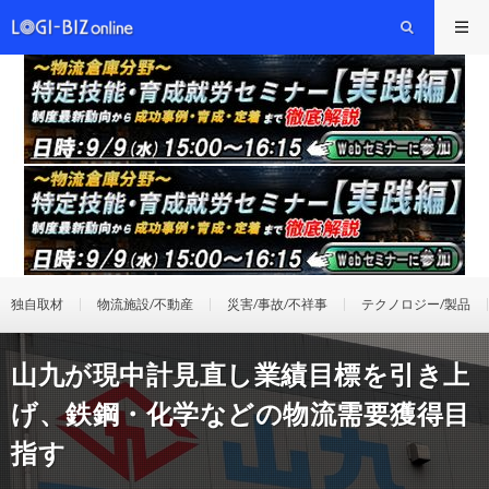
独自取材
物流施設/不動産
災害/事故/不祥事
テクノロジー/製品
山九が現中計見直し業績目標を引き上
げ、鉄鋼・化学などの物流需要獲得目
指す