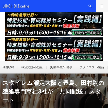
独自取材
物流施設/不動産
災害/事故/不祥事
テクノロジー/製品
スタイレム瀧定大阪と豊島、田村駒の
繊維専門商社3社が「共同配送」スタ
ート