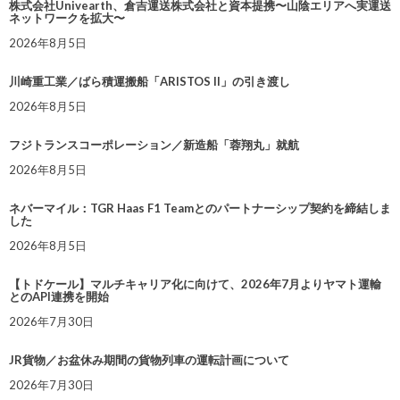
株式会社Univearth、倉吉運送株式会社と資本提携〜山陰エリアへ実運送
ネットワークを拡大〜
2026年8月5日
川崎重工業／ばら積運搬船「ARISTOS II」の引き渡し
2026年8月5日
フジトランスコーポレーション／新造船「蓉翔丸」就航
2026年8月5日
ネバーマイル：TGR Haas F1 Teamとのパートナーシップ契約を締結しま
した
2026年8月5日
【トドケール】マルチキャリア化に向けて、2026年7月よりヤマト運輸
とのAPI連携を開始
2026年7月30日
JR貨物／お盆休み期間の貨物列車の運転計画について
2026年7月30日