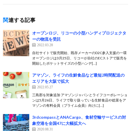
関連する記事
オープンロジ、リコーの小型ハンディプロジェクタ
ーの物流を受託
2022.03.28
自社サイトで販売開始、既存メーカーのD2C参入支援の一環
オープンロジは3月25日、リコーが自社のECストアで販売を
開始したポケットサイズの小型ハンデ[…]
アマゾン、ライフの生鮮食品など最短2時間配送の
エリアを大阪で拡大
2022.05.27
三島郡を対象追加 アマゾンジャパンとライフコーポレーショ
ンは5月26日、ライフで取り扱っている生鮮食品や総菜をア
マゾンの有料会員（プライム会員）向けに[…]
3rdcompassとANACargo、食材空輸サービスの対
象空港を全国47に大幅拡大へ
2020.08.31