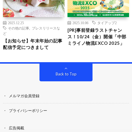
2025.12.25
2025.10.06
タイアップ2
その他の記事
,
プレスリリースな
[PR]事前登録ラストチャン
ど
ス！10/24（金）開催「中部
【お知らせ】年末年始の記事
ミライノ物流EXCO 2025」
配信予定につきまして
Back to Top
メルマガ会員登録
プライバシーポリシー
広告掲載