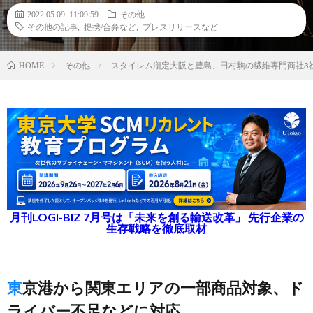
2022.05.09 11:09:59
その他
その他の記事
,
提携/合弁など
,
プレスリリースなど
その他
スタイレム瀧定大阪と豊島、田村駒の繊維専門商社3
HOME
月刊LOGI-BIZ 7月号は「未来を創る輸送改革」 先行企業の
生存戦略を徹底取材
東京港から関東エリアの一部商品対象、ド
ライバー不足などに対応