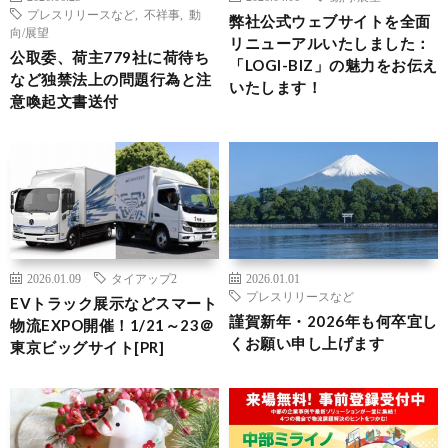
プレスリリースなど
,
不祥事
,
動
弊社公式ウェブサイトを全面
向/展望
リニューアルいたしました：
公取委、荷主779社に荷待ち
「LOGI-BIZ」の魅力をお伝え
など独禁法上の問題行為と注
いたします！
意喚起文書送付
2026.01.09
タイアップ2
2026.01.01
プレスリリースなど
EVトラック展示などスマート
謹賀新年・2026年も何卒宜し
物流EXPO開催！1/21～23＠
くお願い申し上げます
東京ビッグサイト[PR]