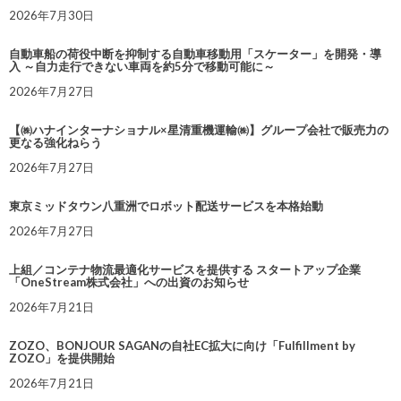
2026年7月30日
自動車船の荷役中断を抑制する自動車移動用「スケーター」を開発・導
入 ～自力走行できない車両を約5分で移動可能に～
2026年7月27日
【㈱ハナインターナショナル×星清重機運輸㈱】グループ会社で販売力の
更なる強化ねらう
2026年7月27日
東京ミッドタウン八重洲でロボット配送サービスを本格始動
2026年7月27日
上組／コンテナ物流最適化サービスを提供する スタートアップ企業
「OneStream株式会社」への出資のお知らせ
2026年7月21日
ZOZO、BONJOUR SAGANの自社EC拡大に向け「Fulfillment by
ZOZO」を提供開始
2026年7月21日