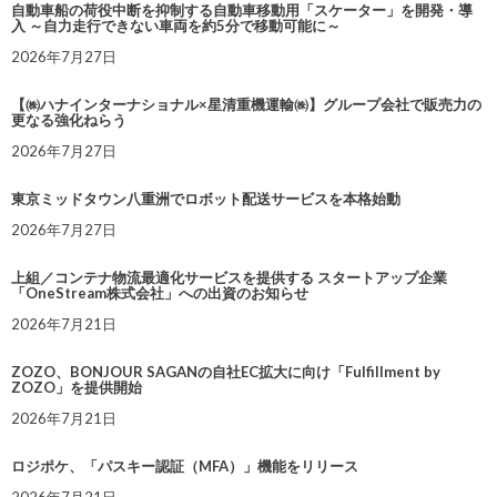
自動車船の荷役中断を抑制する自動車移動用「スケーター」を開発・導
入 ～自力走行できない車両を約5分で移動可能に～
2026年7月27日
【㈱ハナインターナショナル×星清重機運輸㈱】グループ会社で販売力の
更なる強化ねらう
2026年7月27日
東京ミッドタウン八重洲でロボット配送サービスを本格始動
2026年7月27日
上組／コンテナ物流最適化サービスを提供する スタートアップ企業
「OneStream株式会社」への出資のお知らせ
2026年7月21日
ZOZO、BONJOUR SAGANの自社EC拡大に向け「Fulfillment by
ZOZO」を提供開始
2026年7月21日
ロジポケ、「パスキー認証（MFA）」機能をリリース
2026年7月21日