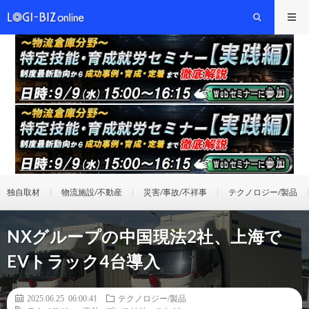
独自取材
物流施設/不動産
災害/事故/不祥事
テクノロジー/製品
NXグループの中国現法2社、上海で
EVトラック4台導入
2025.06.25 06:00:41
テクノロジー/製品