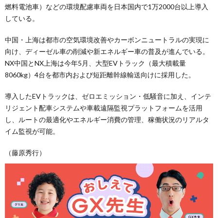
燃料電池車）などの環境配慮車両を日本国内で1万2000台以上導入
している。
中国・上海は都市の空気環境改善やカーボンニュートラルの実現に
向け、ディーゼル車の削減や新エネルギー車の普及が進んでいる。
NX中国とNX上海は今年5月、大型EVトラック（最大積載量
8060kg）4台を都市内および短距離幹線輸送向けに採用した。
導入したEVトラックは、ゼロエミッション・低騒音に加え、インテ
リジェント配車システムや車載遠隔監視プラットフォームを活用
し、ルートの最適化やエネルギー消費の管理、稼働状況のリアルタ
イム監視が可能。
（藤原秀行）