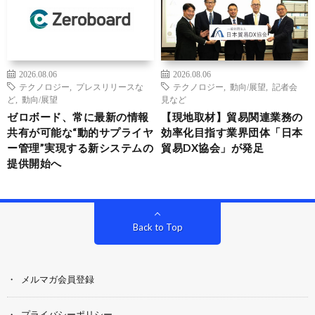
2026.08.06
2026.08.06
テクノロジー
,
プレスリリースな
テクノロジー
,
動向/展望
,
記者会
ど
,
動向/展望
見など
ゼロボード、常に最新の情報
【現地取材】貿易関連業務の
共有が可能な“動的サプライヤ
効率化目指す業界団体「日本
ー管理”実現する新システムの
貿易DX協会」が発足
提供開始へ
Back to Top
メルマガ会員登録
プライバシーポリシー