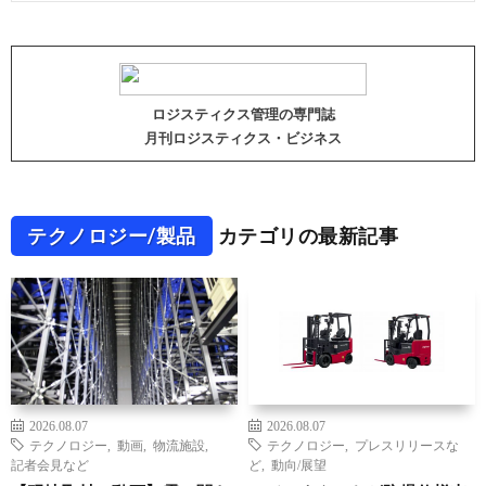
ロジスティクス管理の専門誌
月刊ロジスティクス・ビジネス
テクノロジー/製品
カテゴリの最新記事
2026.08.07
2026.08.07
テクノロジー
,
動画
,
物流施設
,
テクノロジー
,
プレスリリースな
記者会見など
ど
,
動向/展望