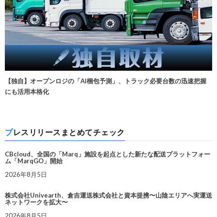
【独自】オープンロジの「AI梱包予測」、トラック必要台数の迅速把握
にも活用本格化
プレスリリースまとめてチェック
CBcloud、全国の「Marq」施設を起点とした新たな配送プラットフォー
ム「MarqGO」開始
2026年8月5日
株式会社Univearth、倉吉運送株式会社と資本提携〜山陰エリアへ実運送
ネットワークを拡大〜
2026年8月5日