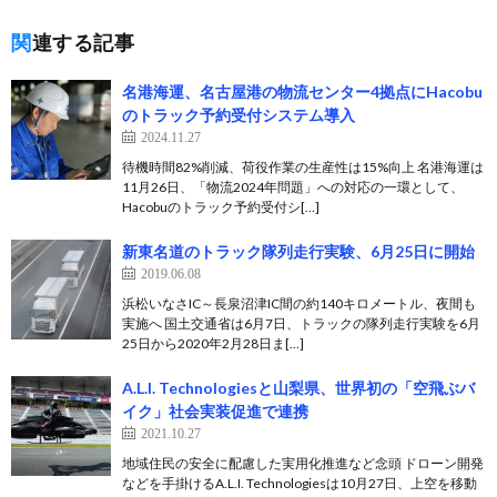
関連する記事
名港海運、名古屋港の物流センター4拠点にHacobu
のトラック予約受付システム導入
2024.11.27
待機時間82%削減、荷役作業の生産性は15%向上 名港海運は
11月26日、「物流2024年問題」への対応の一環として、
Hacobuのトラック予約受付シ[…]
新東名道のトラック隊列走行実験、6月25日に開始
2019.06.08
浜松いなさIC～長泉沼津IC間の約140キロメートル、夜間も
実施へ 国土交通省は6月7日、トラックの隊列走行実験を6月
25日から2020年2月28日ま[…]
A.L.I. Technologiesと山梨県、世界初の「空飛ぶバ
イク」社会実装促進で連携
2021.10.27
地域住民の安全に配慮した実用化推進など念頭 ドローン開発
などを手掛けるA.L.I. Technologiesは10月27日、上空を移動