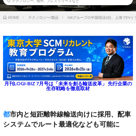
テクノロジー
,
海外
,
プレスリリースなど
テクノロジー/製品
NXグループの中国現法2社、上海でEVト
HOME
月刊LOGI-BIZ 7月号は「未来を創る輸送改革」 先行企業の
生存戦略を徹底取材
都市内と短距離幹線輸送向けに採用、配車
システムでルート最適化なども可能に