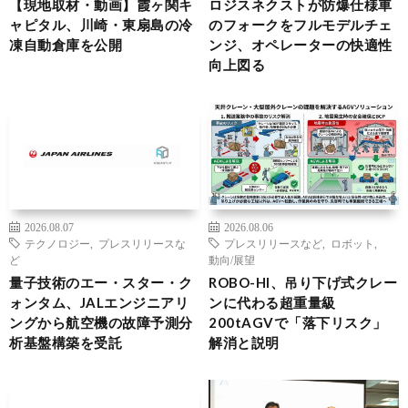
【現地取材・動画】霞ヶ関キ
ロジスネクストが防爆仕様車
ャピタル、川崎・東扇島の冷
のフォークをフルモデルチェ
凍自動倉庫を公開
ンジ、オペレーターの快適性
向上図る
2026.08.07
2026.08.06
テクノロジー
,
プレスリリースな
プレスリリースなど
,
ロボット
,
ど
動向/展望
量子技術のエー・スター・ク
ROBO-HI、吊り下げ式クレー
ォンタム、JALエンジニアリ
ンに代わる超重量級
ングから航空機の故障予測分
200tAGVで「落下リスク」
析基盤構築を受託
解消と説明