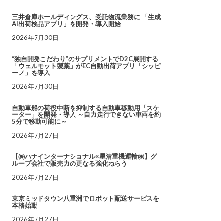
三井倉庫ホールディングス、受託物流業務に 「生成
AI出荷検品アプリ」を開発・導入開始
2026年7月30日
“独自開発こだわり”のサプリメントでD2C展開する
「ウェルモット製薬」がEC自動出荷アプリ「シッピ
ーノ」を導入
2026年7月30日
自動車船の荷役中断を抑制する自動車移動用「スケ
ーター」を開発・導入 ～自力走行できない車両を約
5分で移動可能に～
2026年7月27日
【㈱ハナインターナショナル×星清重機運輸㈱】グ
ループ会社で販売力の更なる強化ねらう
2026年7月27日
東京ミッドタウン八重洲でロボット配送サービスを
本格始動
2026年7月27日