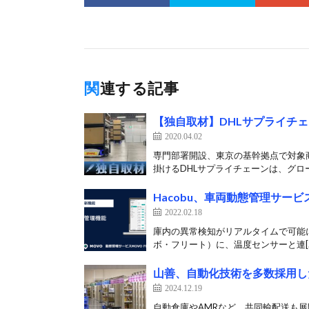
関連する記事
【独自取材】DHLサプライチ
2020.04.02
専門部署開設、東京の基幹拠点で対象商
掛けるDHLサプライチェーンは、グロー
Hacobu、車両動態管理サービ
2022.02.18
庫内の異常検知がリアルタイムで可能に H
ボ・フリート）に、温度センサーと連[
山善、自動化技術を多数採用し
2024.12.19
自動倉庫やAMRなど、共同輸配送も展