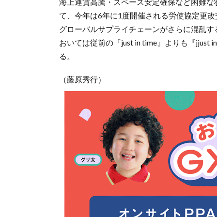
海上運賃高騰・スペース安定確保など困難な
て、今年は6年に1度開催される労使協定更
グローバルサプライチェーンがさらに混乱す
おいては従前の『just in time』よりも『jj
る。
（藤原秀行）