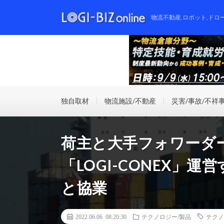
物流不動産,ロボット,ドロ
独自取材
物流施設/不動産
災害/事故/不祥
荷主と大手フォワーダ
「LOGI-CONEX」運
と協業
2022.06.06 08:20:30
テクノロジー/製品
テクノ