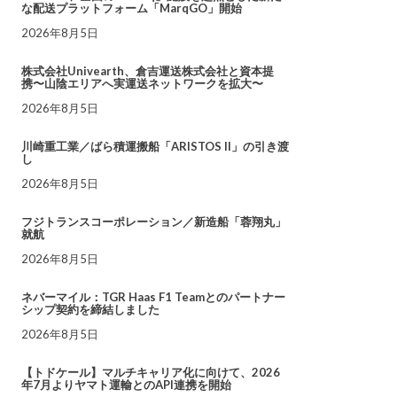
な配送プラットフォーム「MarqGO」開始
2026年8月5日
株式会社Univearth、倉吉運送株式会社と資本提
携〜山陰エリアへ実運送ネットワークを拡大〜
2026年8月5日
川崎重工業／ばら積運搬船「ARISTOS II」の引き渡
し
2026年8月5日
フジトランスコーポレーション／新造船「蓉翔丸」
就航
2026年8月5日
ネバーマイル：TGR Haas F1 Teamとのパートナー
シップ契約を締結しました
2026年8月5日
【トドケール】マルチキャリア化に向けて、2026
年7月よりヤマト運輸とのAPI連携を開始