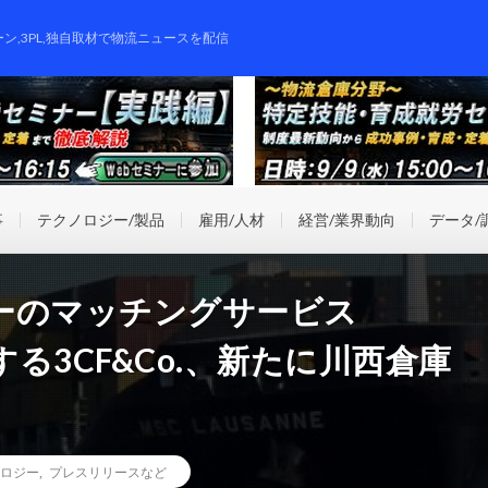
ーン,3PL,独自取材で物流ニュースを配信
事
テクノロジー/製品
雇用/人材
経営/業界動向
データ/
ーのマッチングサービス
営する3CF&Co.、新たに川西倉庫
ロジー
,
プレスリリースなど