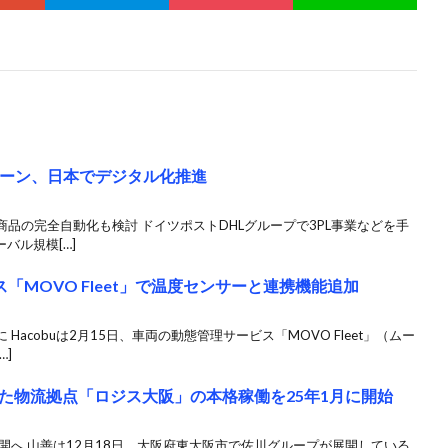
ェーン、日本でデジタル化推進
品の完全自動化も検討 ドイツポストDHLグループで3PL事業などを手
バル規模[…]
ス「MOVO Fleet」で温度センサーと連携機能追加
acobuは2月15日、車両の動態管理サービス「MOVO Fleet」（ムー
…]
た物流拠点「ロジス大阪」の本格稼働を25年1月に開始
開へ 山善は12月18日、大阪府東大阪市で佐川グループが展開している