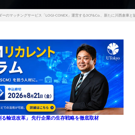
ーのマッチングサービス「LOGI-CONEX」運営する3CF&Co.、新たに川西倉庫と
来を創る輸送改革」 先行企業の生存戦略を徹底取材