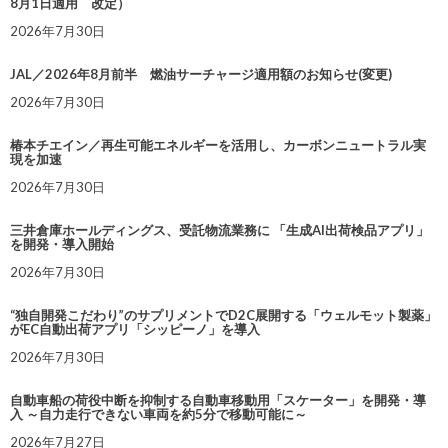
8月1日適用 改定）
2026年7月30日
JAL／2026年8月前半 燃油サーチャージ適用額のお知らせ(変更)
2026年7月30日
椿本チエイン／再生可能エネルギーを活用し、カーボンニュートラル実
現を加速
2026年7月30日
三井倉庫ホールディングス、受託物流業務に 「生成AI出荷検品アプリ」
を開発・導入開始
2026年7月30日
“独自開発こだわり”のサプリメントでD2C展開する「ウェルモット製薬」
がEC自動出荷アプリ「シッピーノ」を導入
2026年7月30日
自動車船の荷役中断を抑制する自動車移動用「スケーター」を開発・導
入 ～自力走行できない車両を約5分で移動可能に～
2026年7月27日