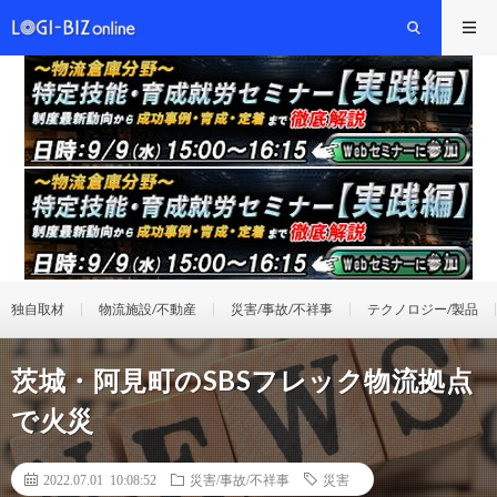
独自取材
物流施設/不動産
災害/事故/不祥事
テクノロジー/製品
茨城・阿見町のSBSフレック物流拠点
で火災
2022.07.01 10:08:52
災害/事故/不祥事
災害