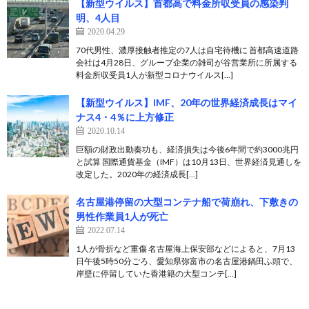
【新型ウイルス】首都高で料金所収受員の感染判
明、4人目
2020.04.29
70代男性、濃厚接触者推定の7人は自宅待機に 首都高速道路
会社は4月28日、グループ企業の雑司が谷営業所に所属する
料金所収受員1人が新型コロナウイルス[…]
【新型ウイルス】IMF、20年の世界経済成長はマイ
ナス4・4％に上方修正
2020.10.14
巨額の財政出動奏功も、経済損失は今後6年間で約3000兆円
と試算 国際通貨基金（IMF）は10月13日、世界経済見通しを
改定した。2020年の経済成長[…]
名古屋港停留の大型コンテナ船で荷崩れ、下敷きの
男性作業員1人が死亡
2022.07.14
1人が骨折など重傷 名古屋海上保安部などによると、7月13
日午後5時50分ごろ、愛知県弥富市の名古屋港鍋田ふ頭で、
岸壁に停留していた香港籍の大型コンテ[…]