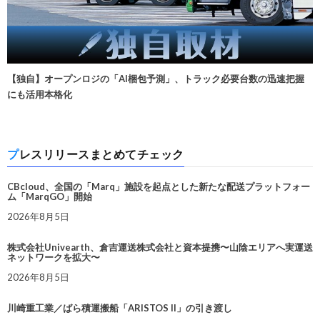
【独自】オープンロジの「AI梱包予測」、トラック必要台数の迅速把握
にも活用本格化
プレスリリースまとめてチェック
CBcloud、全国の「Marq」施設を起点とした新たな配送プラットフォー
ム「MarqGO」開始
2026年8月5日
株式会社Univearth、倉吉運送株式会社と資本提携〜山陰エリアへ実運送
ネットワークを拡大〜
2026年8月5日
川崎重工業／ばら積運搬船「ARISTOS II」の引き渡し