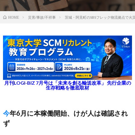
災害/事故/不祥事
茨城・阿見町のSBSフレック物流拠点で火
HOME
月刊LOGI-BIZ 7月号は「未来を創る輸送改革」 先行企業の
生存戦略を徹底取材
今年6月に本稼働開始、けが人は確認され
ず