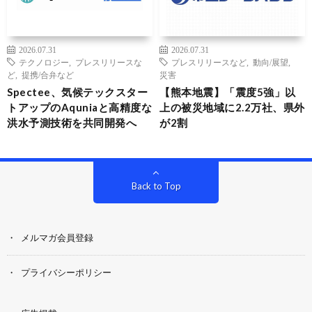
2026.07.31
2026.07.31
テクノロジー
,
プレスリリースな
プレスリリースなど
,
動向/展望
,
ど
,
提携/合弁など
災害
Spectee、気候テックスター
【熊本地震】「震度5強」以
トアップのAquniaと高精度な
上の被災地域に2.2万社、県外
洪水予測技術を共同開発へ
が2割
Back to Top
メルマガ会員登録
プライバシーポリシー