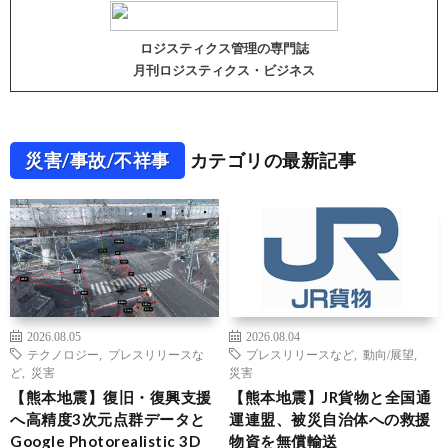
ロジスティクス管理の専門誌
月刊ロジスティクス・ビジネス
災害/事故/不祥事
カテゴリの最新記事
2026.08.05
2026.08.04
テクノロジー
,
プレスリリースな
プレスリリースなど
,
動向/展望
,
ど
,
災害
災害
【熊本地震】復旧・復興支援
【熊本地震】JR貨物と全国通
へ高精度3次元点群データと
運連盟、被災自治体への救援
Google Photorealistic 3D
物資を無償輸送