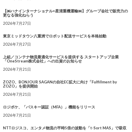
【㈱ハナインターナショナル×星清重機運輸㈱】グループ会社で販売力の
更なる強化ねらう
2026年7月27日
東京ミッドタウン八重洲でロボット配送サービスを本格始動
2026年7月27日
上組／コンテナ物流最適化サービスを提供する スタートアップ企業
「OneStream株式会社」への出資のお知らせ
2026年7月21日
ZOZO、BONJOUR SAGANの自社EC拡大に向け「Fulfillment by
ZOZO」を提供開始
2026年7月21日
ロジポケ、「パスキー認証（MFA）」機能をリリース
2026年7月21日
NTTロジスコ、エンタメ物流の平時5倍の波動を「t-Sort MAS」で吸収