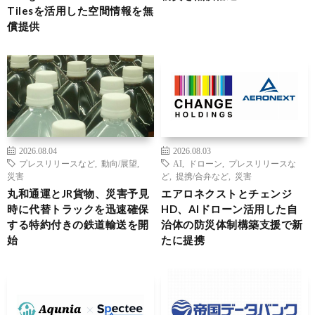
Tilesを活用した空間情報を無
償提供
2026.08.04
2026.08.03
プレスリリースなど
,
動向/展望
,
AI
,
ドローン
,
プレスリリースな
災害
ど
,
提携/合弁など
,
災害
丸和通運とJR貨物、災害予見
エアロネクストとチェンジ
時に代替トラックを迅速確保
HD、AIドローン活用した自
する特約付きの鉄道輸送を開
治体の防災体制構築支援で新
始
たに提携