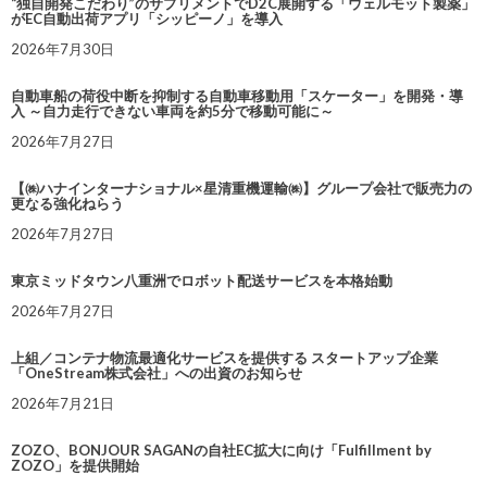
“独自開発こだわり”のサプリメントでD2C展開する「ウェルモット製薬」
がEC自動出荷アプリ「シッピーノ」を導入
2026年7月30日
自動車船の荷役中断を抑制する自動車移動用「スケーター」を開発・導
入 ～自力走行できない車両を約5分で移動可能に～
2026年7月27日
【㈱ハナインターナショナル×星清重機運輸㈱】グループ会社で販売力の
更なる強化ねらう
2026年7月27日
東京ミッドタウン八重洲でロボット配送サービスを本格始動
2026年7月27日
上組／コンテナ物流最適化サービスを提供する スタートアップ企業
「OneStream株式会社」への出資のお知らせ
2026年7月21日
ZOZO、BONJOUR SAGANの自社EC拡大に向け「Fulfillment by
ZOZO」を提供開始