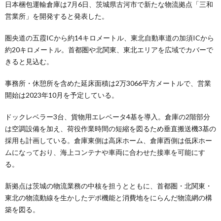
日本梱包運輸倉庫は7月6日、茨城県古河市で新たな物流拠点「三和
営業所」を開発すると発表した。
圏央道の五霞ICから約14キロメートル、東北自動車道の加須ICから
約20キロメートル。首都圏や北関東、東北エリアを広域でカバーで
きると見込む。
事務所・休憩所を含めた延床面積は2万3066平方メートルで、営業
開始は2023年10月を予定している。
ドックレベラー3台、貨物用エレベータ4基を導入。倉庫の2階部分
は空調設備を加え、荷役作業時間の短縮を図るため垂直搬送機3基の
採用も計画している。倉庫東側は高床ホーム、倉庫西側は低床ホー
ムになっており、海上コンテナや車両に合わせた接車を可能にす
る。
新拠点は茨城の物流業務の中核を担うとともに、首都圏・北関東・
東北の物流動線を生かしたデポ機能と消費地をにらんだ物流網の構
築を図る。