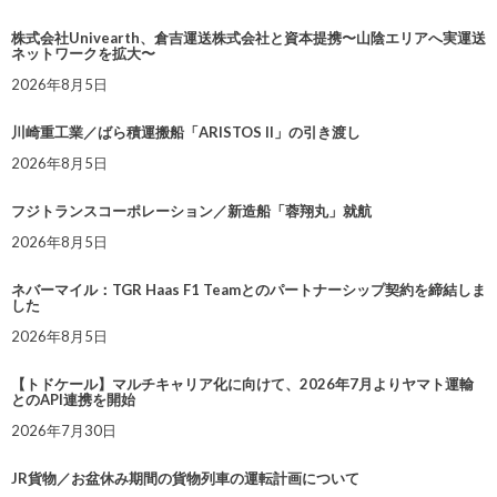
株式会社Univearth、倉吉運送株式会社と資本提携〜山陰エリアへ実運送
ネットワークを拡大〜
2026年8月5日
川崎重工業／ばら積運搬船「ARISTOS II」の引き渡し
2026年8月5日
フジトランスコーポレーション／新造船「蓉翔丸」就航
2026年8月5日
ネバーマイル：TGR Haas F1 Teamとのパートナーシップ契約を締結しま
した
2026年8月5日
【トドケール】マルチキャリア化に向けて、2026年7月よりヤマト運輸
とのAPI連携を開始
2026年7月30日
JR貨物／お盆休み期間の貨物列車の運転計画について