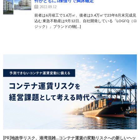
件がともに1棟借りで満床確定
2022.09.12
前者は6月竣工で1.6万㎡、後者は3.4万㎡で23年8月末完成見
込む 東急不動産は9月12日、自社開発している「LOGI’Q（ロ
ジック）」ブランドの物[…]
[PR]地政学リスク、港湾混雑…コンテナ運賃の変動リスクへの新しいヘッ