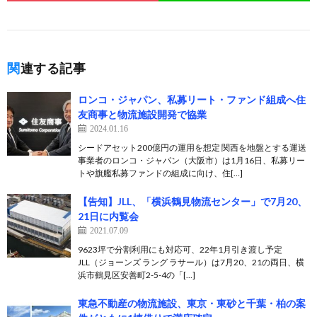
関連する記事
ロンコ・ジャパン、私募リート・ファンド組成へ住
友商事と物流施設開発で協業
2024.01.16
シードアセット200億円の運用を想定 関西を地盤とする運送
事業者のロンコ・ジャパン（大阪市）は1月16日、私募リー
トや旗艦私募ファンドの組成に向け、住[…]
【告知】JLL、「横浜鶴見物流センター」で7月20、
21日に内覧会
2021.07.09
9623坪で分割利用にも対応可、22年1月引き渡し予定
JLL（ジョーンズ ラング ラサール）は7月20、21の両日、横
浜市鶴見区安善町2-5-4の「[…]
東急不動産の物流施設、東京・東砂と千葉・柏の案