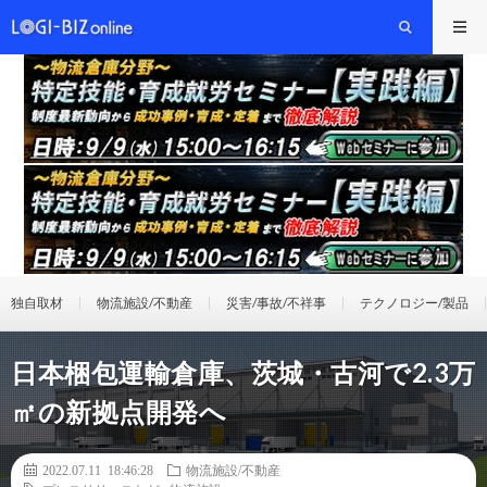
独自取材
物流施設/不動産
災害/事故/不祥事
テクノロジー/製品
日本梱包運輸倉庫、茨城・古河で2.3万
㎡の新拠点開発へ
2022.07.11 18:46:28
物流施設/不動産