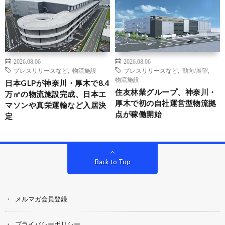
2026.08.06
2026.08.06
プレスリリースなど
,
物流施設
プレスリリースなど
,
動向/展望
,
物流施設
日本GLPが神奈川・厚木で8.4
住友林業グループ、神奈川・
万㎡の物流施設完成、日本エ
厚木で初の自社運営型物流拠
マソンや真栄運輸など入居決
点が稼働開始
定
Back to Top
メルマガ会員登録
プライバシーポリシー