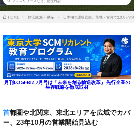
プレスリリースなど
,
物流施設
物流施設/不動産
日本梱包運輸倉庫、茨城・古河で2.3万㎡
HOME
月刊LOGI-BIZ 7月号は「未来を創る輸送改革」 先行企業の
生存戦略を徹底取材
首都圏や北関東、東北エリアを広域でカバ
ー、23年10月の営業開始見込む