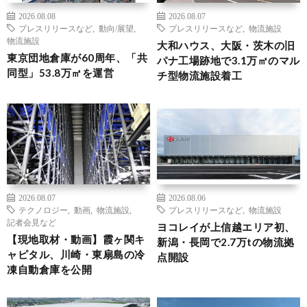
2026.08.08
2026.08.07
プレスリリースなど
,
動向/展望
,
プレスリリースなど
,
物流施設
物流施設
大和ハウス、大阪・茨木の旧
東京団地倉庫が60周年、「共
パナ工場跡地で3.1万㎡のマル
同型」53.8万㎡を運営
チ型物流施設着工
2026.08.07
2026.08.06
テクノロジー
,
動画
,
物流施設
,
プレスリリースなど
,
物流施設
記者会見など
ヨコレイが上信越エリア初、
【現地取材・動画】霞ヶ関キ
新潟・長岡で2.7万tの物流拠
ャピタル、川崎・東扇島の冷
点開設
凍自動倉庫を公開