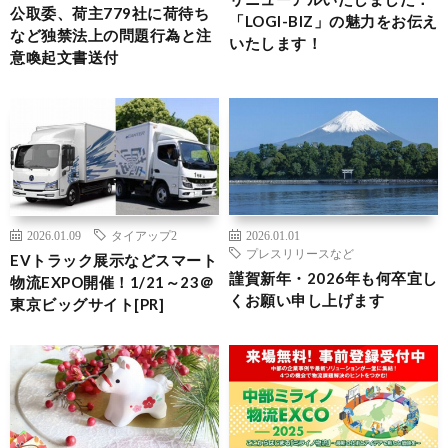
公取委、荷主779社に荷待ち
「LOGI-BIZ」の魅力をお伝え
など独禁法上の問題行為と注
いたします！
意喚起文書送付
2026.01.09
タイアップ2
2026.01.01
プレスリリースなど
EVトラック展示などスマート
謹賀新年・2026年も何卒宜し
物流EXPO開催！1/21～23＠
くお願い申し上げます
東京ビッグサイト[PR]