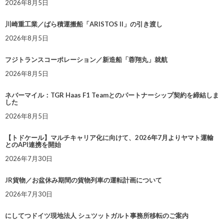
2026年8月5日
川崎重工業／ばら積運搬船「ARISTOS II」の引き渡し
2026年8月5日
フジトランスコーポレーション／新造船「蓉翔丸」就航
2026年8月5日
ネバーマイル：TGR Haas F1 Teamとのパートナーシップ契約を締結しま
した
2026年8月5日
【トドケール】マルチキャリア化に向けて、2026年7月よりヤマト運輸
とのAPI連携を開始
2026年7月30日
JR貨物／お盆休み期間の貨物列車の運転計画について
2026年7月30日
にしてつドイツ現地法人 シュツットガルト事務所移転のご案内