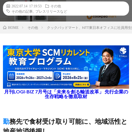
2022.07.14 17:19:53
その他
その他の記事
,
プレスリリースなど
その他
クックパッドマート、NTT東日本オフィスに社員用
HOME
月刊LOGI-BIZ 7月号は「未来を創る輸送改革」 先行企業の
生存戦略を徹底取材
勤務先で食材受け取り可能に、地域活性と
地産地消後押し