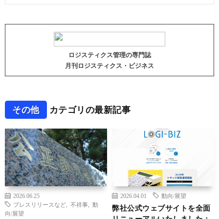
ロジスティクス管理の専門誌
月刊ロジスティクス・ビジネス
その他
カテゴリの最新記事
2026.06.25
2026.04.01
動向/展望
プレスリリースなど
,
不祥事
,
動
弊社公式ウェブサイトを全面
向/展望
リニューアルいたしました：