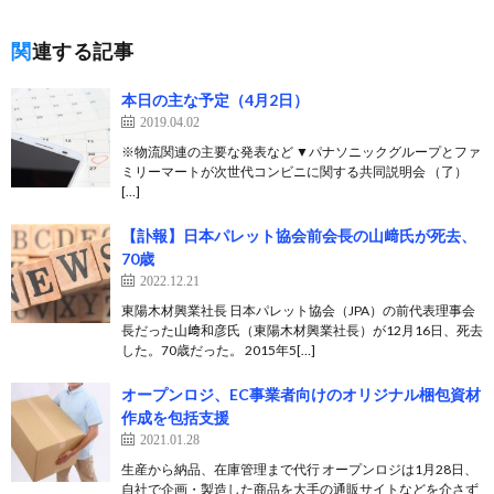
関連する記事
本日の主な予定（4月2日）
2019.04.02
※物流関連の主要な発表など ▼パナソニックグループとファ
ミリーマートが次世代コンビニに関する共同説明会 （了）
[…]
【訃報】日本パレット協会前会長の山﨑氏が死去、
70歳
2022.12.21
東陽木材興業社長 日本パレット協会（JPA）の前代表理事会
長だった山﨑和彦氏（東陽木材興業社長）が12月16日、死去
した。70歳だった。 2015年5[…]
オープンロジ、EC事業者向けのオリジナル梱包資材
作成を包括支援
2021.01.28
生産から納品、在庫管理まで代行 オープンロジは1月28日、
自社で企画・製造した商品を大手の通販サイトなどを介さず