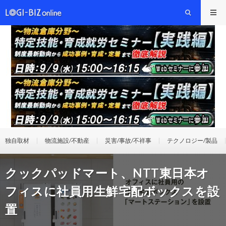
独自取材
物流施設/不動産
災害/事故/不祥事
テクノロジー/製品
クックパッドマート、NTT東日本オ
フィスに社員用生鮮宅配ボックスを設
置