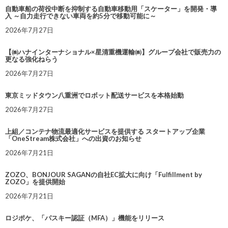
自動車船の荷役中断を抑制する自動車移動用「スケーター」を開発・導
入 ～自力走行できない車両を約5分で移動可能に～
2026年7月27日
【㈱ハナインターナショナル×星清重機運輸㈱】グループ会社で販売力の
更なる強化ねらう
2026年7月27日
東京ミッドタウン八重洲でロボット配送サービスを本格始動
2026年7月27日
上組／コンテナ物流最適化サービスを提供する スタートアップ企業
「OneStream株式会社」への出資のお知らせ
2026年7月21日
ZOZO、BONJOUR SAGANの自社EC拡大に向け「Fulfillment by
ZOZO」を提供開始
2026年7月21日
ロジポケ、「パスキー認証（MFA）」機能をリリース