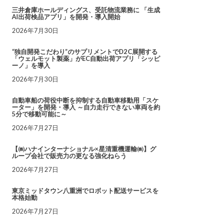
三井倉庫ホールディングス、受託物流業務に 「生成
AI出荷検品アプリ」を開発・導入開始
2026年7月30日
“独自開発こだわり”のサプリメントでD2C展開する
「ウェルモット製薬」がEC自動出荷アプリ「シッピ
ーノ」を導入
2026年7月30日
自動車船の荷役中断を抑制する自動車移動用「スケ
ーター」を開発・導入 ～自力走行できない車両を約
5分で移動可能に～
2026年7月27日
【㈱ハナインターナショナル×星清重機運輸㈱】グ
ループ会社で販売力の更なる強化ねらう
2026年7月27日
東京ミッドタウン八重洲でロボット配送サービスを
本格始動
2026年7月27日