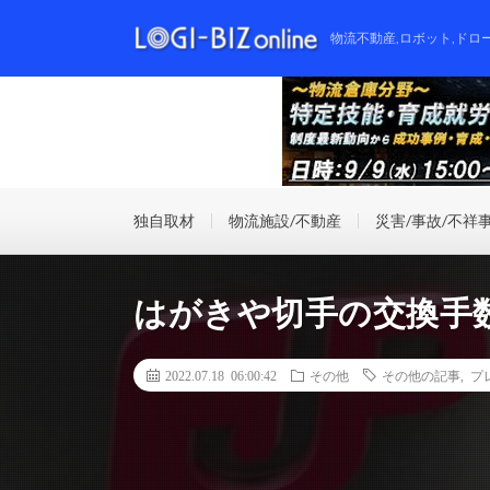
物流不動産,ロボット,ドロ
独自取材
物流施設/不動産
災害/事故/不祥
はがきや切手の交換手
2022.07.18 06:00:42
その他
その他の記事
,
プ