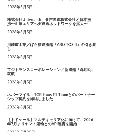
2026年8月5日
株式会社Univearth、倉吉運送株式会社と資本提
携〜山陰エリアへ実運送ネットワークを拡大〜
2026年8月5日
川崎重工業／ばら積運搬船「ARISTOS II」の引き渡
し
2026年8月5日
フジトランスコーポレーション／新造船「蓉翔丸」
就航
2026年8月5日
ネバーマイル：TGR Haas F1 Teamとのパートナー
シップ契約を締結しました
2026年8月5日
【トドケール】マルチキャリア化に向けて、2026
年7月よりヤマト運輸とのAPI連携を開始
2026年7月30日