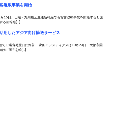
客混載事業を開始
11月15日、山陽・九州相互直通新幹線でも貨客混載事業を開始すると発
る新幹線[…]
活用したアジア向け輸送サービス
短で工場出荷翌日に到着 郵船ロジスティクスは10月23日、大都市圏
けに商品を輸[…]