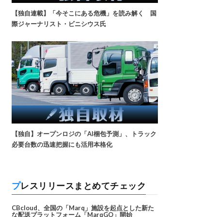
【独自連載】「今そこにある危機」を読み解く 国
際ジャーナリスト・ビニシウス氏
【独自】オープンロジの「AI梱包予測」、トラック
必要台数の迅速把握にも活用本格化
プレスリリースまとめてチェック
CBcloud、全国の「Marq」施設を起点とした新た
な配送プラットフォーム「MarqGO」開始