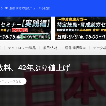
ーン,3PL,独自取材で物流ニュースを配信
事
テクノロジー/製品
雇用/人材
経営/業界動向
データ/
数料、42年ぶり値上げ
レスリリースなど