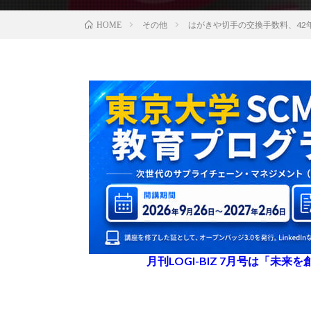
その他
はがきや切手の交換手数料、42
HOME
月刊LOGI-BIZ 7月号は「未