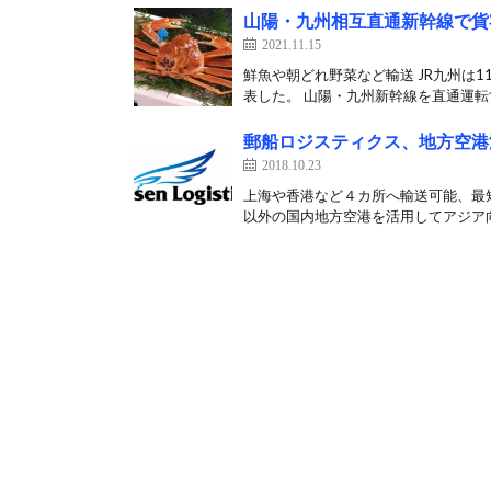
山陽・九州相互直通新幹線で貨
2021.11.15
鮮魚や朝どれ野菜など輸送 JR九州は
表した。 山陽・九州新幹線を直通運転す
郵船ロジスティクス、地方空港
2018.10.23
上海や香港など４カ所へ輸送可能、最
以外の国内地方空港を活用してアジア向