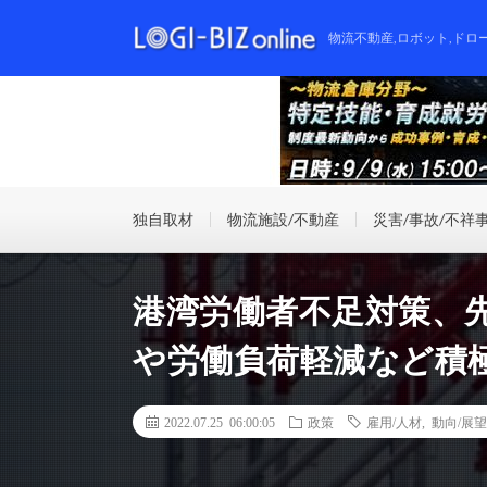
物流不動産,ロボット,ドロ
独自取材
物流施設/不動産
災害/事故/不祥
港湾労働者不足対策、
や労働負荷軽減など積
2022.07.25 06:00:05
政策
雇用/人材
,
動向/展望