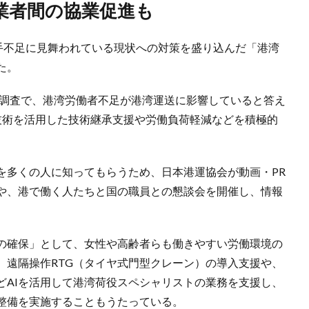
業者間の協業促進も
人手不足に見舞われている現状への対策を盛り込んだ「港湾
た。
識調査で、港湾労働者不足が港湾運送に影響していると答え
技術を活用した技術継承支援や労働負荷軽減などを積極的
を多くの人に知ってもらうため、日本港運協会が動画・PR
や、港で働く人たちと国の職員との懇談会を開催し、情報
の確保」として、女性や高齢者らも働きやすい労働環境の
。遠隔操作RTG（タイヤ式門型クレーン）の導入支援や、
どAIを活用して港湾荷役スペシャリストの業務を支援し、
整備を実施することもうたっている。