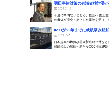
羽田事故対策の有識者検討委が
2024.01.19
今夏に中間取りまとめ、提言へ 国土交
の機体が衝突・炎上した事故を受け、有
IMOが23年までに就航済み船
2019.05.20
日本提案の燃費改善や新造船代替などに支
就航済みの船舶へ新たなCO2排出規制を