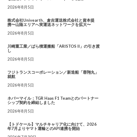
2026年8月5日
株式会社Univearth、倉吉運送株式会社と資本提
携〜山陰エリアへ実運送ネットワークを拡大〜
2026年8月5日
川崎重工業／ばら積運搬船「ARISTOS II」の引き渡
し
2026年8月5日
フジトランスコーポレーション／新造船「蓉翔丸」
就航
2026年8月5日
ネバーマイル：TGR Haas F1 Teamとのパートナー
シップ契約を締結しました
2026年8月5日
【トドケール】マルチキャリア化に向けて、2026
年7月よりヤマト運輸とのAPI連携を開始
2026年7月30日