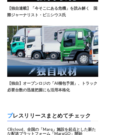
【独自連載】「今そこにある危機」を読み解く 国
際ジャーナリスト・ビニシウス氏
【独自】オープンロジの「AI梱包予測」、トラック
必要台数の迅速把握にも活用本格化
プレスリリースまとめてチェック
CBcloud、全国の「Marq」施設を起点とした新た
な配送プラットフォーム「MarqGO」開始