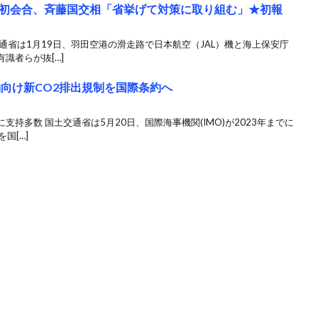
初会合、斉藤国交相「省挙げて対策に取り組む」★初報
通省は1月19日、羽田空港の滑走路で日本航空（JAL）機と海上保安庁
識者らが抜[…]
舶向け新CO2排出規制を国際条約へ
持多数 国土交通省は5月20日、国際海事機関(IMO)が2023年までに
国[…]