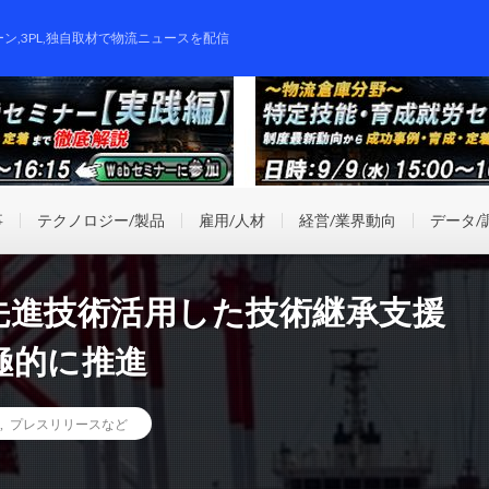
ーン,3PL,独自取材で物流ニュースを配信
事
テクノロジー/製品
雇用/人材
経営/業界動向
データ/
先進技術活用した技術継承支援
極的に推進
,
プレスリリースなど