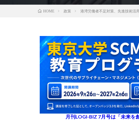
政策
港湾労働者不足対策、先進技術活
HOME
月刊LOGI-BIZ 7月号は「未