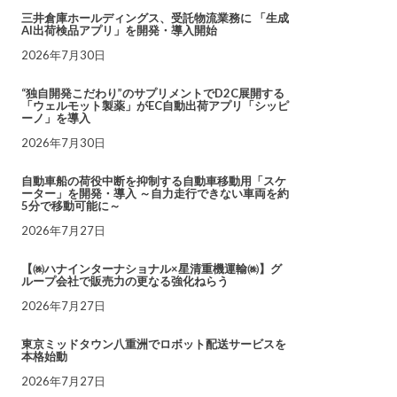
三井倉庫ホールディングス、受託物流業務に 「生成
AI出荷検品アプリ」を開発・導入開始
2026年7月30日
“独自開発こだわり”のサプリメントでD2C展開する
「ウェルモット製薬」がEC自動出荷アプリ「シッピ
ーノ」を導入
2026年7月30日
自動車船の荷役中断を抑制する自動車移動用「スケ
ーター」を開発・導入 ～自力走行できない車両を約
5分で移動可能に～
2026年7月27日
【㈱ハナインターナショナル×星清重機運輸㈱】グ
ループ会社で販売力の更なる強化ねらう
2026年7月27日
東京ミッドタウン八重洲でロボット配送サービスを
本格始動
2026年7月27日