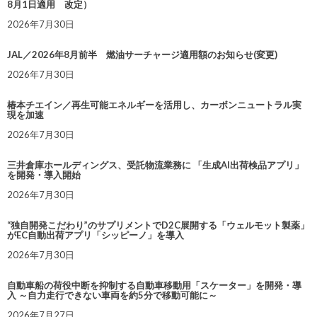
8月1日適用 改定）
2026年7月30日
JAL／2026年8月前半 燃油サーチャージ適用額のお知らせ(変更)
2026年7月30日
椿本チエイン／再生可能エネルギーを活用し、カーボンニュートラル実
現を加速
2026年7月30日
三井倉庫ホールディングス、受託物流業務に 「生成AI出荷検品アプリ」
を開発・導入開始
2026年7月30日
“独自開発こだわり”のサプリメントでD2C展開する「ウェルモット製薬」
がEC自動出荷アプリ「シッピーノ」を導入
2026年7月30日
自動車船の荷役中断を抑制する自動車移動用「スケーター」を開発・導
入 ～自力走行できない車両を約5分で移動可能に～
2026年7月27日