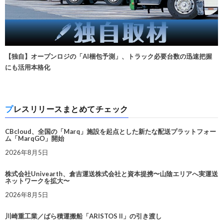
【独自】オープンロジの「AI梱包予測」、トラック必要台数の迅速把握
にも活用本格化
プレスリリースまとめてチェック
CBcloud、全国の「Marq」施設を起点とした新たな配送プラットフォー
ム「MarqGO」開始
2026年8月5日
株式会社Univearth、倉吉運送株式会社と資本提携〜山陰エリアへ実運送
ネットワークを拡大〜
2026年8月5日
川崎重工業／ばら積運搬船「ARISTOS II」の引き渡し