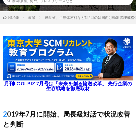
動向/展望
,
海外
,
プレスリリースなど
政策
経産省、半導体材料など3品目の韓国向け輸出管理厳格
HOME
月刊LOGI-BIZ 7月号は「未来を創る輸送改革」 先行企業の
生存戦略を徹底取材
2019年7月に開始、局長級対話で状況改善
と判断