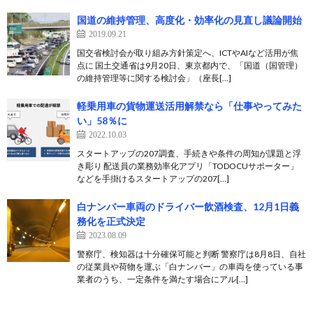
国道の維持管理、高度化・効率化の見直し議論開始
2019.09.21
国交省検討会が取り組み方針策定へ、ICTやAIなど活用が焦
点に 国土交通省は9月20日、東京都内で、「国道（国管理）
の維持管理等に関する検討会」（座長[…]
軽乗用車の貨物運送活用解禁なら「仕事やってみた
い」58％に
2022.10.03
スタートアップの207調査、手続きや条件の周知が課題と浮
き彫り 配送員の業務効率化アプリ「TODOCUサポーター」
などを手掛けるスタートアップの207[…]
白ナンバー車両のドライバー飲酒検査、12月1日義
務化を正式決定
2023.08.09
警察庁、検知器は十分確保可能と判断 警察庁は8月8日、自社
の従業員や荷物を運ぶ「白ナンバー」の車両を使っている事
業者のうち、一定条件を満たす場合にアル[…]