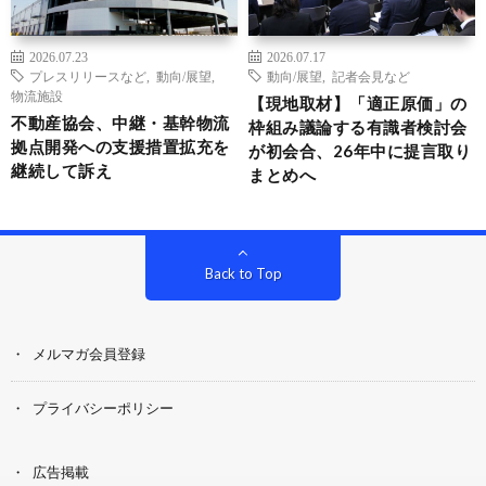
2026.07.23
2026.07.17
プレスリリースなど
,
動向/展望
,
動向/展望
,
記者会見など
物流施設
【現地取材】「適正原価」の
不動産協会、中継・基幹物流
枠組み議論する有識者検討会
拠点開発への支援措置拡充を
が初会合、26年中に提言取り
継続して訴え
まとめへ
Back to Top
メルマガ会員登録
プライバシーポリシー
広告掲載