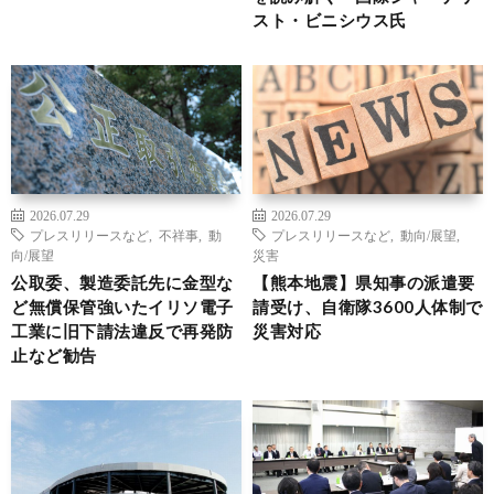
スト・ビニシウス氏
2026.07.29
2026.07.29
プレスリリースなど
,
不祥事
,
動
プレスリリースなど
,
動向/展望
,
向/展望
災害
公取委、製造委託先に金型な
【熊本地震】県知事の派遣要
ど無償保管強いたイリソ電子
請受け、自衛隊3600人体制で
工業に旧下請法違反で再発防
災害対応
止など勧告