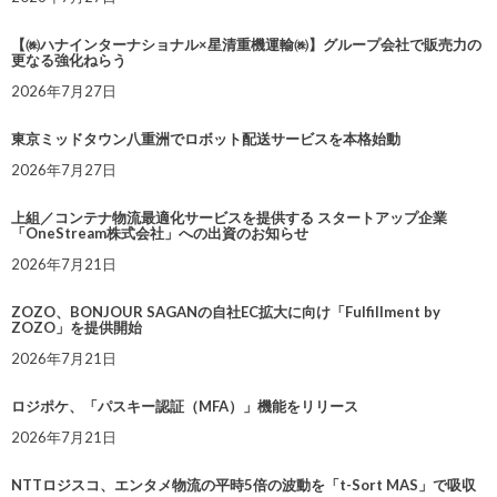
【㈱ハナインターナショナル×星清重機運輸㈱】グループ会社で販売力の
更なる強化ねらう
2026年7月27日
東京ミッドタウン八重洲でロボット配送サービスを本格始動
2026年7月27日
上組／コンテナ物流最適化サービスを提供する スタートアップ企業
「OneStream株式会社」への出資のお知らせ
2026年7月21日
ZOZO、BONJOUR SAGANの自社EC拡大に向け「Fulfillment by
ZOZO」を提供開始
2026年7月21日
ロジポケ、「パスキー認証（MFA）」機能をリリース
2026年7月21日
NTTロジスコ、エンタメ物流の平時5倍の波動を「t-Sort MAS」で吸収