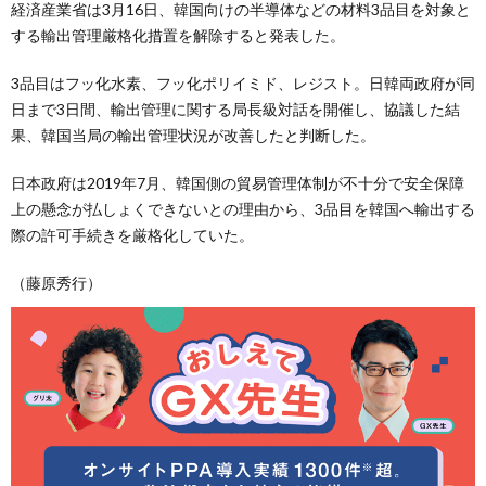
経済産業省は3月16日、韓国向けの半導体などの材料3品目を対象と
する輸出管理厳格化措置を解除すると発表した。
3品目はフッ化水素、フッ化ポリイミド、レジスト。日韓両政府が同
日まで3日間、輸出管理に関する局長級対話を開催し、協議した結
果、韓国当局の輸出管理状況が改善したと判断した。
日本政府は2019年7月、韓国側の貿易管理体制が不十分で安全保障
上の懸念が払しょくできないとの理由から、3品目を韓国へ輸出する
際の許可手続きを厳格化していた。
（藤原秀行）