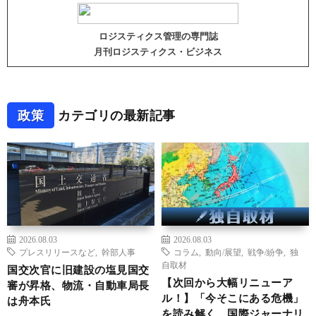
ロジスティクス管理の専門誌
月刊ロジスティクス・ビジネス
政策
カテゴリの最新記事
2026.08.03
2026.08.03
プレスリリースなど
,
幹部人事
コラム
,
動向/展望
,
戦争/紛争
,
独
自取材
国交次官に旧建設の塩見国交
【次回から大幅リニューア
審が昇格、物流・自動車局長
ル！】「今そこにある危機」
は舟本氏
を読み解く 国際ジャーナリ