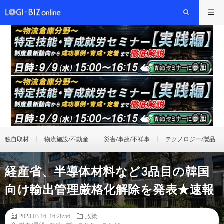
独自取材
物流施設/不動産
災害/事故/不祥事
テクノロジー/製品
経産省、半導体材料など3品目の韓国
向け輸出管理厳格化解除を発表★速報
2023.03.16 16:28:56
政策