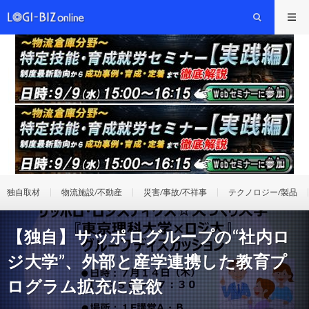
独自取材
物流施設/不動産
災害/事故/不祥事
テクノロジー/製品
【独自】サッポログループの“社内ロ
ジ大学”、外部と産学連携した教育プ
ログラム拡充に意欲