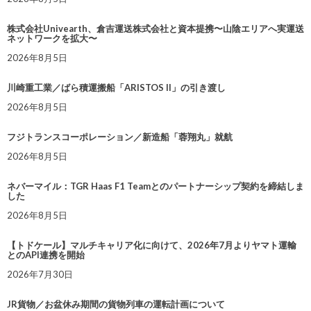
株式会社Univearth、倉吉運送株式会社と資本提携〜山陰エリアへ実運送
ネットワークを拡大〜
2026年8月5日
川崎重工業／ばら積運搬船「ARISTOS II」の引き渡し
2026年8月5日
フジトランスコーポレーション／新造船「蓉翔丸」就航
2026年8月5日
ネバーマイル：TGR Haas F1 Teamとのパートナーシップ契約を締結しま
した
2026年8月5日
【トドケール】マルチキャリア化に向けて、2026年7月よりヤマト運輸
とのAPI連携を開始
2026年7月30日
JR貨物／お盆休み期間の貨物列車の運転計画について