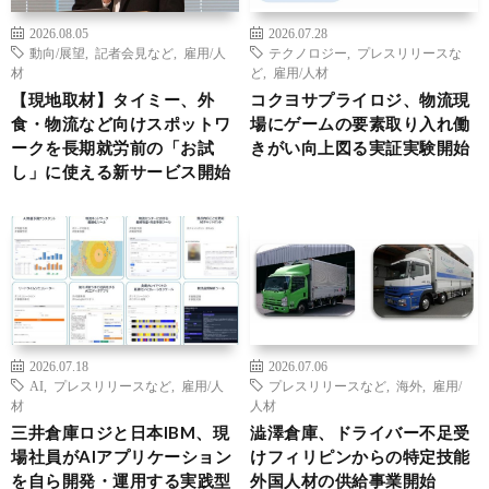
2026.08.05
2026.07.28
動向/展望
,
記者会見など
,
雇用/人
テクノロジー
,
プレスリリースな
材
ど
,
雇用/人材
【現地取材】タイミー、外
コクヨサプライロジ、物流現
食・物流など向けスポットワ
場にゲームの要素取り入れ働
ークを長期就労前の「お試
きがい向上図る実証実験開始
し」に使える新サービス開始
2026.07.18
2026.07.06
AI
,
プレスリリースなど
,
雇用/人
プレスリリースなど
,
海外
,
雇用/
材
人材
三井倉庫ロジと日本IBM、現
澁澤倉庫、ドライバー不足受
場社員がAIアプリケーション
けフィリピンからの特定技能
を自ら開発・運用する実践型
外国人材の供給事業開始