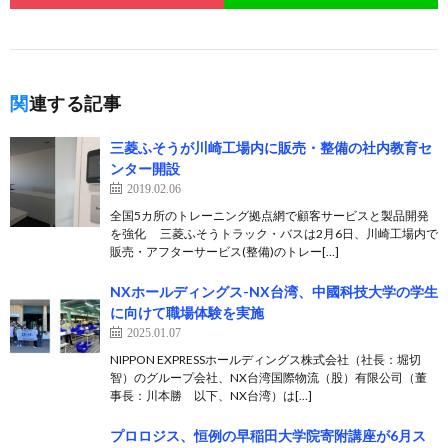
関連する記事
三菱ふそうが川崎工場内に販売・整備の社内教育セ
ンター開設
2019.02.06
全国5カ所のトレーニング拠点網で顧客サービスと製品開発
を強化 三菱ふそうトラック・バスは2月6日、川崎工場内で
販売・アフターサービス(整備)のトレー[…]
NXホールディングス-NX台湾、中國科技大学の学生
に向けて職場体験を実施
2025.01.07
NIPPON EXPRESSホールディングス株式会社（社長：堀切
智）のグループ会社、NX台湾国際物流（股）有限公司（董
事長：川本勝 以下、NX台湾）は[…]
プロロジス、恒例の早稲田大学院寄附講座が6月ス