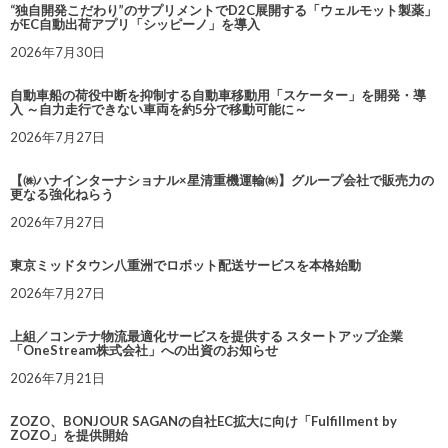
“独自開発こだわり”のサプリメントでD2C展開する「ウェルモット製薬」
がEC自動出荷アプリ「シッピーノ」を導入
2026年7月30日
自動車船の荷役中断を抑制する自動車移動用「スケーター」を開発・導
入 ～自力走行できない車両を約5分で移動可能に～
2026年7月27日
【㈱ハナインターナショナル×星清重機運輸㈱】グループ会社で販売力の
更なる強化ねらう
2026年7月27日
東京ミッドタウン八重洲でロボット配送サービスを本格始動
2026年7月27日
上組／コンテナ物流最適化サービスを提供する スタートアップ企業
「OneStream株式会社」への出資のお知らせ
2026年7月21日
ZOZO、BONJOUR SAGANの自社EC拡大に向け「Fulfillment by
ZOZO」を提供開始