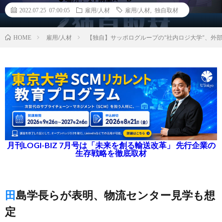
2022.07.25 07:00:05
雇用/人材
雇用/人材
,
独自取材
雇用/人材
【独自】サッポログループの“社内ロジ大学”、外
HOME
月刊LOGI-BIZ 7月号は「未来を創る輸送改革」 先行企業の
生存戦略を徹底取材
田島学長らが表明、物流センター見学も想
定