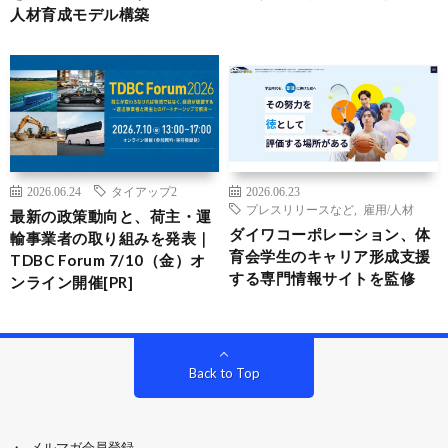
人材育成モデル構築
2026.06.24
タイアップ2
2026.06.23
プレスリリースなど
,
雇用/人材
最新の政策動向と、荷主・運
ダイワコーポレーション、体
輸事業者の取り組みを発表｜
育会学生のキャリア形成支援
TDBC Forum 7/10（金）オ
する専門情報サイトを監修
ンライン開催[PR]
Back to Top
メルマガ会員登録