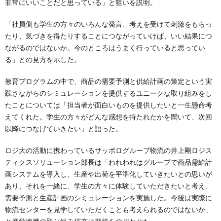
非常にいいことだと思っている」と狙いを説明。
「社員側も学生の方々のいろんな発言、考えを受けて刺激をもらっ
たり、気づきを得たりすることにつながっていけば、いい結果につ
ながるのではないか。今のところはうまく行っていると思ってい
る」との見方を示した。
教育プログラムの中で、商品の需要予測と供給計画の策定という実
践さながらのシミュレーションを提供するユニークな取り組みをし
たことについては「担当者が面白いものを提供したいと一生懸命考
えてくれた。学生の方々がどんな感想を持たれたかを聞いて、次回
以降につなげていきたい」と語った。
ロジ大の活動に携わっているサッポログループ物流の井上剛ロジス
ティクスソリューション部長は「われわれはグループで商品需給計
画システムを導入し、生産や出荷を平準化していきたいとの思いが
あり、それを一緒に、学生の方々に体験していただきたいと考え、
需要予測と生産計画のシミュレーションを実施した。今後は実際に
物流センターを見学していただくことも考えられるのではないか」