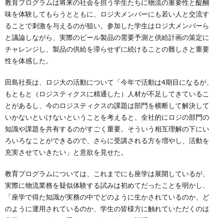
教育プログラムは将来の社会を担う学生たちに物流の重要性と醍醐
味を体験してもらうとともに、ロジ大メンバーにも若い人と交流す
ることで刺激を与えるのが狙い。参加した学生はロジ大メンバーら
と議論しながら、実際のビール製品の需要予測と供給計画の策定に
チャレンジし、製品の供給を滞らせずに続けることの難しさと重要
性を体感した。
田島社長は、ロジ大の活動について「今年で活動は4期目になるが、
もともと（ロジスティクスに精通した）人材が不足してきているこ
とがあるし、今のロジスティクスの課題は部門を横断して解決して
いかないといけないということを考えると、全社的にロジの部門の
知識や課題を共有するのがすごく重要。そういう相互理解の下にい
ろいろなことができるので、さらに受講される方を増やし、活動を
充実させていきたい」と意欲を見せた。
教育プログラムについては、これまでにも座学は展開しているが、
実際に物流業務を疑似体験する試みは初めてだったことを明かし、
「座学で得た知識が実務の中でどのように生かされているのか、ど
のように運用されているのか、学生の皆様方に触れていただくのは