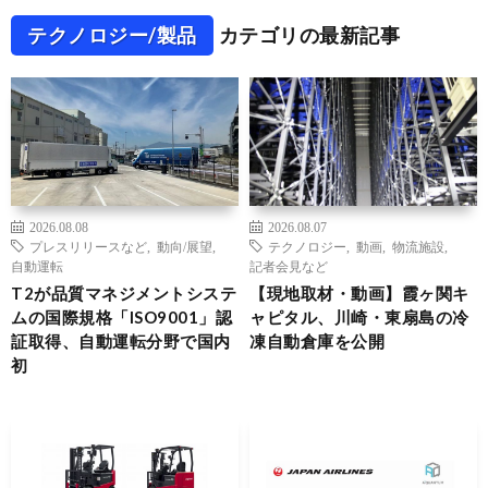
テクノロジー/製品
カテゴリの最新記事
2026.08.08
2026.08.07
プレスリリースなど
,
動向/展望
,
テクノロジー
,
動画
,
物流施設
,
自動運転
記者会見など
T2が品質マネジメントシステ
【現地取材・動画】霞ヶ関キ
ムの国際規格「ISO9001」認
ャピタル、川崎・東扇島の冷
証取得、自動運転分野で国内
凍自動倉庫を公開
初