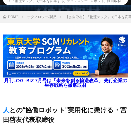
「物流テック」で日本を変革する
,
テクノロジー
,
ロボット
,
独自取材
テクノロジー/製品
【独自取材】「物流テック」で日本を変
HOME
月刊LOGI-BIZ 7月号は「未来を創る輸送改革」 先行企業の
生存戦略を徹底取材
人との“協働ロボット”実用化に懸ける・宮
田啓友代表取締役