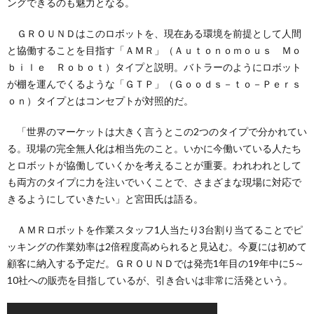
ングできるのも魅力となる。
ＧＲＯＵＮＤはこのロボットを、現在ある環境を前提として人間
と協働することを目指す「ＡＭＲ」（Ａｕｔｏｎｏｍｏｕｓ Ｍｏ
ｂｉｌｅ Ｒｏｂｏｔ）タイプと説明。バトラーのようにロボット
が棚を運んでくるような「ＧＴＰ」（Ｇｏｏｄｓ－ｔｏ－Ｐｅｒｓ
ｏｎ）タイプとはコンセプトが対照的だ。
「世界のマーケットは大きく言うとこの2つのタイプで分かれてい
る。現場の完全無人化は相当先のこと。いかに今働いている人たち
とロボットが協働していくかを考えることが重要。われわれとして
も両方のタイプに力を注いでいくことで、さまざまな現場に対応で
きるようにしていきたい」と宮田氏は語る。
ＡＭＲロボットを作業スタッフ1人当たり3台割り当てることでピ
ッキングの作業効率は2倍程度高められると見込む。今夏には初めて
顧客に納入する予定だ。ＧＲＯＵＮＤでは発売1年目の19年中に5～
10社への販売を目指しているが、引き合いは非常に活発という。