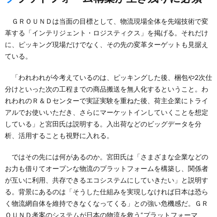
ＧＲＯＵＮＤは当面の目標として、物流現場全体を先端技術で変
革する「インテリジェント・ロジスティクス」を掲げる。それだけ
に、ピッキング現場だけでなく、その先の変革ターゲットも見据え
ている。
「われわれが今考えているのは、ピッキングした後、梱包や2次仕
分けといった次の工程までの商品搬送を無人化するということ。わ
れわれのＲ＆Ｄセンターで実証実験を重ねた後、荷主企業にトライ
アルでお使いいただき、さらにマーケットインしていくことを想定
している」と宮田氏は説明する。入出荷などのビッグデータを分
析、活用することも視野に入れる。
ではその先には何があるのか。宮田氏は「さまざまな企業などの
お力も借りてオープンな物流のプラットフォームを構築し、関係者
が互いに利用、共存できるエコシステムにしていきたい」と説明す
る。背景にあるのは「そうした仕組みを実現しなければ日本は恐ら
く物流網自体を維持できなくなってくる」との強い危機感だ。ＧＲ
ＯＵＮＤ考案のシステムが日本の物流を救う“プラットフォーマ