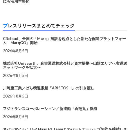
にも活用本格化
プレスリリースまとめてチェック
CBcloud、全国の「Marq」施設を起点とした新たな配送プラットフォー
ム「MarqGO」開始
2026年8月5日
株式会社Univearth、倉吉運送株式会社と資本提携〜山陰エリアへ実運送
ネットワークを拡大〜
2026年8月5日
川崎重工業／ばら積運搬船「ARISTOS II」の引き渡し
2026年8月5日
フジトランスコーポレーション／新造船「蓉翔丸」就航
2026年8月5日
ネバーマイル：TGR Haas F1 Teamとのパートナーシップ契約を締結しま