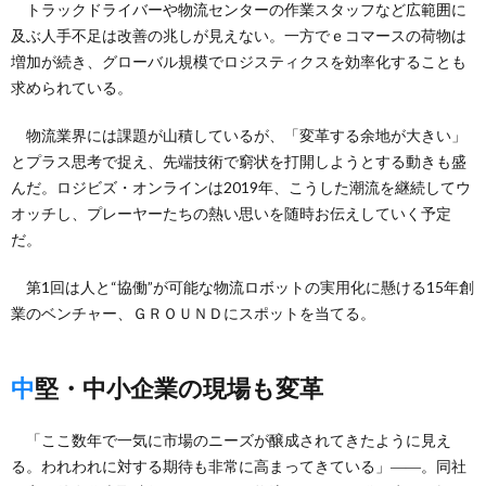
トラックドライバーや物流センターの作業スタッフなど広範囲に
及ぶ人手不足は改善の兆しが見えない。一方でｅコマースの荷物は
増加が続き、グローバル規模でロジスティクスを効率化することも
求められている。
物流業界には課題が山積しているが、「変革する余地が大きい」
とプラス思考で捉え、先端技術で窮状を打開しようとする動きも盛
んだ。ロジビズ・オンラインは2019年、こうした潮流を継続してウ
オッチし、プレーヤーたちの熱い思いを随時お伝えしていく予定
だ。
第1回は人と“協働”が可能な物流ロボットの実用化に懸ける15年創
業のベンチャー、ＧＲＯＵＮＤにスポットを当てる。
中堅・中小企業の現場も変革
「ここ数年で一気に市場のニーズが醸成されてきたように見え
る。われわれに対する期待も非常に高まってきている」――。同社