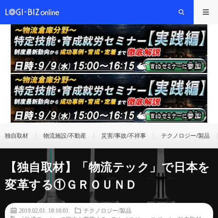
独自取材
物流施設/不動産
災害/事故/不祥事
テクノロジー/製品
【独自取材】「物流テック」で日本を
変革する①ＧＲＯＵＮＤ
2019.02.01 18:16:01
テクノロジー/製品