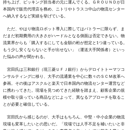
持ち上げ、ピッキング担当者の元に運んでくる。ＧＲＯＵＮＤが日
本国内で販売代理店を務め、ニトリやトラスコ中山の物流センター
へ納入するなど実績を挙げている。
ただ、やはり物流ロボット導入に際してはバトラーに限らず、ま
だまだ初期費用の大きさがハードルとなる側面は否定できない。物
流業界からも「購入するにしても金額の桁が想定と1つ違っている。
もう少し安くならないと手が出せない」（運送大手関係者）といっ
た悩みの声が聞かれる。
宮田氏は三和銀行（現三菱ＵＦＪ銀行）からデロイトトーマツコ
ンサルティングに移り、大手の流通業を中心に数々のＳＣＭ改革へ
参画。その後はアスクルと楽天で日本国内の物流センター運営など
に携わってきた。現場を見つめてきた経験を踏まえ、顧客企業の規
模や取り扱っている商品などによって、異なるアプローチを取るこ
とが必要と確信している。
宮田氏から感じるのが、大手はもちろん、中堅・中小企業の物流
現場も変革したいとの思いだ。「現場では人手不足を補いたいと非