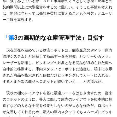
常に強く感じているが、３ＰＬ事業者の方々としては荷主企業との
契約期間以上に大型投資をするのは難しい。そうした事情を考えれ
ば、開発に当たっては発想を柔軟に変えることも不可欠」とユーザ
ー目線を重視する。
「第3の画期的な在庫管理手法」目指す
現在開発を進めている物流ロボットは、顧客企業のＷＭＳ（庫内
管理システム）と連携して商品データを把握。センサーやカメラ、
レーザーを活用し、ピッキングの対象となる商品が収められた棚へ
自律的に移動する。庫内スタッフはロボットに追従し、端末に表示
された商品を指示された個数だけピッキングしてカートに入れる。
するとまた次の商品へロボットが導いていく――との流れだ。
現状の棚のレイアウトを基に最適ルートをはじき出すため、従来
のロボットのように、導入に際して庫内のレイアウトを抜本的に見
直すなどの大きな手間を必要としないのが大きな強みだ。ロボット
が先導してくれるため、新人の庫内スタッフでもスムーズにピッキ