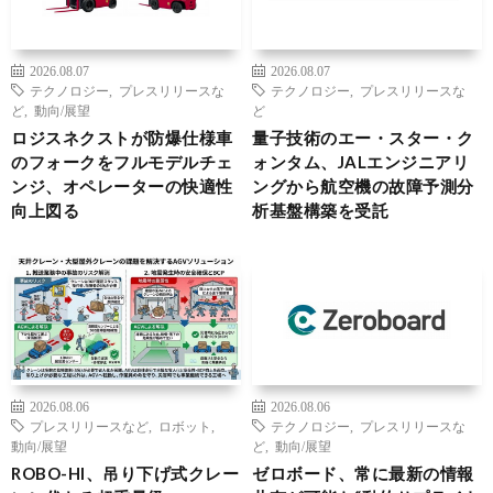
2026.08.07
2026.08.07
テクノロジー
,
プレスリリースな
テクノロジー
,
プレスリリースな
ど
,
動向/展望
ど
ロジスネクストが防爆仕様車
量子技術のエー・スター・ク
のフォークをフルモデルチェ
ォンタム、JALエンジニアリ
ンジ、オペレーターの快適性
ングから航空機の故障予測分
向上図る
析基盤構築を受託
2026.08.06
2026.08.06
プレスリリースなど
,
ロボット
,
テクノロジー
,
プレスリリースな
動向/展望
ど
,
動向/展望
ROBO-HI、吊り下げ式クレー
ゼロボード、常に最新の情報