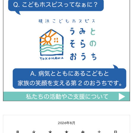
2026年8月
月
火
水
木
金
土
日