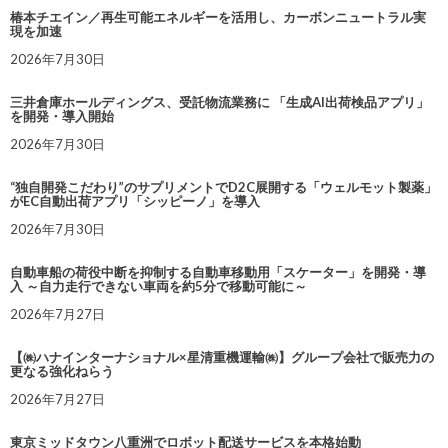
椿本チエイン／再生可能エネルギーを活用し、カーボンニュートラル実
現を加速
2026年7月30日
三井倉庫ホールディングス、受託物流業務に 「生成AI出荷検品アプリ」
を開発・導入開始
2026年7月30日
“独自開発こだわり”のサプリメントでD2C展開する「ウェルモット製薬」
がEC自動出荷アプリ「シッピーノ」を導入
2026年7月30日
自動車船の荷役中断を抑制する自動車移動用「スケーター」を開発・導
入 ～自力走行できない車両を約5分で移動可能に～
2026年7月27日
【㈱ハナインターナショナル×星清重機運輸㈱】グループ会社で販売力の
更なる強化ねらう
2026年7月27日
東京ミッドタウン八重洲でロボット配送サービスを本格始動