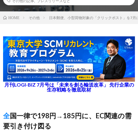
その他の記事
,
プレスリリースなど
その他
日本郵便、小型荷物対象の「クリックポスト」を7月
HOME
月刊LOGI-BIZ 7月号は「未来を創る輸送改革」 先行企業の
生存戦略を徹底取材
全国一律で198円→185円に、EC関連の需
要引き付け図る