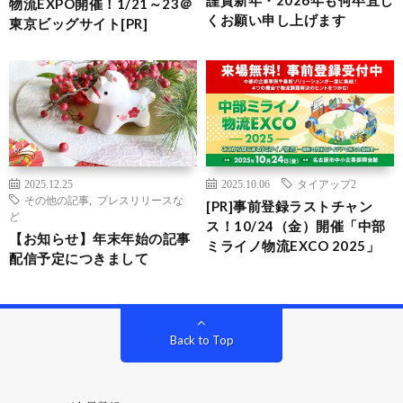
謹賀新年・2026年も何卒宜し
物流EXPO開催！1/21～23＠
くお願い申し上げます
東京ビッグサイト[PR]
2025.12.25
2025.10.06
タイアップ2
その他の記事
,
プレスリリースな
[PR]事前登録ラストチャン
ど
ス！10/24（金）開催「中部
【お知らせ】年末年始の記事
ミライノ物流EXCO 2025」
配信予定につきまして
Back to Top