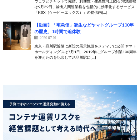
ウェブとチャットで完結、利便性・生産性向上図る 鴻池運輸
は9月29日、輸出入関連業務を包括的に効率化するサービス
「KBX（ケービーエックス）」の提供内[…]
【動画】「宅急便」誕生などヤマトグループ100年
の歴史、1時間で追体験
2020.07.01
東京・品川駅近隣に新設の展示施設をメディアに公開 ヤマト
ホールディングスは7月1日、2019年にグループ創業100周年
を迎えたのを記念してJR品川駅に[…]