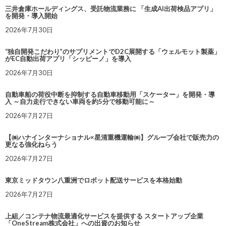
三井倉庫ホールディングス、受託物流業務に 「生成AI出荷検品アプリ」
を開発・導入開始
2026年7月30日
“独自開発こだわり”のサプリメントでD2C展開する「ウェルモット製薬」
がEC自動出荷アプリ「シッピーノ」を導入
2026年7月30日
自動車船の荷役中断を抑制する自動車移動用「スケーター」を開発・導
入 ～自力走行できない車両を約5分で移動可能に～
2026年7月27日
【㈱ハナインターナショナル×星清重機運輸㈱】グループ会社で販売力の
更なる強化ねらう
2026年7月27日
東京ミッドタウン八重洲でロボット配送サービスを本格始動
2026年7月27日
上組／コンテナ物流最適化サービスを提供する スタートアップ企業
「OneStream株式会社」への出資のお知らせ