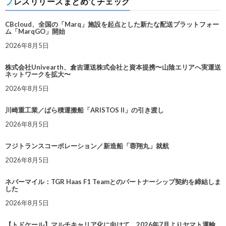
プレスリリースまとめてチェック
CBcloud、全国の「Marq」施設を起点とした新たな配送プラットフォー
ム「MarqGO」開始
2026年8月5日
株式会社Univearth、倉吉運送株式会社と資本提携〜山陰エリアへ実運送
ネットワークを拡大〜
2026年8月5日
川崎重工業／ばら積運搬船「ARISTOS II」の引き渡し
2026年8月5日
フジトランスコーポレーション／新造船「蓉翔丸」就航
2026年8月5日
ネバーマイル：TGR Haas F1 Teamとのパートナーシップ契約を締結しま
した
2026年8月5日
【トドケール】マルチキャリア化に向けて、2026年7月よりヤマト運輸