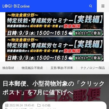
独自取材
物流施設/不動産
災害/事故/不祥事
テクノロジー/製品
日本郵便、小型荷物対象の「クリック
ポスト」を7月に値下げへ
2022.06.24 19:45:41
その他