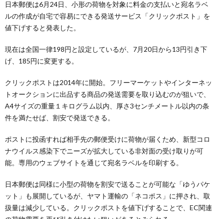
日本郵便は6月24日、小形の荷物を対象に料金の支払いと宛名ラベ
ルの作成が自宅で容易にできる発送サービス「クリックポスト」を
値下げすると発表した。
現在は全国一律198円と設定しているが、7月20日から13円引き下
げ、185円に変更する。
クリックポストは2014年に開始。フリーマーケットやインターネッ
トオークションに出品する商品の発送需要を取り込むのが狙いで、
A4サイズの重量１キログラム以内、厚さ3センチメートル以内の条
件を満たせば、割安で発送できる。
ポストに投函すれば相手先の郵便受けに荷物が届くため、新型コロ
ナウイルス感染下でニーズが拡大している非対面の受け取りが可
能。専用のウェブサイトを通じて宛名ラベルを印刷する。
日本郵便は同様に小型の荷物を割安で送ることが可能な「ゆうパケ
ット」も展開しているが、ヤマト運輸の「ネコポス」に押され、取
扱量は減少している。クリックポストを値下げすることで、EC関連