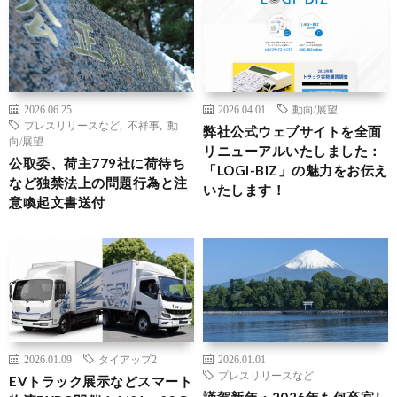
2026.06.25
2026.04.01
動向/展望
プレスリリースなど
,
不祥事
,
動
弊社公式ウェブサイトを全面
向/展望
リニューアルいたしました：
公取委、荷主779社に荷待ち
「LOGI-BIZ」の魅力をお伝え
など独禁法上の問題行為と注
いたします！
意喚起文書送付
2026.01.09
タイアップ2
2026.01.01
プレスリリースなど
EVトラック展示などスマート