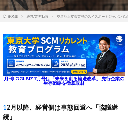
経営/業界動向
空港地上支援業務のスイスポートジャパン労
HOME
月刊LOGI-BIZ 7月号は「未来を創る輸送改革」 先行企業の
生存戦略を徹底取材
12月以降、経営側は事態回避へ「協議継
続」