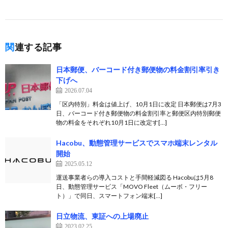
関連する記事
日本郵便、バーコード付き郵便物の料金割引率引き
下げへ
2026.07.04
「区内特別」料金は値上げ、10月1日に改定 日本郵便は7月3
日、バーコード付き郵便物の料金割引率と郵便区内特別郵便
物の料金をそれぞれ10月1日に改定す[…]
Hacobu、動態管理サービスでスマホ端末レンタル
開始
2025.05.12
運送事業者らの導入コストと手間軽減図る Hacobuは5月8
日、動態管理サービス「MOVO Fleet（ムーボ・フリー
ト）」で同日、スマートフォン端末[…]
日立物流、東証への上場廃止
2023.02.25