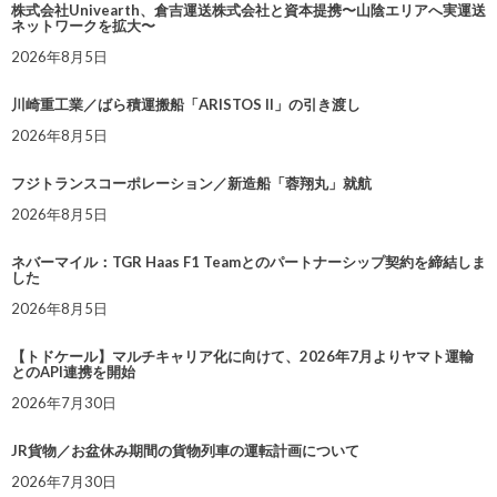
株式会社Univearth、倉吉運送株式会社と資本提携〜山陰エリアへ実運送
ネットワークを拡大〜
2026年8月5日
川崎重工業／ばら積運搬船「ARISTOS II」の引き渡し
2026年8月5日
フジトランスコーポレーション／新造船「蓉翔丸」就航
2026年8月5日
ネバーマイル：TGR Haas F1 Teamとのパートナーシップ契約を締結しま
した
2026年8月5日
【トドケール】マルチキャリア化に向けて、2026年7月よりヤマト運輸
とのAPI連携を開始
2026年7月30日
JR貨物／お盆休み期間の貨物列車の運転計画について
2026年7月30日