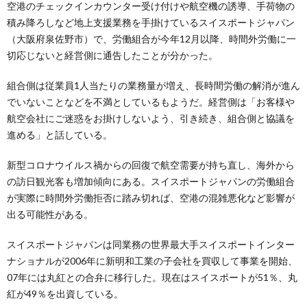
空港のチェックインカウンター受け付けや航空機の誘導、手荷物の
積み降ろしなど地上支援業務を手掛けているスイスポートジャパン
（大阪府泉佐野市）で、労働組合が今年12月以降、時間外労働に一
切応じないと経営側に通告したことが分かった。
組合側は従業員1人当たりの業務量が増え、長時間労働の解消が進ん
でいないことなどを不満としているもようだ。経営側は「お客様や
航空会社にご迷惑をお掛けしないよう、引き続き、組合側と協議を
進める」と話している。
新型コロナウイルス禍からの回復で航空需要が持ち直し、海外から
の訪日観光客も増加傾向にある。スイスポートジャパンの労働組合
が実際に時間外労働拒否に踏み切れば、空港の混雑悪化など影響が
出る可能性がある。
スイスポートジャパンは同業務の世界最大手スイスポートインター
ナショナルが2006年に新明和工業の子会社を買収して事業を開始、
07年には丸紅との合弁に移行した。現在はスイスポートが51％、丸
紅が49％を出資している。