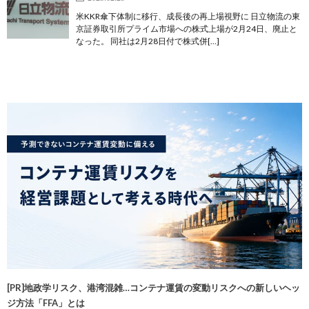
米KKR傘下体制に移行、成長後の再上場視野に 日立物流の東
京証券取引所プライム市場への株式上場が2月24日、廃止と
なった。 同社は2月28日付で株式併[…]
[PR]地政学リスク、港湾混雑…コンテナ運賃の変動リスクへの新しいヘッ
ジ方法「FFA」とは