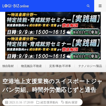
独自取材
物流施設/不動産
災害/事故/不祥事
テクノロジー/製品
空港地上支援業務のスイスポートジャ
パン労組、時間外労働応じずと通告
2023.11.16 17:20:09
経営/業界動向
動向/展望