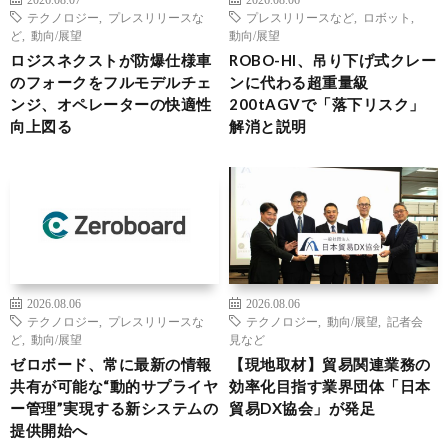
テクノロジー
,
プレスリリースな
プレスリリースなど
,
ロボット
,
ど
,
動向/展望
動向/展望
ロジスネクストが防爆仕様車
ROBO-HI、吊り下げ式クレー
のフォークをフルモデルチェ
ンに代わる超重量級
ンジ、オペレーターの快適性
200tAGVで「落下リスク」
向上図る
解消と説明
2026.08.06
2026.08.06
テクノロジー
,
プレスリリースな
テクノロジー
,
動向/展望
,
記者会
ど
,
動向/展望
見など
ゼロボード、常に最新の情報
【現地取材】貿易関連業務の
共有が可能な“動的サプライヤ
効率化目指す業界団体「日本
ー管理”実現する新システムの
貿易DX協会」が発足
提供開始へ