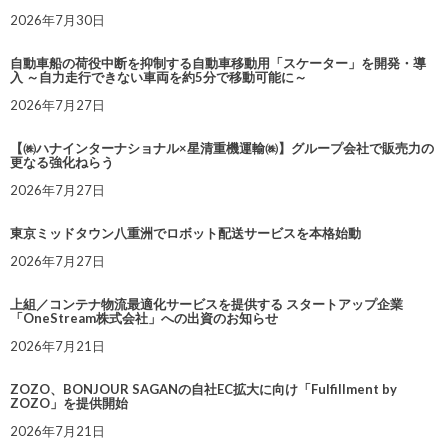
2026年7月30日
自動車船の荷役中断を抑制する自動車移動用「スケーター」を開発・導
入 ～自力走行できない車両を約5分で移動可能に～
2026年7月27日
【㈱ハナインターナショナル×星清重機運輸㈱】グループ会社で販売力の
更なる強化ねらう
2026年7月27日
東京ミッドタウン八重洲でロボット配送サービスを本格始動
2026年7月27日
上組／コンテナ物流最適化サービスを提供する スタートアップ企業
「OneStream株式会社」への出資のお知らせ
2026年7月21日
ZOZO、BONJOUR SAGANの自社EC拡大に向け「Fulfillment by
ZOZO」を提供開始
2026年7月21日