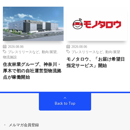
2026.08.06
2026.08.06
プレスリリースなど
,
動向/展望
,
プレスリリースなど
,
動向/展望
物流施設
モノタロウ、「お届け希望日
住友林業グループ、神奈川・
指定サービス」開始
厚木で初の自社運営型物流拠
点が稼働開始
Back to Top
メルマガ会員登録